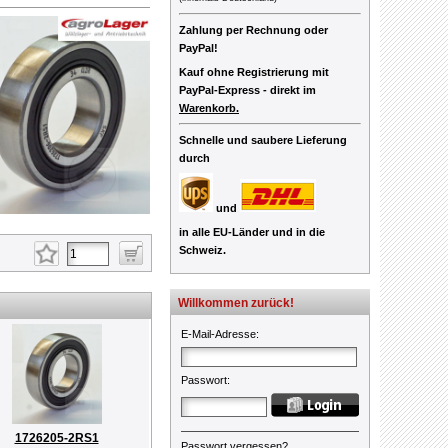
Zahlung per Rechnung oder
PayPal!
Kauf ohne Registrierung mit
PayPal-Express -
direkt im
Warenkorb.
Schnelle und saubere Lieferung
durch
und
in alle EU-Länder und in die
Schweiz.
Willkommen zurück!
E-Mail-Adresse
:
Passwort
:
1726205-2RS1
Passwort vergessen?