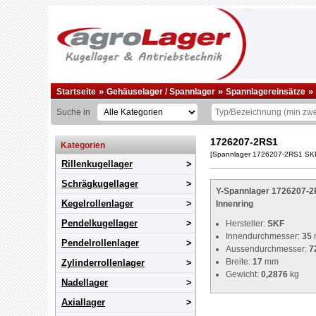
»
»
»
Startseite
Gehäuselager / Spannlager
Spannlagereinsätze
Suche in
1726207-2RS1
Kategorien
[Spannlager 1726207-2RS1 SK
Rillenkugellager
Schrägkugellager
Y-Spannlager 1726207-
Kegelrollenlager
Innenring
Pendelkugellager
Hersteller:
SKF
Innendurchmesser:
35
Pendelrollenlager
Aussendurchmesser:
7
Breite:
17
mm
Zylinderrollenlager
Gewicht:
0,2876
kg
Nadellager
Axiallager