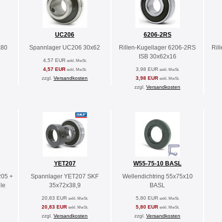
UC206
6206-2RS
x80
Spannlager UC206 30x62
Rillen-Kugellager 6206-2RS
Ril
ISB 30x62x16
4,57 EUR
exkl. MwSt.
4,57 EUR
3,98 EUR
exkl. MwSt.
exkl. MwSt.
zzgl.
Versandkosten
3,98 EUR
exkl. MwSt.
zzgl.
Versandkosten
YET207
W55-75-10 BASL
205 +
Spannlager YET207 SKF
Wellendichtring 55x75x10
le
35x72x38,9
BASL
20,83 EUR
5,80 EUR
exkl. MwSt.
exkl. MwSt.
20,83 EUR
5,80 EUR
exkl. MwSt.
exkl. MwSt.
zzgl.
Versandkosten
zzgl.
Versandkosten