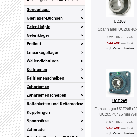
Lagergehäuse ohne Einsätze
Sonderlager
Gleitlager-Buchsen
UC208
Gelenkköpfe
Spannlager UC208 40
Gelenklager
7,22 EUR
exkl. MwSt.
7,22 EUR
exkl. MwSt.
Freilauf
zzgl.
Versandkosten
Linearkugellager
Wellendichtringe
Keilriemen
Keilriemenscheiben
Zahnriemen
Zahnriemenscheiben
UCF 205
Rollenketten und Kettenräder
Flanschlager UCF205 (F
Kupplungen
UC205) für 25 mm Wel
Spannsätze
6,67 EUR
exkl. MwSt.
6,67 EUR
exkl. MwSt.
Zahnräder
zzgl.
Versandkosten