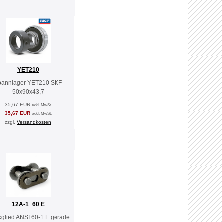
YET210
pannlager YET210 SKF
50x90x43,7
35,67 EUR
exkl. MwSt.
35,67 EUR
exkl. MwSt.
zzgl.
Versandkosten
12A-1_60 E
kglied ANSI 60-1 E gerade