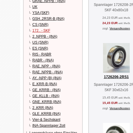
GRAE..NPPB - (INA)
Spannlager 1726208-2
UK
SKF 40x80x18
YSA (SKF)
24,23 EUR
exkl. MwSt.
GSH..2RSR-B (INA)
24,23 EUR
exkl. MwSt.
CS (SNR)
zzgl.
Versandkosten
172.. - SKF
2..NPPB - (INA)
US (SNR)
ES (SNR)
RIS - RABR
RABR - (INA)
RAE..NPP - (INA)
RAE..NPPB - (INA)
1726206-2RS1
AY..-NPP (B) (INA)
E..KRR-B (INA)
Spannlager 1726206-2
SKF 30x62x16
GE..KRRB - (INA)
GE..KLLB - (INA)
15,45 EUR
exkl. MwSt.
GNE..KRRB (INA)
15,45 EUR
exkl. MwSt.
2..KRR (INA)
zzgl.
Versandkosten
GLE..KRRB (INA)
Vier-& Sechskant
INA-Spannlager Zoll