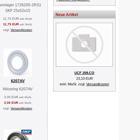
annlager 1726205-2RS1
SKF 25x52x15
Neue Artikel
11,75 EUR
exkl. MwSt.
11,75 EUR
exkl. MwSt.
zzgl.
Versandkosten
UCF 209.CO
23,10 EUR
6207AV
exkl. MwSt. zzgl.
Versandkosten
Nilosring 6207AV
3,06 EUR
exkl. MwSt.
3,06 EUR
exkl. MwSt.
zzgl.
Versandkosten