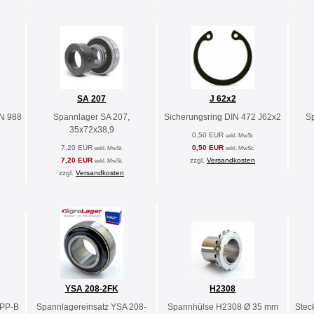
SA 207
J 62x2
N 988
Spannlager SA 207,
Sicherungsring DIN 472 J62x2
S
35x72x38,9
0,50 EUR
exkl. MwSt.
7,20 EUR
0,50 EUR
exkl. MwSt.
exkl. MwSt.
7,20 EUR
zzgl.
Versandkosten
exkl. MwSt.
zzgl.
Versandkosten
YSA 208-2FK
H2308
PP-B
Spannlagereinsatz YSA 208-
Spannhülse H2308 Ø 35 mm
Stec