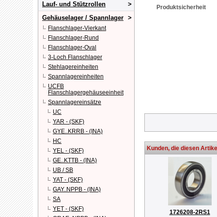
Lauf- und Stützrollen
Produktsicherheit
Gehäuselager / Spannlager
Flanschlager-Vierkant
Flanschlager-Rund
Flanschlager-Oval
3-Loch Flanschlager
Stehlagereinheiten
Spannlagereinheiten
UCFB
Flanschlagergehäuseeinheit
Spannlagereinsätze
UC
YAR - (SKF)
GYE..KRRB - (INA)
HC
Kunden, die diesen Artike
YEL - (SKF)
GE..KTTB - (INA)
UB / SB
YAT - (SKF)
GAY..NPPB - (INA)
SA
YET - (SKF)
1726208-2RS1