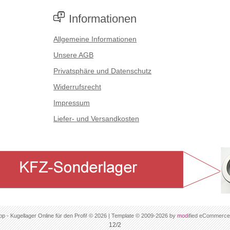
Informationen
Allgemeine Informationen
Unsere AGB
Privatsphäre und Datenschutz
Widerrufsrecht
Impressum
Liefer- und Versandkosten
op - Kugellager Online für den Profi! © 2026 | Template © 2009-2026 by
mod
ified eCommerce
12/2