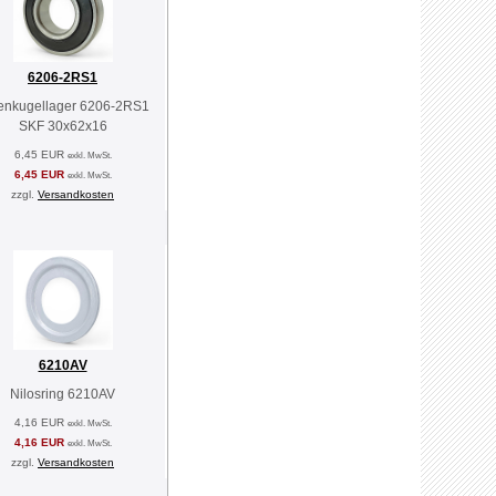
6206-2RS1
lenkugellager 6206-2RS1
SKF 30x62x16
6,45 EUR
exkl. MwSt.
6,45 EUR
exkl. MwSt.
zzgl.
Versandkosten
6210AV
Nilosring 6210AV
4,16 EUR
exkl. MwSt.
4,16 EUR
exkl. MwSt.
zzgl.
Versandkosten