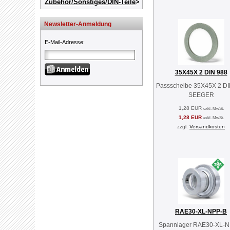
Zubehör/Sonstiges/DIN-Teile
Newsletter-Anmeldung
E-Mail-Adresse
:
35X45X 2 DIN 988
Passscheibe 35X45X 2 DI
SEEGER
1,28 EUR
exkl. MwSt.
1,28 EUR
exkl. MwSt.
zzgl.
Versandkosten
RAE30-XL-NPP-B
Spannlager RAE30-XL-N