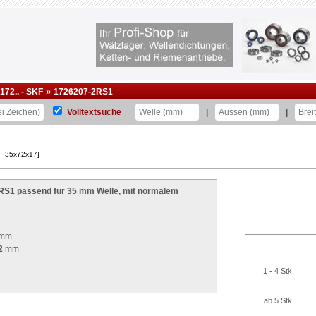
»
172.. - SKF
1726207-2RS1
Volltextsuche
|
|
F 35x72x17]
2RS1
passend für 35 mm Welle, mit normalem
mm
2
mm
1 - 4 Stk.
ab 5 Stk.