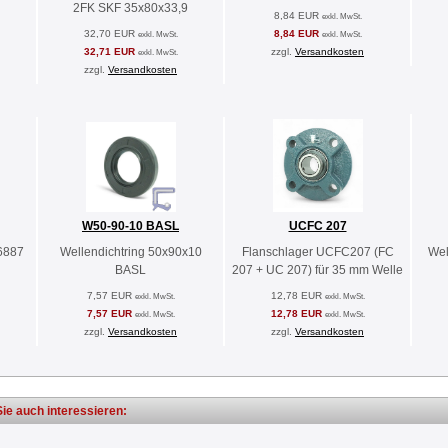
2FK SKF 35x80x33,9
8,84 EUR
exkl. MwSt.
32,70 EUR
8,84 EUR
exkl. MwSt.
exkl. MwSt.
32,71 EUR
zzgl.
Versandkosten
exkl. MwSt.
zzgl.
Versandkosten
W50-90-10 BASL
UCFC 207
6887
Wellendichtring 50x90x10
Flanschlager UCFC207 (FC
Wel
BASL
207 + UC 207) für 35 mm Welle
7,57 EUR
12,78 EUR
exkl. MwSt.
exkl. MwSt.
7,57 EUR
12,78 EUR
exkl. MwSt.
exkl. MwSt.
zzgl.
Versandkosten
zzgl.
Versandkosten
ie auch interessieren: