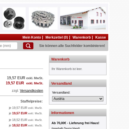
|
|
|
Mein Konto
Merkzettel (0)
Warenkorb
Kasse
Sie können alle Suchfelder kombinieren!
Warenkorb
Ihr Warenkorb ist leer.
19,57 EUR
exkl. MwSt.
19,57 EUR
exkl. MwSt.
Versandland
zzgl.
Versandkosten
Versandland:
Staffelpreise:
je 19,57 EUR
exkl. MwSt.
Informationen
je
19,57 EUR
exkl. MwSt.
je 18,52 EUR
exkl. MwSt.
Ab 70,00€ - Lieferung frei Haus!
je
18,52 EUR
exkl. MwSt.
(innerhalb Deutschland)