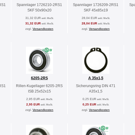
RS1
Spannlager 1726210-2RS1
Spannlager 1726209-2RS1
Sp
SKF 50x90x20
SKF 45x85x19
31,32 EUR
28,04 EUR
exkl. MwSt.
exkl. MwSt.
31,32 EUR
28,04 EUR
exkl. MwSt.
exkl. MwSt.
zzgl.
Versandkosten
zzgl.
Versandkosten
6205-2RS
A 35x1,5
RS1
Rillen-Kugellager 6205-2RS
Sicherungsring DIN 471
ISB 25x52x15
A35x1,5
2,95 EUR
0,25 EUR
exkl. MwSt.
exkl. MwSt.
2,95 EUR
0,25 EUR
exkl. MwSt.
exkl. MwSt.
zzgl.
Versandkosten
zzgl.
Versandkosten