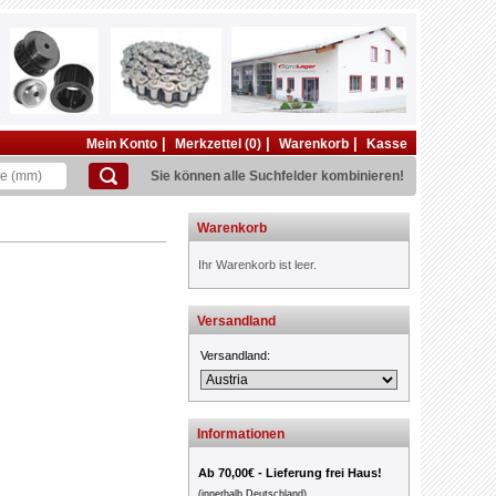
|
|
|
Mein Konto
Merkzettel (0)
Warenkorb
Kasse
Sie können alle Suchfelder kombinieren!
Warenkorb
Ihr Warenkorb ist leer.
Versandland
Versandland:
Informationen
Ab 70,00€ - Lieferung frei Haus!
(innerhalb Deutschland)