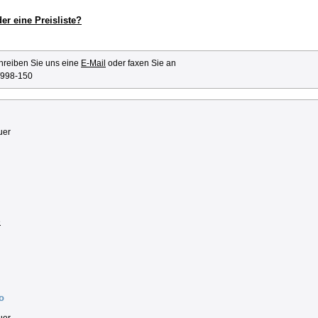
er eine Preisliste?
hreiben Sie uns eine
E-Mail
oder faxen Sie an
/998-150
uer
e
o