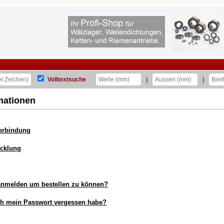
Volltextsuche
|
|
mationen
erbindung
icklung
nmelden um bestellen zu können?
ch mein Passwort vergessen habe?