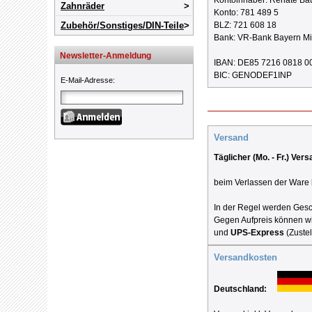
Kontoinhaber: Renate Ba
Zahnräder
Konto: 781 489 5
Zubehör/Sonstiges/DIN-Teile
BLZ: 721 608 18
Bank: VR-Bank Bayern Mi
Newsletter-Anmeldung
IBAN: DE85 7216 0818 0
BIC: GENODEF1INP
E-Mail-Adresse
:
Versand
Täglicher (Mo. - Fr.) Ve
beim Verlassen der Ware 
In der Regel werden Gesc
Gegen Aufpreis können wi
und
UPS-Express
(Zustel
Versandkosten
Deutschland: