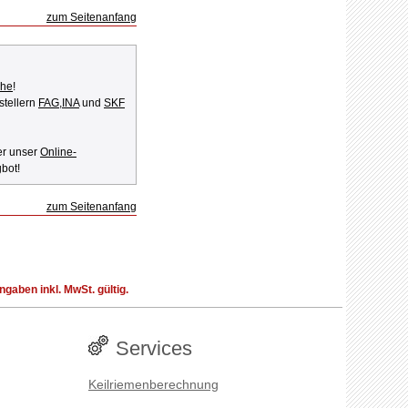
zum Seitenanfang
che
!
stellern
FAG,INA
und
SKF
er unser
Online-
bot!
zum Seitenanfang
aben inkl. MwSt. gültig.
Services
Keilriemenberechnung