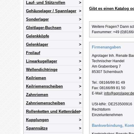
Lauf- und Stützrollen
Gibt es einen Katalog od
Gehäuselager / Spannlager
Sonderlager
Weitere Fragen? Dann sc
Gleitlager-Buchsen
Faxnummer: +49 (0)8166
Gelenkköpfe
Gelenklager
Firmenangaben
Freilauf
Agrolager Inh. Renate Ba
Linearkugellager
Technischer Handel
Am Grabenberg 7
Wellendichtringe
85307 Schernbuch
Keilriemen
Tel.: 08166/99 81 49
Keilriemenscheiben
Fax: 08166/99 81 50
E-Mail:
info@agrolager.d
Zahnriemen
Zahnriemenscheiben
USt-IdNr.: DE253500916
Rechtsform
Rollenketten und Kettenräder
Einzeluntenehmen
Kupplungen
Bankverbindung, Kont
Spannsätze