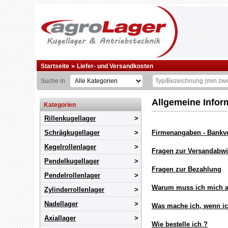
»
Startseite
Liefer- und Versandkosten
Suche in
Allgemeine Infor
Kategorien
Rillenkugellager
Schrägkugellager
Firmenangaben - Bankv
Kegelrollenlager
Fragen zur Versandabw
Pendelkugellager
Fragen zur Bezahlung
Pendelrollenlager
Warum muss ich mich a
Zylinderrollenlager
Nadellager
Was mache ich, wenn i
Axiallager
Wie bestelle ich ?