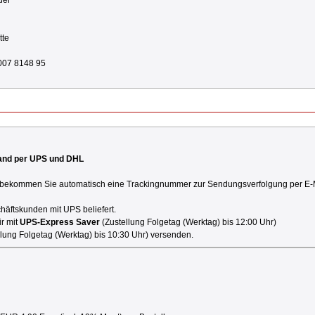
uer
tte
007 8148 95
rsand per UPS und DHL
bekommen Sie automatisch eine Trackingnummer zur Sendungsverfolgung per E-Mai
häftskunden mit UPS beliefert.
r mit
UPS-Express Saver
(Zustellung Folgetag (Werktag) bis 12:00 Uhr)
lung Folgetag (Werktag) bis 10:30 Uhr) versenden.