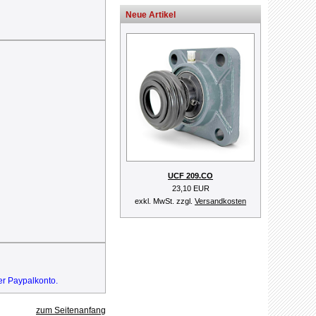
Neue Artikel
UCF 209.CO
23,10 EUR
exkl. MwSt. zzgl.
Versandkosten
er Paypalkonto.
zum Seitenanfang