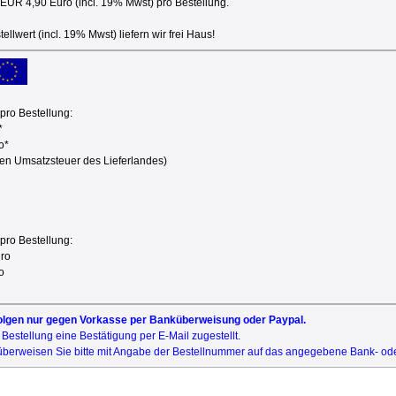
EUR 4,90 Euro (incl. 19% Mwst) pro Bestellung.
ellwert (incl. 19% Mwst) liefern wir frei Haus!
pro Bestellung:
*
o*
hen Umsatzsteuer des Lieferlandes)
pro Bestellung:
uro
o
olgen nur gegen Vorkasse per Banküberweisung oder Paypal.
estellung eine Bestätigung per E-Mail zugestellt.
überweisen Sie bitte mit Angabe der Bestellnummer auf das angegebene Bank- od