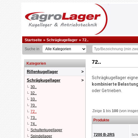
»
»
Startseite
Schrägkugellager
72..
Suche in
72..
Kategorien
Rillenkugellager
Schrägkugellager eign
Schrägkugellager
kombinierte Belastun
30..
oder Getrieben.
32..
33..
70..
Zeige
1
bis
100
(von insge
72..
73..
Produkte
74..
Schulterkugellager
7200 B-2RS
Sch
Spindellager