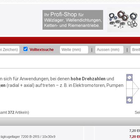
Volltextsuche
|
|
en sich für Anwendungen, bei denen
hohe Drehzahlen
und
gen
(radial + axial) auftreten – z. B. in Elektromotoren, Pumpen
samt
372
Artikeln)
Se
7,20 
rägkugellager 7200 B-2RS / 10x30x9
7,20 