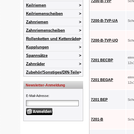
7200-B-TVP
Sch
Keilriemen
Keilriemenscheiben
7200-B-TVP-UA
Sch
Zahnriemen
Zahnriemenscheiben
Rollenketten und Kettenräder
7200-B-TVP-UO
Sch
Kupplungen
Spannsätze
ein
7201 BECBP
12x
Zahnräder
Zubehör/Sonstiges/DIN-Teile
ein
7201 BEGAP
12x
Newsletter-Anmeldung
E-Mail-Adresse
:
7201 BEP
Sch
7201-B
Sch