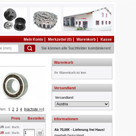
|
|
|
Mein Konto
Merkzettel (0)
Warenkorb
Kasse
Sie können alle Suchfelder kombinieren!
Warenkorb
Ihr Warenkorb ist leer.
Versandland
Versandland:
iten:
1
2
3
4
[nächste >>]
Preis
Bestellen
Informationen
EUR
exkl. MwSt.
Ab 70,00€ - Lieferung frei Haus!
EUR
exkl. MwSt.
(innerhalb Deutschland)