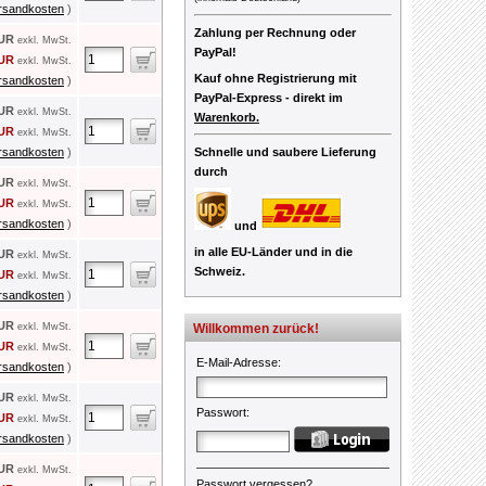
rsandkosten
)
Zahlung per Rechnung oder
EUR
exkl. MwSt.
PayPal!
EUR
exkl. MwSt.
Kauf ohne Registrierung mit
rsandkosten
)
PayPal-Express -
direkt im
EUR
exkl. MwSt.
Warenkorb.
EUR
exkl. MwSt.
rsandkosten
)
Schnelle und saubere Lieferung
durch
EUR
exkl. MwSt.
EUR
exkl. MwSt.
rsandkosten
)
und
in alle EU-Länder und in die
EUR
exkl. MwSt.
Schweiz.
EUR
exkl. MwSt.
rsandkosten
)
EUR
exkl. MwSt.
Willkommen zurück!
EUR
exkl. MwSt.
E-Mail-Adresse
:
rsandkosten
)
EUR
exkl. MwSt.
Passwort
:
EUR
exkl. MwSt.
rsandkosten
)
EUR
exkl. MwSt.
Passwort vergessen?