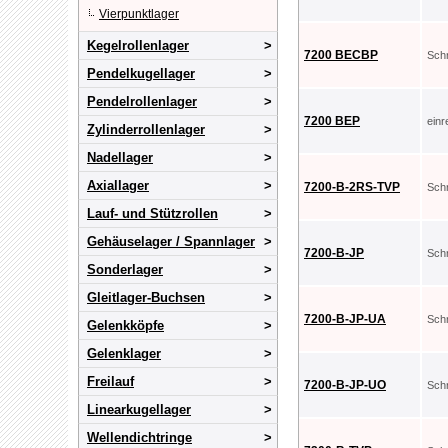
Vierpunktlager
Kegelrollenlager
7200 BECBP
Sch
Pendelkugellager
Pendelrollenlager
7200 BEP
ein
Zylinderrollenlager
Nadellager
Axiallager
7200-B-2RS-TVP
Sch
Lauf- und Stützrollen
Gehäuselager / Spannlager
7200-B-JP
Sch
Sonderlager
Gleitlager-Buchsen
7200-B-JP-UA
Sch
Gelenkköpfe
Gelenklager
Freilauf
7200-B-JP-UO
Sch
Linearkugellager
Wellendichtringe