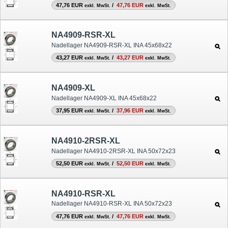
47,76 EUR
/
47,76 EUR
exkl. MwSt.
exkl. MwSt.
NA4909-RSR-XL
Nadellager NA4909-RSR-XL INA 45x68x22
43,27 EUR
/
43,27 EUR
exkl. MwSt.
exkl. MwSt.
NA4909-XL
Nadellager NA4909-XL INA 45x68x22
37,95 EUR
/
37,96 EUR
exkl. MwSt.
exkl. MwSt.
NA4910-2RSR-XL
Nadellager NA4910-2RSR-XL INA 50x72x23
52,50 EUR
/
52,50 EUR
exkl. MwSt.
exkl. MwSt.
NA4910-RSR-XL
Nadellager NA4910-RSR-XL INA 50x72x23
47,76 EUR
/
47,76 EUR
exkl. MwSt.
exkl. MwSt.