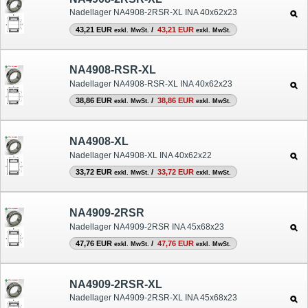
Nadellager NA4908-2RSR-XL INA 40x62x23
43,21 EUR
/
43,21 EUR
exkl. MwSt.
exkl. MwSt.
NA4908-RSR-XL
Nadellager NA4908-RSR-XL INA 40x62x23
38,86 EUR
/
38,86 EUR
exkl. MwSt.
exkl. MwSt.
NA4908-XL
Nadellager NA4908-XL INA 40x62x22
33,72 EUR
/
33,72 EUR
exkl. MwSt.
exkl. MwSt.
NA4909-2RSR
Nadellager NA4909-2RSR INA 45x68x23
47,76 EUR
/
47,76 EUR
exkl. MwSt.
exkl. MwSt.
NA4909-2RSR-XL
Nadellager NA4909-2RSR-XL INA 45x68x23