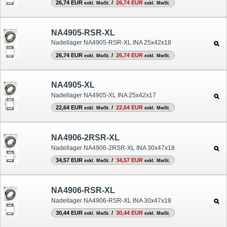
26,74 EUR
/
26,74 EUR
exkl. MwSt.
exkl. MwSt.
NA4905-RSR-XL
Nadellager NA4905-RSR-XL INA 25x42x18
26,74 EUR
/
26,74 EUR
exkl. MwSt.
exkl. MwSt.
NA4905-XL
Nadellager NA4905-XL INA 25x42x17
22,64 EUR
/
22,64 EUR
exkl. MwSt.
exkl. MwSt.
NA4906-2RSR-XL
Nadellager NA4906-2RSR-XL INA 30x47x18
34,57 EUR
/
34,57 EUR
exkl. MwSt.
exkl. MwSt.
NA4906-RSR-XL
Nadellager NA4906-RSR-XL INA 30x47x18
30,44 EUR
/
30,44 EUR
exkl. MwSt.
exkl. MwSt.