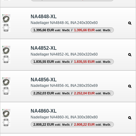
NA4848-XL
Nadellager NA4848-XL INA 240x300x60
1.395,66 EUR
/
1.395,66 EUR
exkl. MwSt.
exkl. MwSt.
NA4852-XL
Nadellager NA4852-XL INA 260x320x60
1.835,55 EUR
/
1.835,55 EUR
exkl. MwSt.
exkl. MwSt.
NA4856-XL
Nadellager NA4856-XL INA 280x350x69
2.252,03 EUR
/
2.252,04 EUR
exkl. MwSt.
exkl. MwSt.
NA4860-XL
Nadellager NA4860-XL INA 300x380x80
2.808,22 EUR
/
2.808,22 EUR
exkl. MwSt.
exkl. MwSt.