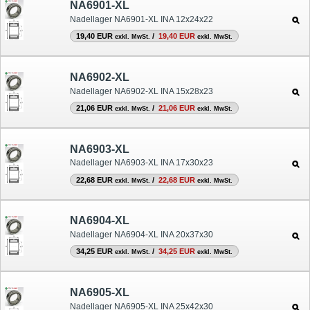
NA6901-XL
Nadellager NA6901-XL INA 12x24x22
19,40 EUR
/
19,40 EUR
exkl. MwSt.
exkl. MwSt.
NA6902-XL
Nadellager NA6902-XL INA 15x28x23
21,06 EUR
/
21,06 EUR
exkl. MwSt.
exkl. MwSt.
NA6903-XL
Nadellager NA6903-XL INA 17x30x23
22,68 EUR
/
22,68 EUR
exkl. MwSt.
exkl. MwSt.
NA6904-XL
Nadellager NA6904-XL INA 20x37x30
34,25 EUR
/
34,25 EUR
exkl. MwSt.
exkl. MwSt.
NA6905-XL
Nadellager NA6905-XL INA 25x42x30