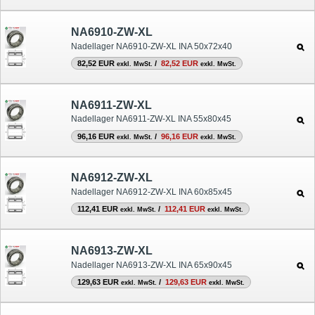
NA6910-ZW-XL
Nadellager NA6910-ZW-XL INA 50x72x40
82,52 EUR
/
82,52 EUR
exkl. MwSt.
exkl. MwSt.
NA6911-ZW-XL
Nadellager NA6911-ZW-XL INA 55x80x45
96,16 EUR
/
96,16 EUR
exkl. MwSt.
exkl. MwSt.
NA6912-ZW-XL
Nadellager NA6912-ZW-XL INA 60x85x45
112,41 EUR
/
112,41 EUR
exkl. MwSt.
exkl. MwSt.
NA6913-ZW-XL
Nadellager NA6913-ZW-XL INA 65x90x45
129,63 EUR
/
129,63 EUR
exkl. MwSt.
exkl. MwSt.