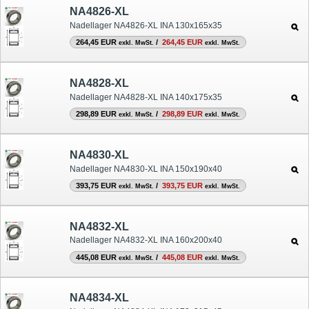
NA4826-XL
Nadellager NA4826-XL INA 130x165x35
264,45 EUR
/
264,45 EUR
exkl. MwSt.
exkl. MwSt.
NA4828-XL
Nadellager NA4828-XL INA 140x175x35
298,89 EUR
/
298,89 EUR
exkl. MwSt.
exkl. MwSt.
NA4830-XL
Nadellager NA4830-XL INA 150x190x40
393,75 EUR
/
393,75 EUR
exkl. MwSt.
exkl. MwSt.
NA4832-XL
Nadellager NA4832-XL INA 160x200x40
445,08 EUR
/
445,08 EUR
exkl. MwSt.
exkl. MwSt.
NA4834-XL