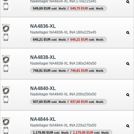
Nadellager NA4834-XL INA 170x215x45
549,69 EUR
/
549,70 EUR
exkl. MwSt.
exkl. MwSt.
NA4836-XL
Nadellager NA4836-XL INA 180x225x45
645,21 EUR
/
645,21 EUR
exkl. MwSt.
exkl. MwSt.
NA4838-XL
Nadellager NA4838-XL INA 190x240x50
749,81 EUR
/
749,81 EUR
exkl. MwSt.
exkl. MwSt.
NA4840-XL
Nadellager NA4840-XL INA 200x250x50
937,60 EUR
/
937,60 EUR
exkl. MwSt.
exkl. MwSt.
NA4844-XL
Nadellager NA4844-XL INA 220x270x50
1.179,95 EUR
/
1.179,95 EUR
exkl. MwSt.
exkl. MwSt.