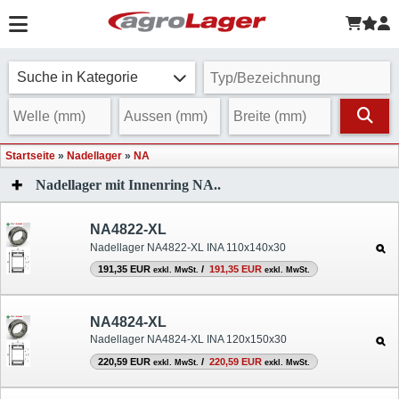
Suche in Kategorie
Startseite
»
Nadellager
»
NA
Nadellager mit Innenring NA..
NA4822-XL
Nadellager NA4822-XL INA 110x140x30
191,35 EUR
/
191,35 EUR
exkl. MwSt.
exkl. MwSt.
NA4824-XL
Nadellager NA4824-XL INA 120x150x30
220,59 EUR
/
220,59 EUR
exkl. MwSt.
exkl. MwSt.