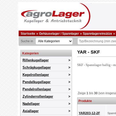
»
»
»
Startseite
Gehäuselager / Spannlager
Spannlagereinsätze
Suche in
YAR - SKF
Kategorien
Rillenkugellager
SKF - Spannlager ballig - 
Schrägkugellager
Kegelrollenlager
Pendelkugellager
Pendelrollenlager
Zeige
1
bis
30
(von insges
Zylinderrollenlager
Produkte
Nadellager
Axiallager
YAR203-12-2F
Spann