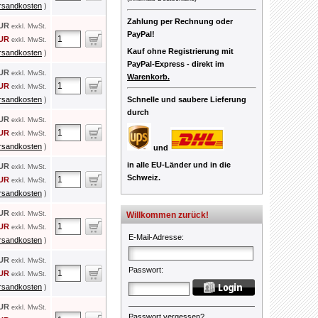
rsandkosten
)
Zahlung per Rechnung oder
EUR
exkl. MwSt.
PayPal!
EUR
exkl. MwSt.
Kauf ohne Registrierung mit
rsandkosten
)
PayPal-Express -
direkt im
EUR
exkl. MwSt.
Warenkorb.
EUR
exkl. MwSt.
rsandkosten
)
Schnelle und saubere Lieferung
durch
EUR
exkl. MwSt.
EUR
exkl. MwSt.
rsandkosten
)
und
in alle EU-Länder und in die
EUR
exkl. MwSt.
Schweiz.
EUR
exkl. MwSt.
rsandkosten
)
EUR
exkl. MwSt.
Willkommen zurück!
EUR
exkl. MwSt.
E-Mail-Adresse
:
rsandkosten
)
EUR
exkl. MwSt.
Passwort
:
EUR
exkl. MwSt.
rsandkosten
)
EUR
exkl. MwSt.
Passwort vergessen?