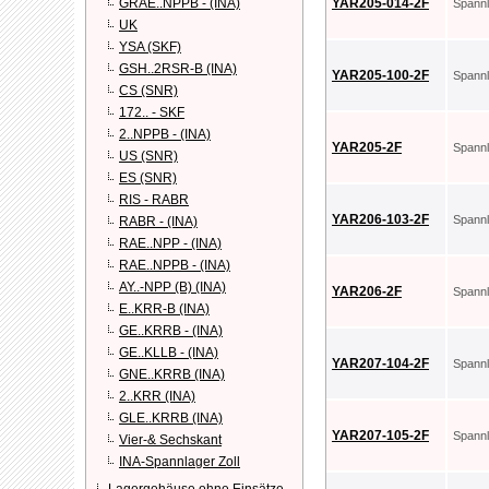
GRAE..NPPB - (INA)
YAR205-014-2F
Spann
UK
YSA (SKF)
GSH..2RSR-B (INA)
YAR205-100-2F
Spann
CS (SNR)
172.. - SKF
2..NPPB - (INA)
YAR205-2F
Spann
US (SNR)
ES (SNR)
RIS - RABR
YAR206-103-2F
Spann
RABR - (INA)
RAE..NPP - (INA)
RAE..NPPB - (INA)
AY..-NPP (B) (INA)
YAR206-2F
Spann
E..KRR-B (INA)
GE..KRRB - (INA)
GE..KLLB - (INA)
YAR207-104-2F
Spann
GNE..KRRB (INA)
2..KRR (INA)
GLE..KRRB (INA)
YAR207-105-2F
Spann
Vier-& Sechskant
INA-Spannlager Zoll