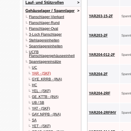
Lauf- und Stützrollen
Gehäuselager / Spannlager
YAR203-15-2F
Spann
Flanschlager-Vierkant
Flanschlager-Rund
Flanschlager-Oval
3-Loch Flanschlager
YAR203-2F
Spann
Stehlagereinheiten
Spannlagereinheiten
UCFB
YAR204-012-2F
Spann
Flanschlagergehäuseeinheit
Spannlagereinsätze
UC
YAR - (SKF)
YAR204-2F
Spann
GYE..KRRB - (INA)
HC
YEL - (SKF)
YAR204-2RF
Spann
GE..KTTB - (INA)
UB / SB
YAT - (SKF)
YAR204-2RF/HV
Spann
GAY..NPPB - (INA)
SA
YET - (SKF)