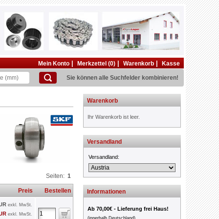
|
|
|
Mein Konto
Merkzettel (0)
Warenkorb
Kasse
Sie können alle Suchfelder kombinieren!
Warenkorb
Ihr Warenkorb ist leer.
Versandland
Versandland:
Seiten:
1
Preis
Bestellen
Informationen
EUR
exkl. MwSt.
Ab 70,00€ - Lieferung frei Haus!
EUR
exkl. MwSt.
(innerhalb Deutschland)