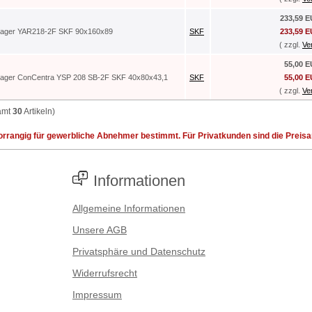
233,59 
lager YAR218-2F SKF 90x160x89
SKF
233,59 
( zzgl.
Ve
55,00 
lager ConCentra YSP 208 SB-2F SKF 40x80x43,1
SKF
55,00 
( zzgl.
Ve
amt
30
Artikeln)
rrangig für gewerbliche Abnehmer bestimmt. Für Privatkunden sind die Preisang
Informationen
Allgemeine Informationen
Unsere AGB
Privatsphäre und Datenschutz
Widerrufsrecht
Impressum