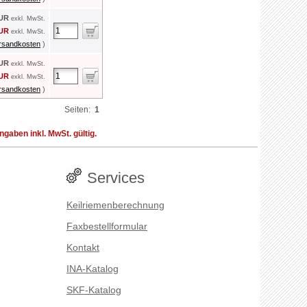
EUR
exkl. MwSt.
EUR
exkl. MwSt.
rsandkosten
)
EUR
exkl. MwSt.
EUR
exkl. MwSt.
rsandkosten
)
Seiten:
1
aben inkl. MwSt. gültig.
Services
Keilriemenberechnung
Faxbestellformular
Kontakt
INA-Katalog
SKF-Katalog