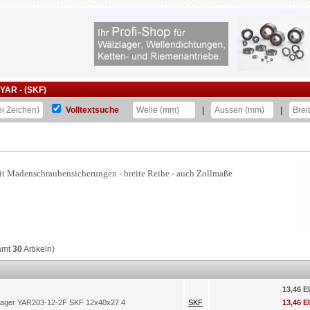
YAR - (SKF)
Volltextsuche
|
|
mit Madenschraubensicherungen - breite Reihe - auch Zollmaße
amt
30
Artikeln)
13,46 
lager YAR203-12-2F SKF 12x40x27.4
SKF
13,46 