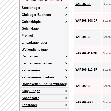
Lagergehäuse ohne Einsätze
YAR207-2F
Spann
Sonderlager
Gleitlager-Buchsen
YAR208-108-2F
Spann
Gelenkköpfe
Gelenklager
Freilauf
YAR208-2F
Spann
Linearkugellager
Wellendichtringe
YAR209-111-2F
Spann
Keilriemen
Keilriemenscheiben
YAR209-112-2F
Spann
Zahnriemen
Zahnriemenscheiben
Rollenketten und Kettenräder
YAR209-2F
Spann
Kupplungen
Spannsätze
YAR209-2RF
Spann
Zahnräder