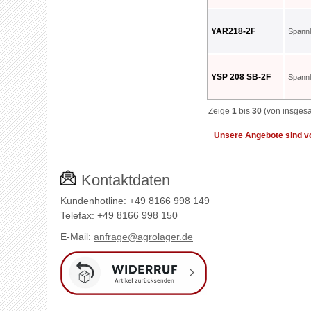
YAR218-2F
Spann
YSP 208 SB-2F
Spann
Zeige
1
bis
30
(von insges
Unsere Angebote sind vo
Kontaktdaten
Kundenhotline: +49 8166 998 149
Telefax: +49 8166 998 150
E-Mail:
anfrage@agrolager.de