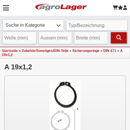
Suche in Kategorie
Startseite
»
Zubehör/Sonstiges/DIN-Teile
»
Sicherungsringe
»
DIN 471
»
A
19x1,2
A 19x1,2