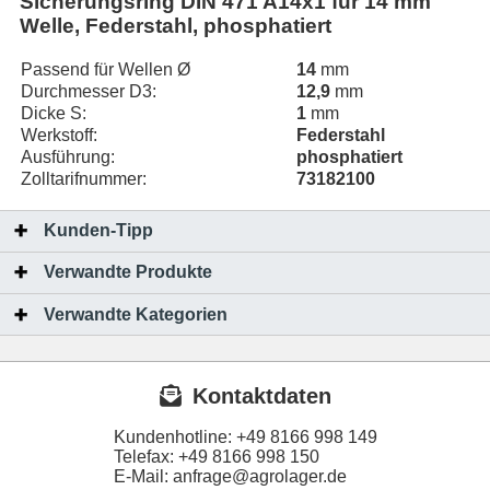
Sicherungsring DIN 471 A14x1 für 14 mm
Welle, Federstahl, phosphatiert
Passend für Wellen Ø
14
mm
Durchmesser D3:
12,9
mm
Dicke S:
1
mm
Werkstoff:
Federstahl
Ausführung:
phosphatiert
Zolltarifnummer:
73182100
Kunden-Tipp
Verwandte Produkte
Verwandte Kategorien
Kontaktdaten
Kundenhotline:
+49 8166 998 149
Telefax:
+49 8166 998 150
E-Mail: anfrage@agrolager.de