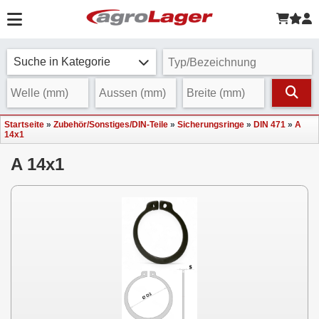
Suche in Kategorie
Startseite
»
Zubehör/Sonstiges/DIN-Teile
»
Sicherungsringe
»
DIN 471
»
A
14x1
A 14x1