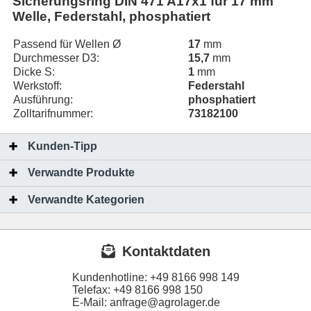
Sicherungsring DIN 471 A17x1 für 17 mm
Welle, Federstahl, phosphatiert
Passend für Wellen Ø
17
mm
Durchmesser D3:
15,7
mm
Dicke S:
1
mm
Werkstoff:
Federstahl
Ausführung:
phosphatiert
Zolltarifnummer:
73182100
Kunden-Tipp
Verwandte Produkte
Verwandte Kategorien
Kontaktdaten
Kundenhotline:
+49 8166 998 149
Telefax:
+49 8166 998 150
E-Mail: anfrage@agrolager.de