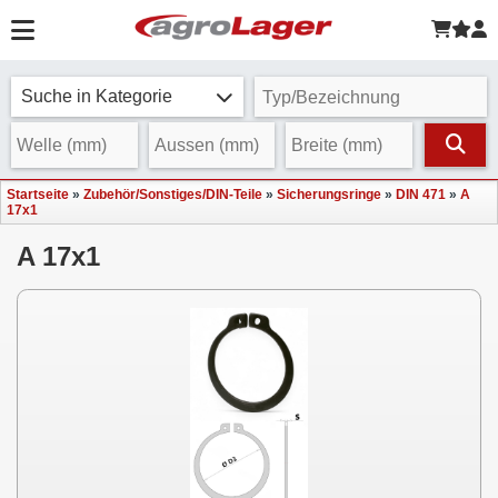
Suche in Kategorie
Startseite
»
Zubehör/Sonstiges/DIN-Teile
»
Sicherungsringe
»
DIN 471
»
A
17x1
A 17x1