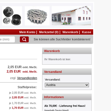
|
|
|
Mein Konto
Merkzettel (0)
Warenkorb
Kasse
Sie können alle Suchfelder kombinieren!
Warenkorb
Ihr Warenkorb ist leer.
2,05 EUR
exkl. MwSt.
2,05 EUR
exkl. MwSt.
Versandland
zzgl.
Versandkosten
Versandland:
Staffelpreise:
je 2,05 EUR
exkl. MwSt.
Informationen
je
2,05 EUR
exkl. MwSt.
je 1,70 EUR
exkl. MwSt.
Ab 70,00€ - Lieferung frei Haus!
je
1,70 EUR
exkl. MwSt.
(innerhalb Deutschland)