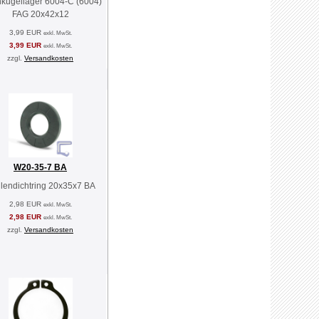
nkugellager 6004-C (6004)
FAG 20x42x12
3,99 EUR
exkl. MwSt.
3,99 EUR
exkl. MwSt.
zzgl.
Versandkosten
W20-35-7 BA
lendichtring 20x35x7 BA
2,98 EUR
exkl. MwSt.
2,98 EUR
exkl. MwSt.
zzgl.
Versandkosten