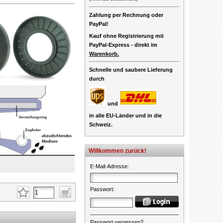
Zahlung per Rechnung oder
PayPal!
Kauf ohne Registrierung mit
PayPal-Express -
direkt im
Warenkorb.
Schnelle und saubere Lieferung
durch
und
in alle EU-Länder und in die
Schweiz.
Willkommen zurück!
E-Mail-Adresse
:
Passwort
:
Passwort vergessen?