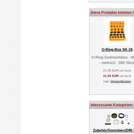
Diese Produkte könnten S
O-Ring-Box SK-26
O-Ring-Sortimentsbox - 
- metrisch - 386 Stüc
21,50 EUR
exkl. MwSt.
21,50 EUR
exkl. MwSt.
zzgl.
Versandkosten
Interessante Kategorien:
Zubehör/Sonstiges/DIN-