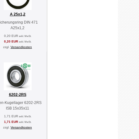
A 25x1,2
icherungsring DIN 471
A25x1,2
0,20 EUR
exkl. MwSt.
0,20 EUR
exkl. MwSt.
zzgl.
Versandkosten
6202-2RS
len-Kugellager 6202-2RS
ISB 15x35x11
1,71 EUR
exkl. MwSt.
1,71 EUR
exkl. MwSt.
zzgl.
Versandkosten