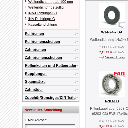
Wellendichtringe ab 100 mm
Wellendichtringe zöllig
INA-Dichtringe-SD
INA-Dichtringe-G
Kassettendichtung
W14-24-7 BA
Keilriemen
Wellendichtring 14x24x
Keilriemenscheiben
2,24 EUR
exkl. MwSt.
Zahnriemen
2,25 EUR
exkl. MwSt.
Zahnriemenscheiben
zzgl.
Versandkosten
Rollenketten und Kettenräder
Kupplungen
Spannsätze
Zahnräder
Zubehör/Sonstiges/DIN-Teile
6203-C3
Rillenkugellager 6203-
Newsletter-Anmeldung
(6203-C3) FAG 17x40
E-Mail-Adresse
:
3,45 EUR
exkl. MwSt.
3,45 EUR
exkl. MwSt.