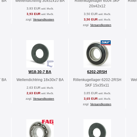
7 BA
Wellendichtring 30x52x10 BA
Rillenkugellager 6004 SKF
Rille
20x42x12
3,93 EUR
exkl. MwSt.
3,93 EUR
3,50 EUR
exkl. MwSt.
exkl. MwSt.
zzgl.
Versandkosten
3,50 EUR
exkl. MwSt.
zzgl.
Versandkosten
W18-30-7 BA
6202-2RSH
7 BA
Wellendichtring 18x30x7 BA
Rillenkugellager 6202-2RSH
Wel
SKF 15x35x11
2,63 EUR
exkl. MwSt.
2,63 EUR
3,65 EUR
exkl. MwSt.
exkl. MwSt.
zzgl.
Versandkosten
3,65 EUR
exkl. MwSt.
zzgl.
Versandkosten