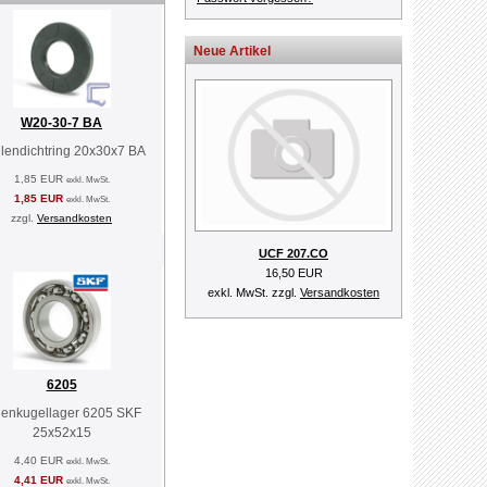
Neue Artikel
W20-30-7 BA
lendichtring 20x30x7 BA
1,85 EUR
exkl. MwSt.
1,85 EUR
exkl. MwSt.
zzgl.
Versandkosten
UCF 207.CO
16,50 EUR
exkl. MwSt. zzgl.
Versandkosten
6205
llenkugellager 6205 SKF
25x52x15
4,40 EUR
exkl. MwSt.
4,41 EUR
exkl. MwSt.