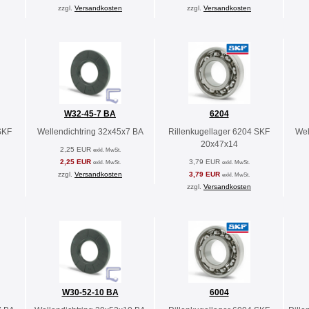
zzgl.
Versandkosten
zzgl.
Versandkosten
W32-45-7 BA
6204
SKF
Wellendichtring 32x45x7 BA
Rillenkugellager 6204 SKF
Wel
20x47x14
2,25 EUR
exkl. MwSt.
2,25 EUR
3,79 EUR
exkl. MwSt.
exkl. MwSt.
zzgl.
Versandkosten
3,79 EUR
exkl. MwSt.
zzgl.
Versandkosten
W30-52-10 BA
6004