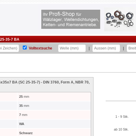
25-35-7 BA
Volltextsuche
|
|
5x35x7 BA (SC 25-35-7) - DIN 3760, Form A, NBR 70,
25
mm
35
mm
7
mm
1 - 9 Stk.
WA
ab 10 Stk.
Schwarz