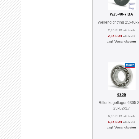
W25-40-7 BA
Wellendichtring 25x40x
2,85 EUR
exkl. MwSt.
2,85 EUR
exkl. MwSt.
zzgl.
Versandkosten
6305
Rillenkugellager 6305 
25x62x17
6,85 EUR
exkl. MwSt.
6,85 EUR
exkl. MwSt.
zzgl.
Versandkosten