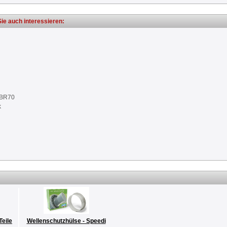
ie auch interessieren:
NBR70
k
Teile
Wellenschutzhülse - Speedi