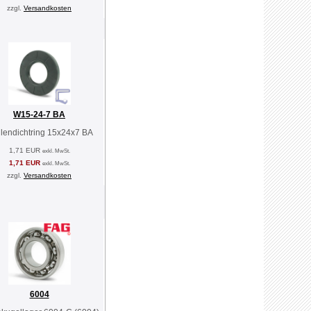
zzgl.
Versandkosten
W15-24-7 BA
lendichtring 15x24x7 BA
1,71 EUR
exkl. MwSt.
1,71 EUR
exkl. MwSt.
zzgl.
Versandkosten
6004