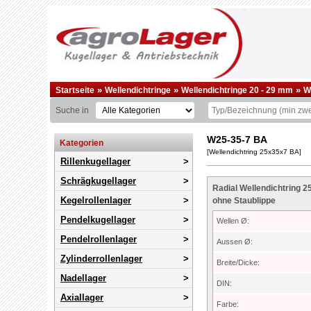
»
»
»
Startseite
Wellendichtringe
Wellendichtringe 20 - 29 mm
W
Suche in
W25-35-7 BA
Kategorien
[Wellendichtring 25x35x7 BA]
Rillenkugellager
Schrägkugellager
Radial Wellendichtring 2
Kegelrollenlager
ohne Staublippe
Pendelkugellager
Wellen Ø:
Pendelrollenlager
Aussen Ø:
Zylinderrollenlager
Breite/Dicke:
Nadellager
DIN:
Axiallager
Farbe: