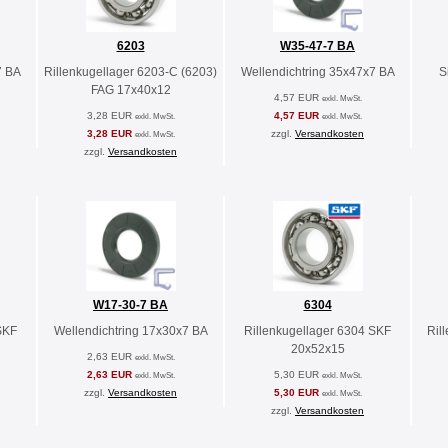
6203
W35-47-7 BA
7 BA
Rillenkugellager 6203-C (6203)
Wellendichtring 35x47x7 BA
S
FAG 17x40x12
4,57 EUR
exkl. MwSt.
3,28 EUR
4,57 EUR
exkl. MwSt.
exkl. MwSt.
3,28 EUR
zzgl.
Versandkosten
exkl. MwSt.
zzgl.
Versandkosten
W17-30-7 BA
6304
SKF
Wellendichtring 17x30x7 BA
Rillenkugellager 6304 SKF
Ril
20x52x15
2,63 EUR
exkl. MwSt.
2,63 EUR
5,30 EUR
exkl. MwSt.
exkl. MwSt.
zzgl.
Versandkosten
5,30 EUR
exkl. MwSt.
zzgl.
Versandkosten