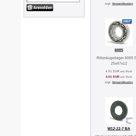
zzgl.
Versandkosten
6005
Rillenkugellager 6005 
25x47x12
4,01 EUR
exkl. MwSt.
4,01 EUR
exkl. MwSt.
zzgl.
Versandkosten
W12-22-7 BA