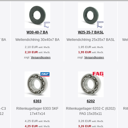
W30-40-7 BA
W25-35-7 BASL
7 BA
Wellendichtring 30x40x7 BA
Wellendichtring 25x35x7 BASL
Wel
2,10 EUR
1,95 EUR
exkl. MwSt.
exkl. MwSt.
2,10 EUR
1,95 EUR
exkl. MwSt.
exkl. MwSt.
zzgl.
Versandkosten
zzgl.
Versandkosten
6303
6202
C-C3
Rillenkugellager 6303 SKF
Rillenkugellager 6202-C (6202)
Ri
x12
17x47x14
FAG 15x35x11
4,25 EUR
3,26 EUR
exkl. MwSt.
exkl. MwSt.
4,25 EUR
3,26 EUR
exkl. MwSt.
exkl. MwSt.