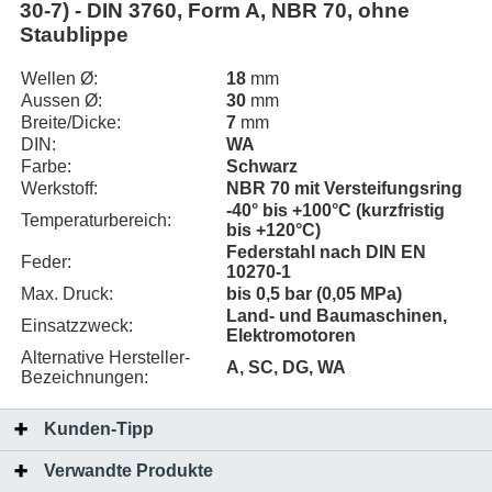
30-7) - DIN 3760, Form A, NBR 70, ohne
Staublippe
Wellen Ø:
18
mm
Aussen Ø:
30
mm
Breite/Dicke:
7
mm
DIN:
WA
Farbe:
Schwarz
Werkstoff:
NBR 70 mit Versteifungsring
-40° bis +100°C (kurzfristig
Temperaturbereich:
bis +120°C)
Federstahl nach DIN EN
Feder:
10270-1
Max. Druck:
bis 0,5 bar (0,05 MPa)
Land- und Baumaschinen,
Einsatzzweck:
Elektromotoren
Alternative Hersteller-
A, SC, DG, WA
Bezeichnungen:
Kunden-Tipp
Verwandte Produkte