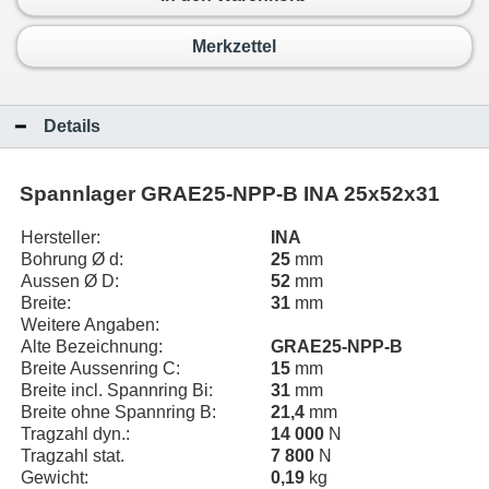
Merkzettel
Details
Spannlager GRAE25-NPP-B INA 25x52x31
Hersteller:
INA
Bohrung Ø d:
25
mm
Aussen Ø D:
52
mm
Breite:
31
mm
Weitere Angaben:
Alte Bezeichnung:
GRAE25-NPP-B
Breite Aussenring C:
15
mm
Breite incl. Spannring Bi:
31
mm
Breite ohne Spannring B:
21,4
mm
Tragzahl dyn.:
14 000
N
Tragzahl stat.
7 800
N
Gewicht:
0,19
kg