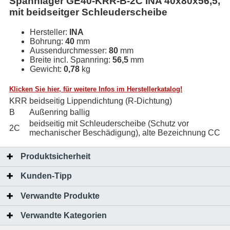
Spannlager GE40-KRR-B-2C INA 40x80x56,5,
mit beidseitger Schleuderscheibe
Hersteller:
INA
Bohrung:
40
mm
Aussendurchmesser:
80
mm
Breite incl. Spannring:
56,5
mm
Gewicht:
0,78
kg
Klicken Sie hier, für weitere Infos im Herstellerkatalog!
KRR
beidseitig Lippendichtung (R-Dichtung)
B
Außenring ballig
beidseitig mit Schleuderscheibe (Schutz vor
2C
mechanischer Beschädigung), alte Bezeichnung CC
Produktsicherheit
Kunden-Tipp
Verwandte Produkte
Verwandte Kategorien