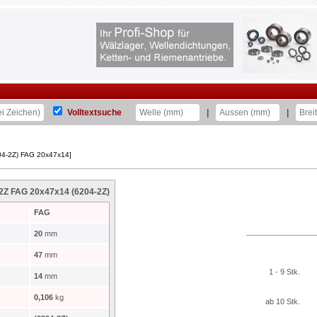
Volltextsuche
|
|
204-2Z) FAG 20x47x14]
-2Z FAG 20x47x14 (6204-2Z)
FAG
20
mm
47
mm
1 - 9 Stk.
14
mm
0,106
kg
ab 10 Stk.