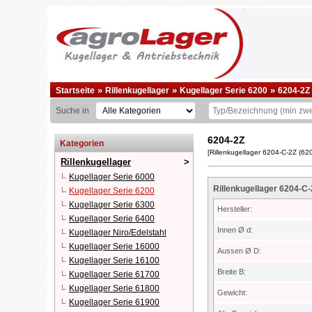
»
»
»
Startseite
Rillenkugellager
Kugellager Serie 6200
6204-2Z
Suche in
6204-2Z
Kategorien
[Rillenkugellager 6204-C-2Z (6
Rillenkugellager
Kugellager Serie 6000
Rillenkugellager 6204-C
Kugellager Serie 6200
Kugellager Serie 6300
Hersteller:
Kugellager Serie 6400
Innen Ø d:
Kugellager Niro/Edelstahl
Kugellager Serie 16000
Aussen Ø D:
Kugellager Serie 16100
Breite B:
Kugellager Serie 61700
Kugellager Serie 61800
Gewicht:
Kugellager Serie 61900