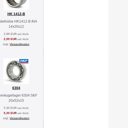
HK 1412-B
delhülse HK1412-B INA
14x20x12
2,99 EUR
exkl. MwSt.
2,99 EUR
exkl. MwSt.
zzgl.
Versandkosten
6304
llenkugellager 6304 SKF
20x52x15
5,30 EUR
exkl. MwSt.
5,30 EUR
exkl. MwSt.
zzgl.
Versandkosten