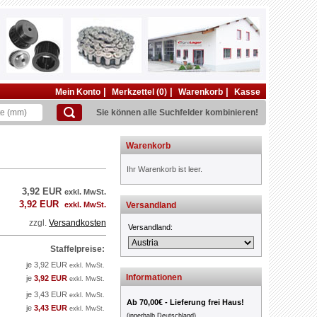
|
|
|
Mein Konto
Merkzettel (0)
Warenkorb
Kasse
Sie können alle Suchfelder kombinieren!
Warenkorb
Ihr Warenkorb ist leer.
3,92 EUR
exkl. MwSt.
3,92 EUR
exkl. MwSt.
Versandland
zzgl.
Versandkosten
Versandland:
Staffelpreise:
je 3,92 EUR
exkl. MwSt.
Informationen
je
3,92 EUR
exkl. MwSt.
je 3,43 EUR
exkl. MwSt.
Ab 70,00€ - Lieferung frei Haus!
je
3,43 EUR
exkl. MwSt.
(innerhalb Deutschland)