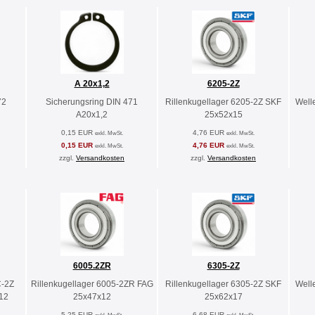
A 20x1,2
6205-2Z
72
Sicherungsring DIN 471
Rillenkugellager 6205-2Z SKF
Well
A20x1,2
25x52x15
0,15 EUR
4,76 EUR
exkl. MwSt.
exkl. MwSt.
0,15 EUR
4,76 EUR
exkl. MwSt.
exkl. MwSt.
zzgl.
Versandkosten
zzgl.
Versandkosten
6005.2ZR
6305-2Z
C-2Z
Rillenkugellager 6005-2ZR FAG
Rillenkugellager 6305-2Z SKF
Well
12
25x47x12
25x62x17
5,25 EUR
6,68 EUR