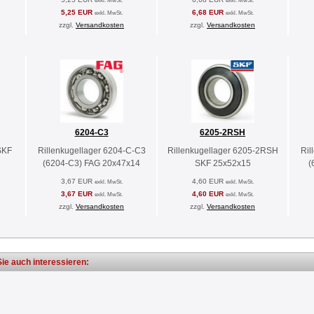
exkl. MwSt.
exkl. MwSt.
5,25 EUR
6,68 EUR
exkl. MwSt.
exkl. MwSt.
zzgl.
Versandkosten
zzgl.
Versandkosten
6204-C3
6205-2RSH
SKF
Rillenkugellager 6204-C-C3
Rillenkugellager 6205-2RSH
Ril
(6204-C3) FAG 20x47x14
SKF 25x52x15
(
3,67 EUR
4,60 EUR
exkl. MwSt.
exkl. MwSt.
3,67 EUR
4,60 EUR
exkl. MwSt.
exkl. MwSt.
zzgl.
Versandkosten
zzgl.
Versandkosten
ie auch interessieren: