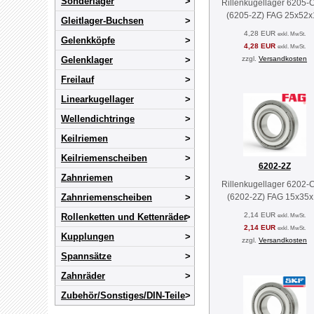
Sonderlager
Rillenkugellager 6205-
(6205-2Z) FAG 25x52x
Gleitlager-Buchsen
4,28 EUR
exkl. MwSt.
Gelenkköpfe
4,28 EUR
exkl. MwSt.
Gelenklager
zzgl.
Versandkosten
Freilauf
Linearkugellager
Wellendichtringe
Keilriemen
Keilriemenscheiben
6202-2Z
Zahnriemen
Rillenkugellager 6202-
Zahnriemenscheiben
(6202-2Z) FAG 15x35x
2,14 EUR
Rollenketten und Kettenräder
exkl. MwSt.
2,14 EUR
exkl. MwSt.
Kupplungen
zzgl.
Versandkosten
Spannsätze
Zahnräder
Zubehör/Sonstiges/DIN-Teile