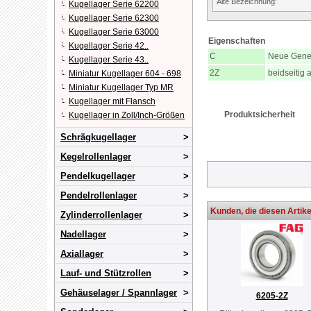
Alte Bezeichnung:
Kugellager Serie 62200
Kugellager Serie 62300
Kugellager Serie 63000
Eigenschaften
Kugellager Serie 42..
C
Neue Gene
Kugellager Serie 43..
2Z
beidseitig 
Miniatur Kugellager 604 - 698
Miniatur Kugellager Typ MR
Kugellager mit Flansch
Produktsicherheit
Kugellager in Zoll/Inch-Größen
Schrägkugellager
Kegelrollenlager
Pendelkugellager
Pendelrollenlager
Kunden, die diesen Artike
Zylinderrollenlager
Nadellager
Axiallager
Lauf- und Stützrollen
Gehäuselager / Spannlager
6205-2Z