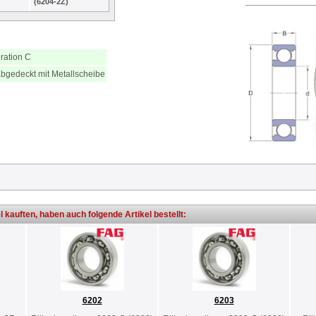
(6204-2Z)
ration C
abgedeckt mit Metallscheibe
l kauften, haben auch folgende Artikel bestellt:
6202
6203