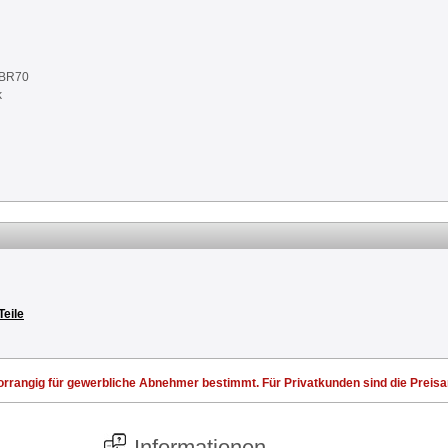
NBR70
k
Teile
rrangig für gewerbliche Abnehmer bestimmt. Für Privatkunden sind die Preisang
Informationen