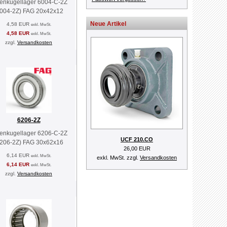
lenkugellager 6004-C-2Z
6004-2Z) FAG 20x42x12
Neue Artikel
4,58 EUR
exkl. MwSt.
4,58 EUR
exkl. MwSt.
zzgl.
Versandkosten
6206-2Z
lenkugellager 6206-C-2Z
UCF 210.CO
6206-2Z) FAG 30x62x16
26,00 EUR
6,14 EUR
exkl. MwSt.
exkl. MwSt. zzgl.
Versandkosten
6,14 EUR
exkl. MwSt.
zzgl.
Versandkosten