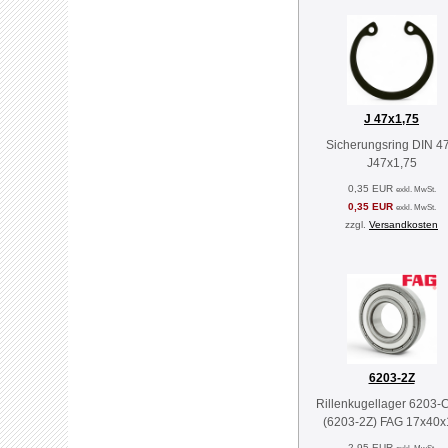
J 47x1,75
Sicherungsring DIN 4
J47x1,75
0,35 EUR
exkl. MwSt.
0,35 EUR
exkl. MwSt.
zzgl.
Versandkosten
6203-2Z
Rillenkugellager 6203-
(6203-2Z) FAG 17x40x
2,95 EUR