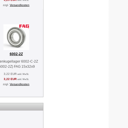
exkl. MwSt.
zzgl.
Versandkosten
6002-2Z
lenkugellager 6002-C-2Z
6002-2Z) FAG 15x32x9
3,22 EUR
exkl. MwSt.
3,22 EUR
exkl. MwSt.
zzgl.
Versandkosten