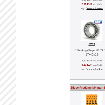
exkl. MwSt.
2,95 EUR
exkl. MwSt.
zzgl.
Versandkosten
6203
Rillenkugellager 6203 
17x40x12
3,23 EUR
exkl. MwSt.
3,23 EUR
exkl. MwSt.
zzgl.
Versandkosten
Diese Produkte könnten S