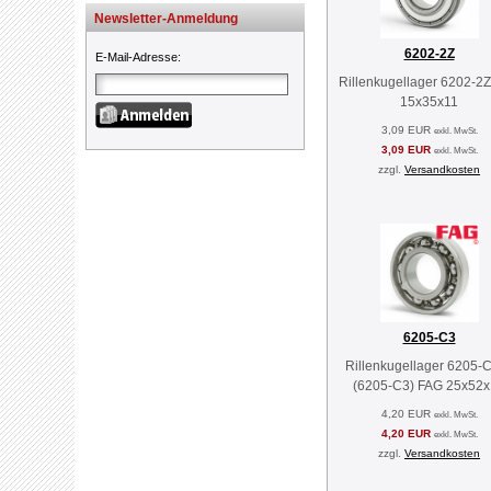
Newsletter-Anmeldung
6202-2Z
E-Mail-Adresse
:
Rillenkugellager 6202-2
15x35x11
3,09 EUR
exkl. MwSt.
3,09 EUR
exkl. MwSt.
zzgl.
Versandkosten
6205-C3
Rillenkugellager 6205-
(6205-C3) FAG 25x52
4,20 EUR
exkl. MwSt.
4,20 EUR
exkl. MwSt.
zzgl.
Versandkosten