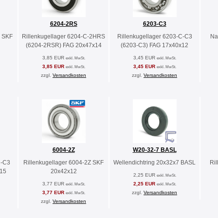
6204-2RS
6203-C3
Z SKF
Rillenkugellager 6204-C-2HRS
Rillenkugellager 6203-C-C3
Na
(6204-2RSR) FAG 20x47x14
(6203-C3) FAG 17x40x12
3,85 EUR
3,45 EUR
exkl. MwSt.
exkl. MwSt.
3,85 EUR
3,45 EUR
exkl. MwSt.
exkl. MwSt.
zzgl.
Versandkosten
zzgl.
Versandkosten
6004-2Z
W20-32-7 BASL
C-C3
Rillenkugellager 6004-2Z SKF
Wellendichtring 20x32x7 BASL
Ri
x15
20x42x12
2,25 EUR
exkl. MwSt.
3,77 EUR
2,25 EUR
exkl. MwSt.
exkl. MwSt.
3,77 EUR
zzgl.
Versandkosten
exkl. MwSt.
zzgl.
Versandkosten