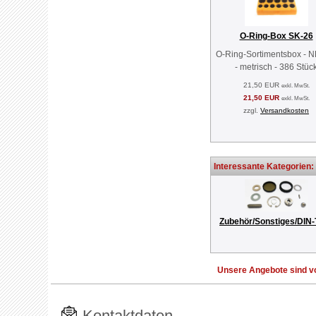
O-Ring-Box SK-26
O-Ring-Sortimentsbox - 
- metrisch - 386 Stüc
21,50 EUR
exkl. MwSt.
21,50 EUR
exkl. MwSt.
zzgl.
Versandkosten
Interessante Kategorien:
Zubehör/Sonstiges/DIN-
Unsere Angebote sind vo
Kontaktdaten