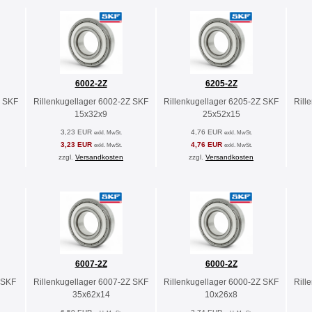
6002-2Z
6205-2Z
Z SKF
Rillenkugellager 6002-2Z SKF
Rillenkugellager 6205-2Z SKF
Rill
15x32x9
25x52x15
3,23 EUR
4,76 EUR
exkl. MwSt.
exkl. MwSt.
3,23 EUR
4,76 EUR
exkl. MwSt.
exkl. MwSt.
zzgl.
Versandkosten
zzgl.
Versandkosten
6007-2Z
6000-2Z
 SKF
Rillenkugellager 6007-2Z SKF
Rillenkugellager 6000-2Z SKF
Rill
35x62x14
10x26x8