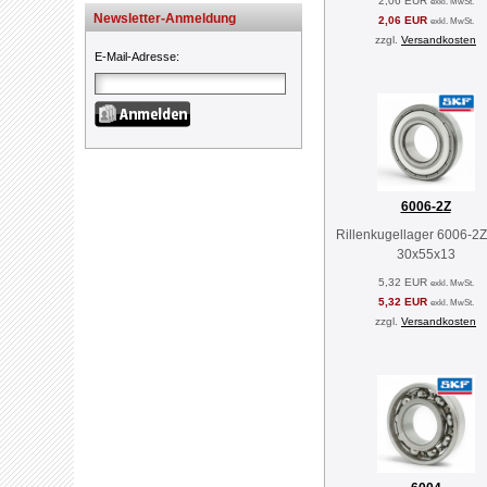
2,06 EUR
exkl. MwSt.
Newsletter-Anmeldung
2,06 EUR
exkl. MwSt.
zzgl.
Versandkosten
E-Mail-Adresse
:
6006-2Z
Rillenkugellager 6006-2
30x55x13
5,32 EUR
exkl. MwSt.
5,32 EUR
exkl. MwSt.
zzgl.
Versandkosten