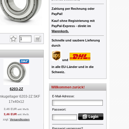
Zahlung per Rechnung oder
PayPal!
Kauf ohne Registrierung mit
PayPal-Express -
direkt im
Warenkorb.
Schnelle und saubere Lieferung
durch
und
in alle EU-Länder und in die
Schweiz.
Willkommen zurück!
6203-2Z
enkugellager 6203-2Z SKF
E-Mail-Adresse
:
17x40x12
3,46 EUR
exkl. MwSt.
Passwort
:
3,46 EUR
exkl. MwSt.
zzgl.
Versandkosten
Passwort vergessen?