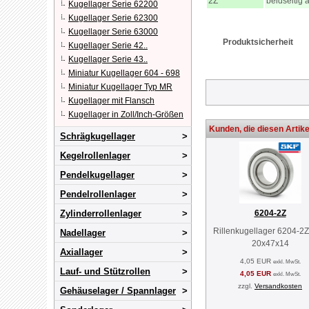
2Z
beidseitig 
Kugellager Serie 62200
Kugellager Serie 62300
Kugellager Serie 63000
Produktsicherheit
Kugellager Serie 42..
Kugellager Serie 43..
Miniatur Kugellager 604 - 698
Miniatur Kugellager Typ MR
Kugellager mit Flansch
Kugellager in Zoll/Inch-Größen
Kunden, die diesen Artike
Schrägkugellager
Kegelrollenlager
Pendelkugellager
Pendelrollenlager
Zylinderrollenlager
6204-2Z
Rillenkugellager 6204-2
Nadellager
20x47x14
Axiallager
4,05 EUR
exkl. MwSt.
Lauf- und Stützrollen
4,05 EUR
exkl. MwSt.
zzgl.
Versandkosten
Gehäuselager / Spannlager