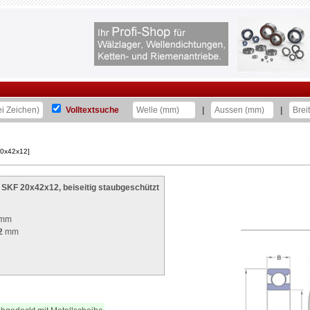
Volltextsuche
|
|
20x42x12]
 SKF 20x42x12, beiseitig staubgeschützt
mm
2
mm