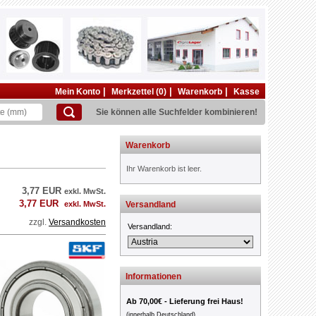
|
|
|
Mein Konto
Merkzettel (0)
Warenkorb
Kasse
Sie können alle Suchfelder kombinieren!
Warenkorb
Ihr Warenkorb ist leer.
3,77 EUR
exkl. MwSt.
3,77 EUR
exkl. MwSt.
Versandland
zzgl.
Versandkosten
Versandland:
Informationen
Ab 70,00€ - Lieferung frei Haus!
(innerhalb Deutschland)