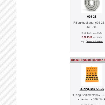
626-2Z
Rillenkugellager 626-2Z
6x19x6
2,50 EUR
exkl. MwSt.
2,50 EUR
exkl. MwSt.
zzgl.
Versandkosten
Diese Produkte könnten S
O-Ring-Box SK-26
O-Ring-Sortimentsbox - 
- metrisch - 386 Stüc