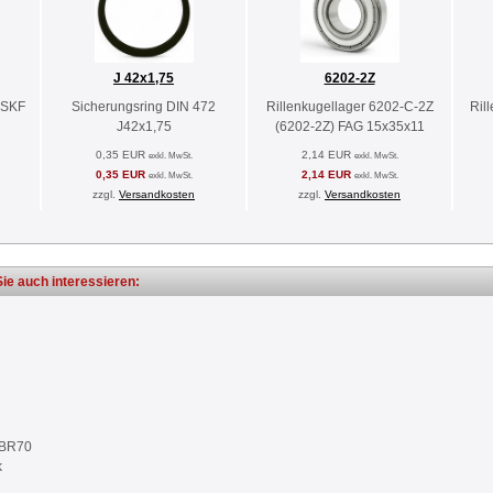
J 42x1,75
6202-2Z
 SKF
Sicherungsring DIN 472
Rillenkugellager 6202-C-2Z
Ril
J42x1,75
(6202-2Z) FAG 15x35x11
0,35 EUR
2,14 EUR
exkl. MwSt.
exkl. MwSt.
0,35 EUR
2,14 EUR
exkl. MwSt.
exkl. MwSt.
zzgl.
Versandkosten
zzgl.
Versandkosten
ie auch interessieren:
NBR70
k