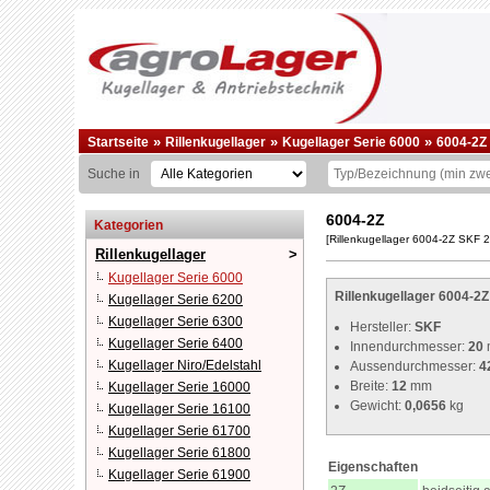
»
»
»
Startseite
Rillenkugellager
Kugellager Serie 6000
6004-2Z
Suche in
6004-2Z
Kategorien
[Rillenkugellager 6004-2Z SKF 
Rillenkugellager
Kugellager Serie 6000
Rillenkugellager 6004-2Z
Kugellager Serie 6200
Kugellager Serie 6300
Hersteller:
SKF
Kugellager Serie 6400
Innendurchmesser:
20
Kugellager Niro/Edelstahl
Aussendurchmesser:
4
Breite:
12
mm
Kugellager Serie 16000
Gewicht:
0,0656
kg
Kugellager Serie 16100
Kugellager Serie 61700
Kugellager Serie 61800
Eigenschaften
Kugellager Serie 61900