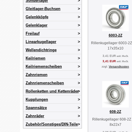
Sonderlager
Gleitlager-Buchsen
Gelenkköpfe
Gelenklager
Freilauf
6003-2Z
Linearkugellager
Rillenkugellager 6003-2
17x35x10
Wellendichtringe
3,41 EUR
exkl. MwSt.
Keilriemen
3,41 EUR
exkl. MwSt.
Keilriemenscheiben
zzgl.
Versandkosten
Zahnriemen
Zahnriemenscheiben
Rollenketten und Kettenräder
Kupplungen
Spannsätze
608-2Z
Zahnräder
Rillenkugellager 608-2Z
Zubehör/Sonstiges/DIN-Teile
8x22x7