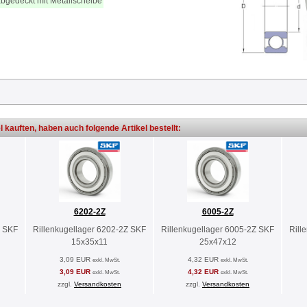
abgedeckt mit Metallscheibe
l kauften, haben auch folgende Artikel bestellt:
6202-2Z
6005-2Z
Z SKF
Rillenkugellager 6202-2Z SKF
Rillenkugellager 6005-2Z SKF
Rill
15x35x11
25x47x12
3,09 EUR
4,32 EUR
exkl. MwSt.
exkl. MwSt.
3,09 EUR
4,32 EUR
exkl. MwSt.
exkl. MwSt.
zzgl.
Versandkosten
zzgl.
Versandkosten