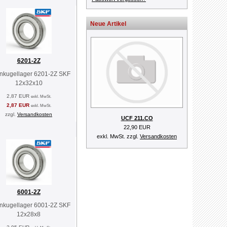
Neue Artikel
6201-2Z
enkugellager 6201-2Z SKF
12x32x10
2,87 EUR
exkl. MwSt.
2,87 EUR
exkl. MwSt.
zzgl.
Versandkosten
UCF 211.CO
22,90 EUR
exkl. MwSt. zzgl.
Versandkosten
6001-2Z
enkugellager 6001-2Z SKF
12x28x8