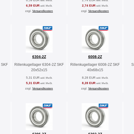
6,59 EUR
2,74 EUR
exkl. MwSt.
exkl. MwSt.
6,59 EUR
2,74 EUR
exkl. MwSt.
exkl. MwSt.
zzgl.
Versandkosten
zzgl.
Versandkosten
6304-2Z
6008-2Z
Z SKF
Rillenkugellager 6304-2Z SKF
Rillenkugellager 6008-2Z SKF
S
20x52x15
40x68x15
5,31 EUR
8,28 EUR
exkl. MwSt.
exkl. MwSt.
5,31 EUR
8,28 EUR
exkl. MwSt.
exkl. MwSt.
zzgl.
Versandkosten
zzgl.
Versandkosten