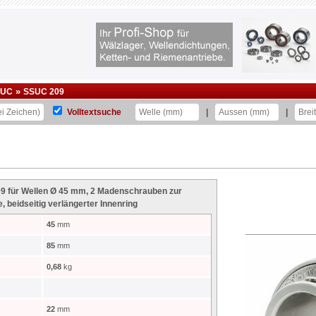
»
UC
SSUC 209
Volltextsuche
|
|
9 für Wellen Ø 45 mm, 2 Madenschrauben zur
, beidseitig verlängerter Innenring
45
mm
85
mm
0,68
kg
22
mm