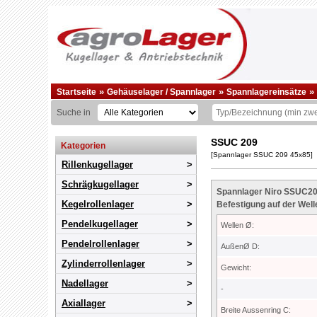
»
»
»
Startseite
Gehäuselager / Spannlager
Spannlagereinsätze
Suche in
SSUC 209
Kategorien
[Spannlager SSUC 209 45x85]
Rillenkugellager
Schrägkugellager
Spannlager Niro SSUC20
Kegelrollenlager
Befestigung auf der Welle
Pendelkugellager
Wellen Ø:
Pendelrollenlager
AußenØ D:
Zylinderrollenlager
Gewicht:
Nadellager
-
Axiallager
Breite Aussenring C: