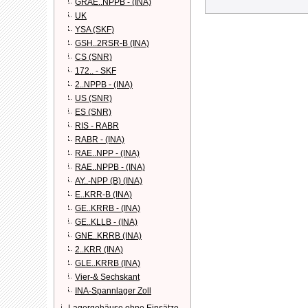
GRAE..NPPB - (INA)
UK
YSA (SKF)
GSH..2RSR-B (INA)
CS (SNR)
172.. - SKF
2..NPPB - (INA)
US (SNR)
ES (SNR)
RIS - RABR
RABR - (INA)
RAE..NPP - (INA)
RAE..NPPB - (INA)
AY..-NPP (B) (INA)
E..KRR-B (INA)
GE..KRRB - (INA)
GE..KLLB - (INA)
GNE..KRRB (INA)
2..KRR (INA)
GLE..KRRB (INA)
Vier-& Sechskant
INA-Spannlager Zoll