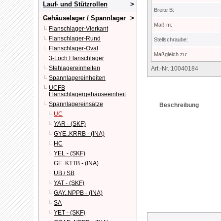
Lauf- und Stützrollen
Breite B:
Gehäuselager / Spannlager
Maß m:
Flanschlager-Vierkant
Flanschlager-Rund
Stellschraube:
Flanschlager-Oval
Maßgleich zu:
3-Loch Flanschlager
Stehlagereinheiten
Art.-Nr.:10040184
Spannlagereinheiten
UCFB
Flanschlagergehäuseeinheit
Spannlagereinsätze
Beschreibung
UC
YAR - (SKF)
GYE..KRRB - (INA)
HC
YEL - (SKF)
GE..KTTB - (INA)
UB / SB
YAT - (SKF)
GAY..NPPB - (INA)
SA
YET - (SKF)