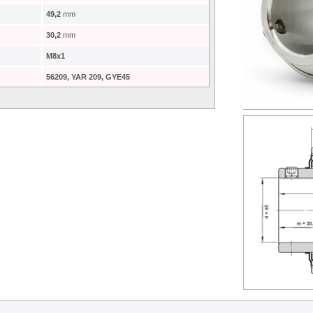
49,2
mm
30,2
mm
M8x1
56209, YAR 209, GYE45