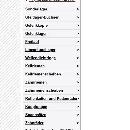
Lagergehäuse ohne Einsätze
Sonderlager
Gleitlager-Buchsen
Gelenkköpfe
Gelenklager
Freilauf
Linearkugellager
Wellendichtringe
Keilriemen
Keilriemenscheiben
Zahnriemen
Zahnriemenscheiben
Rollenketten und Kettenräder
Kupplungen
Spannsätze
Zahnräder