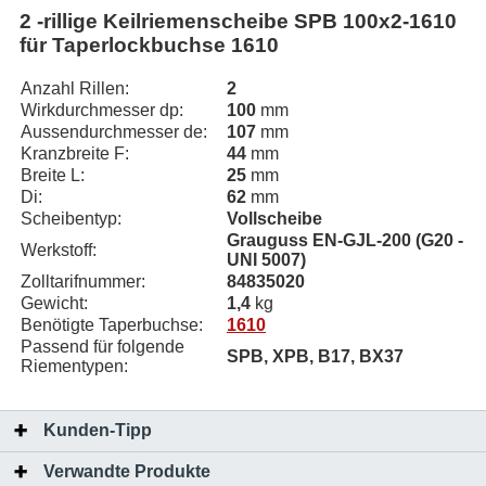
2 -rillige Keilriemenscheibe SPB 100x2-1610
für Taperlockbuchse 1610
Anzahl Rillen:
2
Wirkdurchmesser dp:
100
mm
Aussendurchmesser de:
107
mm
Kranzbreite F:
44
mm
Breite L:
25
mm
Di:
62
mm
Scheibentyp:
Vollscheibe
Grauguss EN-GJL-200 (G20 -
Werkstoff:
UNI 5007)
Zolltarifnummer:
84835020
Gewicht:
1,4
kg
Benötigte Taperbuchse:
1610
Passend für folgende
SPB, XPB, B17, BX37
Riementypen:
Kunden-Tipp
Verwandte Produkte