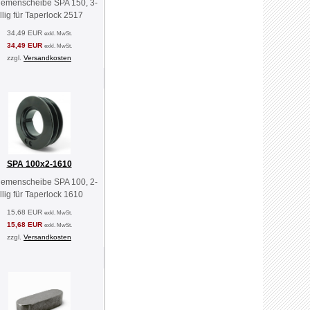
riemenscheibe SPA 150, 3-
illig für Taperlock 2517
34,49 EUR
exkl. MwSt.
34,49 EUR
exkl. MwSt.
zzgl.
Versandkosten
SPA 100x2-1610
riemenscheibe SPA 100, 2-
illig für Taperlock 1610
15,68 EUR
exkl. MwSt.
15,68 EUR
exkl. MwSt.
zzgl.
Versandkosten