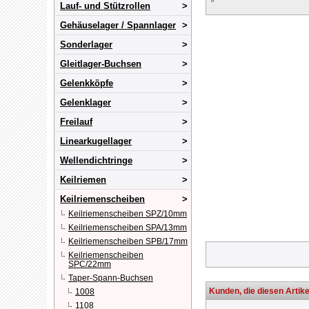
"
Lauf- und Stützrollen
Gehäuselager / Spannlager
Sonderlager
Gleitlager-Buchsen
Gelenkköpfe
Gelenklager
Freilauf
Linearkugellager
Wellendichtringe
Keilriemen
Keilriemenscheiben
Keilriemenscheiben SPZ/10mm
Keilriemenscheiben SPA/13mm
Keilriemenscheiben SPB/17mm
Keilriemenscheiben
SPC/22mm
Taper-Spann-Buchsen
Kunden, die diesen Artike
1008
1108