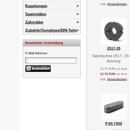
zzgl.
Versandkosten
Kupplungen
Spannsätze
Zahnräder
Zubehör/Sonstiges/DIN-Teile
Newsletter-Anmeldung
2517-35
E-Mail-Adresse
:
Taperbuchse 2517 - 35
Bohrung
12,70 EUR
exkl. MwSt.
12,70 EUR
exkl. MwSt.
zzgl.
Versandkosten
P 8X 7X50