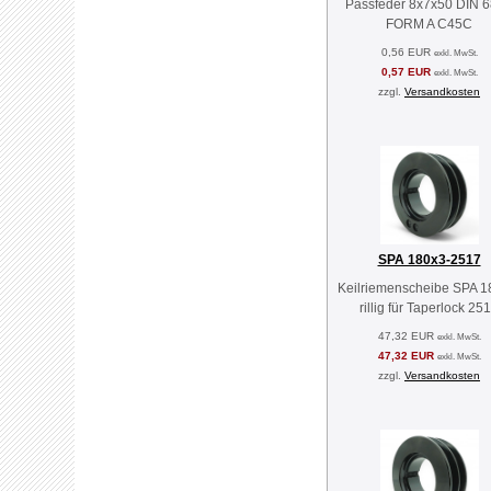
Passfeder 8x7x50 DIN 
FORM A C45C
0,56 EUR
exkl. MwSt.
0,57 EUR
exkl. MwSt.
zzgl.
Versandkosten
SPA 180x3-2517
Keilriemenscheibe SPA 18
rillig für Taperlock 25
47,32 EUR
exkl. MwSt.
47,32 EUR
exkl. MwSt.
zzgl.
Versandkosten