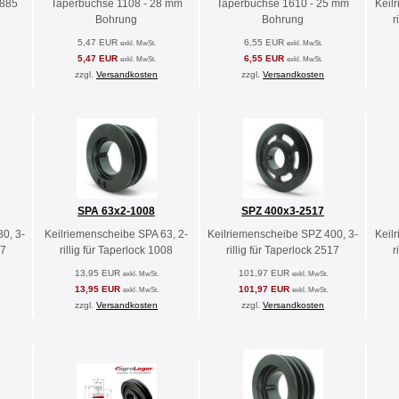
6885
Taperbuchse 1108 - 28 mm
Taperbuchse 1610 - 25 mm
Keil
Bohrung
Bohrung
r
5,47 EUR
6,55 EUR
exkl. MwSt.
exkl. MwSt.
5,47 EUR
6,55 EUR
exkl. MwSt.
exkl. MwSt.
zzgl.
Versandkosten
zzgl.
Versandkosten
SPA 63x2-1008
SPZ 400x3-2517
0, 3-
Keilriemenscheibe SPA 63, 2-
Keilriemenscheibe SPZ 400, 3-
Keil
17
rillig für Taperlock 1008
rillig für Taperlock 2517
r
13,95 EUR
101,97 EUR
exkl. MwSt.
exkl. MwSt.
13,95 EUR
101,97 EUR
exkl. MwSt.
exkl. MwSt.
zzgl.
Versandkosten
zzgl.
Versandkosten