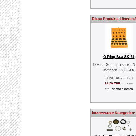
Diese Produkte könnten S
O-Ring-Box SK-26
O-Ring-Sortimentsbox - 
- metrisch - 386 Stüc
21,50 EUR
exkl. MwSt.
21,50 EUR
exkl. MwSt.
zzgl.
Versandkosten
Interessante Kategorien: