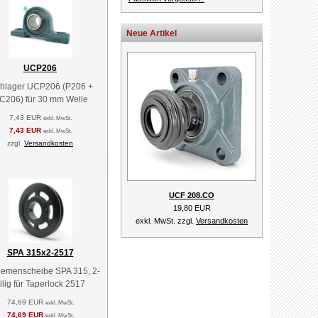
Neue Artikel
UCP206
ehlager UCP206 (P206 +
C206) für 30 mm Welle
7,43 EUR
exkl. MwSt.
7,43 EUR
exkl. MwSt.
zzgl.
Versandkosten
UCF 208.CO
19,80 EUR
exkl. MwSt. zzgl.
Versandkosten
SPA 315x2-2517
riemenscheibe SPA 315, 2-
illig für Taperlock 2517
74,69 EUR
exkl. MwSt.
74,69 EUR
exkl. MwSt.