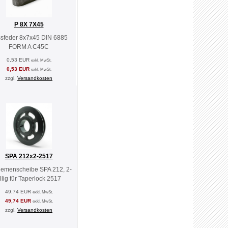
P 8X 7X45
sfeder 8x7x45 DIN 6885
FORM A C45C
0,53 EUR
exkl. MwSt.
0,53 EUR
exkl. MwSt.
zzgl.
Versandkosten
SPA 212x2-2517
riemenscheibe SPA 212, 2-
illig für Taperlock 2517
49,74 EUR
exkl. MwSt.
49,74 EUR
exkl. MwSt.
zzgl.
Versandkosten