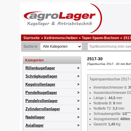
»
»
»
Startseite
Keilriemenscheiben
Taper-Spann-Buchsen
251
Suche in
2517-30
Kategorien
[Taperbuchse 2517 - 30 mm Bo
Rillenkugellager
Schrägkugellager
Taperspannbuchse 2517-30
Kegelrollenlager
Innendurchmesser d:
3
Pendelkugellager
Aussendurchmesser D
Länge L:
44,5
mm
Pendelrollenlager
Nutbreite B:
8
mm
Nuttiefe T2:
3,3
mm
Zylinderrollenlager
Schraubengröße:
1/2""
Nadellager
Anzugsmoment:
48Nm
Gewicht:
1,49
Kg
Axiallager