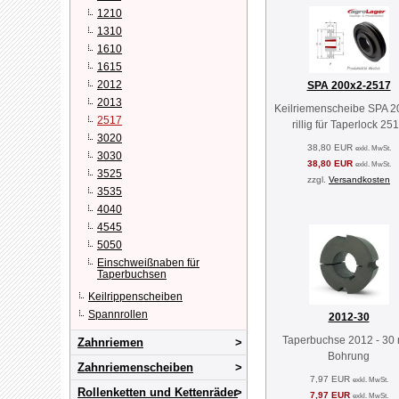
1210
1310
1610
1615
2012
SPA 200x2-2517
2013
Keilriemenscheibe SPA 20
2517
rillig für Taperlock 25
3020
38,80 EUR
exkl. MwSt.
3030
38,80 EUR
exkl. MwSt.
3525
zzgl.
Versandkosten
3535
4040
4545
5050
Einschweißnaben für
Taperbuchsen
Keilrippenscheiben
Spannrollen
2012-30
Taperbuchse 2012 - 30
Zahnriemen
Bohrung
Zahnriemenscheiben
7,97 EUR
exkl. MwSt.
Rollenketten und Kettenräder
7,97 EUR
exkl. MwSt.