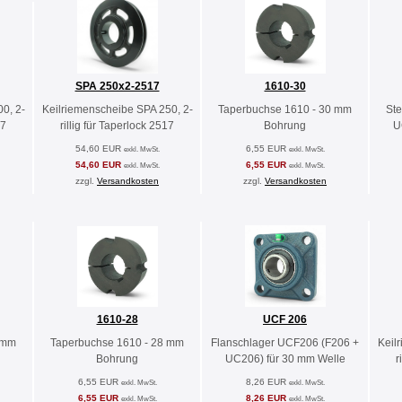
SPA 250x2-2517
1610-30
0, 2-
Keilriemenscheibe SPA 250, 2-
Taperbuchse 1610 - 30 mm
St
17
rillig für Taperlock 2517
Bohrung
U
54,60 EUR
6,55 EUR
exkl. MwSt.
exkl. MwSt.
54,60 EUR
6,55 EUR
exkl. MwSt.
exkl. MwSt.
zzgl.
Versandkosten
zzgl.
Versandkosten
1610-28
UCF 206
 mm
Taperbuchse 1610 - 28 mm
Flanschlager UCF206 (F206 +
Keil
Bohrung
UC206) für 30 mm Welle
r
6,55 EUR
8,26 EUR
exkl. MwSt.
exkl. MwSt.
6,55 EUR
8,26 EUR
exkl. MwSt.
exkl. MwSt.