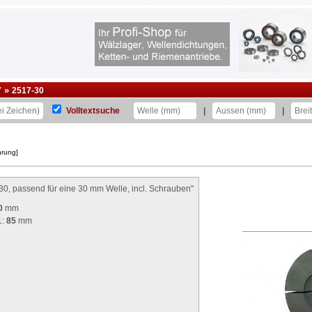
»
7
2517-30
Volltextsuche
|
|
hrung]
, passend für eine 30 mm Welle, incl. Schrauben"
0
mm
1:
85
mm