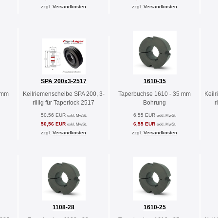
zzgl.
Versandkosten
zzgl.
Versandkosten
SPA 200x3-2517
1610-35
 mm
Keilriemenscheibe SPA 200, 3-
Taperbuchse 1610 - 35 mm
Keil
rillig für Taperlock 2517
Bohrung
r
50,56 EUR
6,55 EUR
exkl. MwSt.
exkl. MwSt.
50,56 EUR
6,55 EUR
exkl. MwSt.
exkl. MwSt.
zzgl.
Versandkosten
zzgl.
Versandkosten
1108-28
1610-25