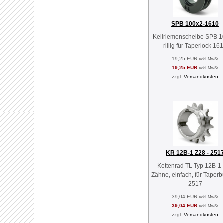
SPB 100x2-1610
Keilriemenscheibe SPB 10
rillig für Taperlock 16
19,25 EUR
exkl. MwSt.
19,25 EUR
exkl. MwSt.
zzgl.
Versandkosten
KR 12B-1 Z28 - 251
Kettenrad TL Typ 12B-1 
Zähne, einfach, für Taper
2517
39,04 EUR
exkl. MwSt.
39,04 EUR
exkl. MwSt.
zzgl.
Versandkosten