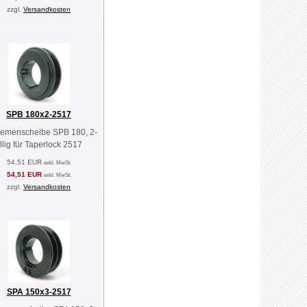
zzgl.
Versandkosten
SPB 180x2-2517
riemenscheibe SPB 180, 2-
illig für Taperlock 2517
54,51 EUR
exkl. MwSt.
54,51 EUR
exkl. MwSt.
zzgl.
Versandkosten
SPA 150x3-2517