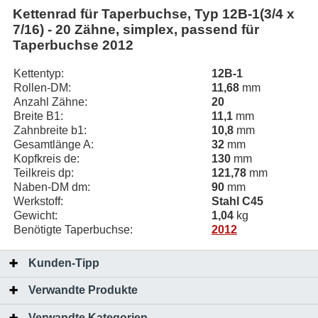
Kettenrad für Taperbuchse, Typ 12B-1(3/4 x
7/16) - 20 Zähne, simplex, passend für
Taperbuchse 2012
Kettentyp:
12B-1
Rollen-DM:
11,68
mm
Anzahl Zähne:
20
Breite B1:
11,1
mm
Zahnbreite b1:
10,8
mm
Gesamtlänge A:
32
mm
Kopfkreis de:
130
mm
Teilkreis dp:
121,78
mm
Naben-DM dm:
90
mm
Werkstoff:
Stahl C45
Gewicht:
1,04
kg
Benötigte Taperbuchse:
2012
Kunden-Tipp
Verwandte Produkte
Verwandte Kategorien