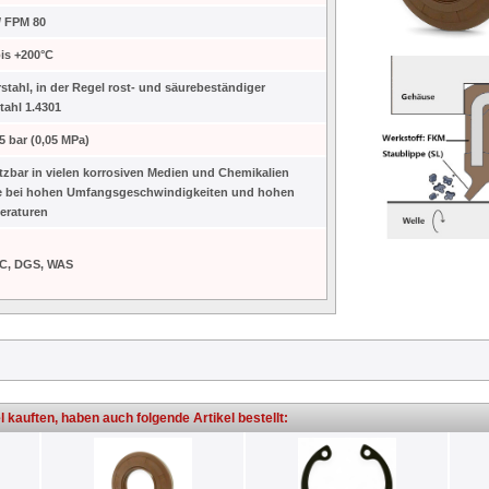
/ FPM 80
bis +200°C
stahl, in der Regel rost- und säurebeständiger
tahl 1.4301
,5 bar (0,05 MPa)
tzbar in vielen korrosiven Medien und Chemikalien
e bei hohen Umfangsgeschwindigkeiten und hohen
eraturen
TC, DGS, WAS
l kauften, haben auch folgende Artikel bestellt: