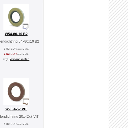
W54-80-10 B2
lendichtring 54x80x10 B2
7,53 EUR
exkl. MwSt.
7,53 EUR
exkl. MwSt.
zzgl.
Versandkosten
W20-42-7 VIT
lendichtring 20x42x7 VIT
5,80 EUR
exkl. MwSt.