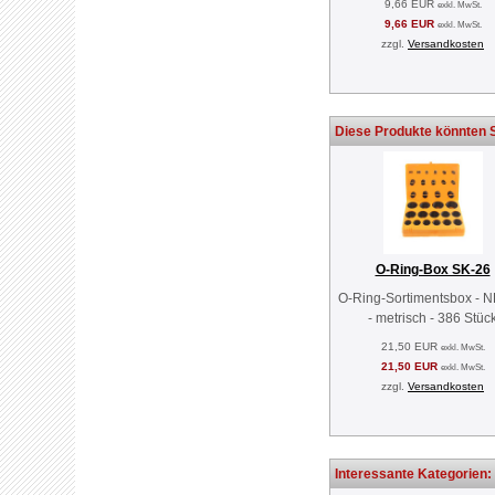
9,66 EUR
exkl. MwSt.
9,66 EUR
exkl. MwSt.
zzgl.
Versandkosten
Diese Produkte könnten S
O-Ring-Box SK-26
O-Ring-Sortimentsbox - 
- metrisch - 386 Stüc
21,50 EUR
exkl. MwSt.
21,50 EUR
exkl. MwSt.
zzgl.
Versandkosten
Interessante Kategorien: