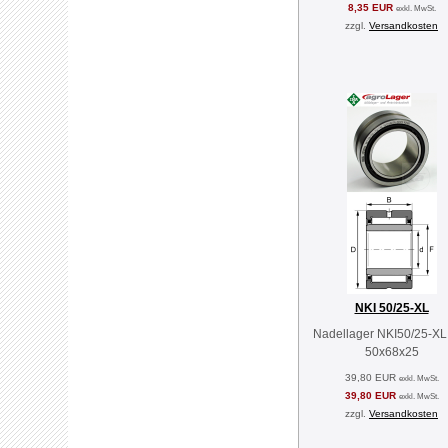
8,35 EUR
exkl. MwSt.
zzgl.
Versandkosten
NKI 50/25-XL
Nadellager NKI50/25-XL
50x68x25
39,80 EUR
exkl. MwSt.
39,80 EUR
exkl. MwSt.
zzgl.
Versandkosten