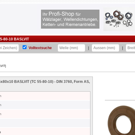
5-80-10 BASLVIT
Volltextsuche
|
|
VIT]
55x80x10 BASLVIT (TC 55-80-10) - DIN 3760, Form AS,
m
m
m
n