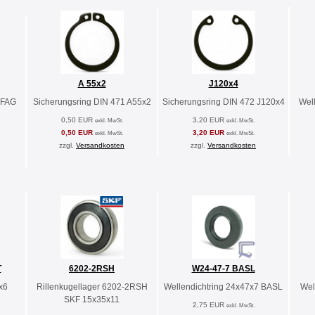
A 55x2
J120x4
 FAG
Sicherungsring DIN 471 A55x2
Sicherungsring DIN 472 J120x4
Wel
0,50 EUR
3,20 EUR
exkl. MwSt.
exkl. MwSt.
0,50 EUR
3,20 EUR
exkl. MwSt.
exkl. MwSt.
zzgl.
Versandkosten
zzgl.
Versandkosten
T
6202-2RSH
W24-47-7 BASL
x6
Rillenkugellager 6202-2RSH
Wellendichtring 24x47x7 BASL
Wel
SKF 15x35x11
2,75 EUR
exkl. MwSt.