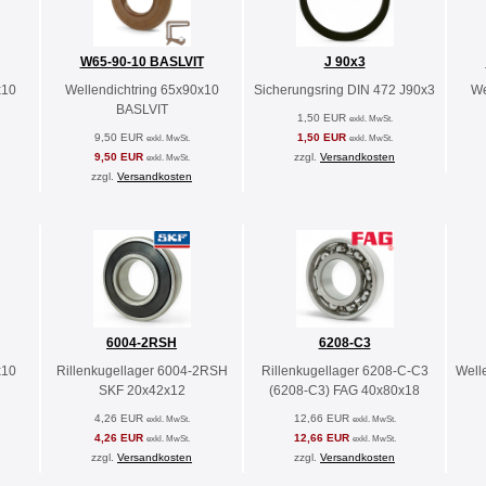
W65-90-10 BASLVIT
J 90x3
x10
Wellendichtring 65x90x10
Sicherungsring DIN 472 J90x3
We
BASLVIT
1,50 EUR
exkl. MwSt.
9,50 EUR
1,50 EUR
exkl. MwSt.
exkl. MwSt.
9,50 EUR
zzgl.
Versandkosten
exkl. MwSt.
zzgl.
Versandkosten
6004-2RSH
6208-C3
x10
Rillenkugellager 6004-2RSH
Rillenkugellager 6208-C-C3
Well
SKF 20x42x12
(6208-C3) FAG 40x80x18
4,26 EUR
12,66 EUR
exkl. MwSt.
exkl. MwSt.
4,26 EUR
12,66 EUR
exkl. MwSt.
exkl. MwSt.
zzgl.
Versandkosten
zzgl.
Versandkosten