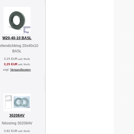
W20-40-10 BASL
llendichtring 20x40x10
BASL
3,25 EUR
exkl. MwSt.
3,25 EUR
exkl. MwSt.
zzgl.
Versandkosten
30208AV
Nilosring 30208AV
3,82 EUR
exkl. MwSt.