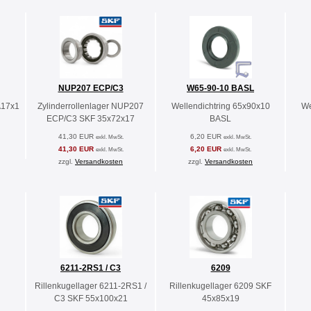
NUP207 ECP/C3
W65-90-10 BASL
A17x1
Zylinderrollenlager NUP207
Wellendichtring 65x90x10
We
ECP/C3 SKF 35x72x17
BASL
41,30 EUR
6,20 EUR
exkl. MwSt.
exkl. MwSt.
41,30 EUR
6,20 EUR
exkl. MwSt.
exkl. MwSt.
zzgl.
Versandkosten
zzgl.
Versandkosten
6211-2RS1 / C3
6209
Rillenkugellager 6211-2RS1 /
Rillenkugellager 6209 SKF
C3 SKF 55x100x21
45x85x19