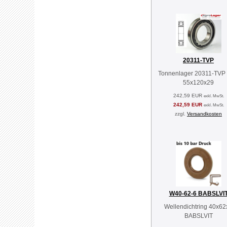
20311-TVP
Tonnenlager 20311-TVP
55x120x29
242,59 EUR
exkl. MwSt.
242,59 EUR
exkl. MwSt.
zzgl.
Versandkosten
W40-62-6 BABSLVI
Wellendichtring 40x62
BABSLVIT