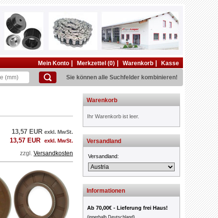
|
|
|
Mein Konto
Merkzettel (0)
Warenkorb
Kasse
Sie können alle Suchfelder kombinieren!
Warenkorb
Ihr Warenkorb ist leer.
13,57 EUR
exkl. MwSt.
13,57 EUR
exkl. MwSt.
Versandland
zzgl.
Versandkosten
Versandland:
Informationen
Ab 70,00€ - Lieferung frei Haus!
(innerhalb Deutschland)