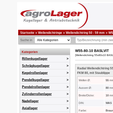
»
»
»
Startseite
Wellendichtringe
Wellendichtring 50 - 59 mm
W5
Suche in
W55-80-10 BASLVIT
Kategorien
[Wellendichtring 55x80x10 BASL
Rillenkugellager
Schrägkugellager
Radial Wellendichtring 
Kegelrollenlager
FKM 80, mit Staublippe
Pendelkugellager
Wellen Ø:
55
m
Pendelrollenlager
Aussen Ø:
80
m
Zylinderrollenlager
Breite/Dicke:
10
m
Nadellager
DIN:
WAS
Axiallager
Farbe:
Brau