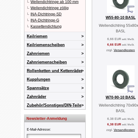
Wellendichtringe ab 100 mm
Wellendichtringe zöllig
INA-Dichtringe-SD
W55-80-10 BASL
INA-Dichtringe-G
Wellendichtring 55x80
Kassettendichtung
BASL
Keilriemen
6,66 EUR
exkl. MwSt.
Keilriemenscheiben
6,66 EUR
exkl. MwSt.
zzgl.
Versandkosten
Zahnriemen
Zahnriemenscheiben
Rollenketten und Kettenräder
Kupplungen
Spannsätze
Zahnräder
W70-90-10 BASL
Zubehör/Sonstiges/DIN-Teile
Wellendichtring 70x90
BASL
Newsletter-Anmeldung
6,38 EUR
exkl. MwSt.
6,38 EUR
exkl. MwSt.
E-Mail-Adresse
:
zzgl.
Versandkosten