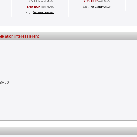
3,65 EUR
2,75 EUR
exkl. MwSt.
exkl. MwSt.
3,65 EUR
zzgl.
Versandkosten
exkl. MwSt.
zzgl.
Versandkosten
ie auch interessieren:
NBR70
k