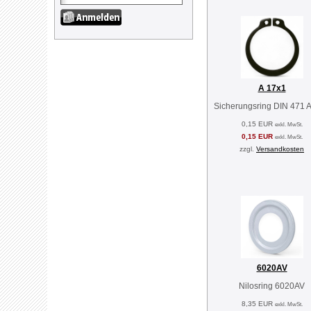
A 17x1
Sicherungsring DIN 471 
0,15 EUR
exkl. MwSt.
0,15 EUR
exkl. MwSt.
zzgl.
Versandkosten
6020AV
Nilosring 6020AV
8,35 EUR
exkl. MwSt.