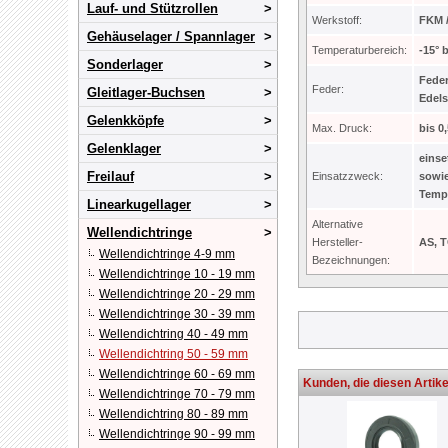
Lauf- und Stützrollen
Werkstoff:
FKM 
Gehäuselager / Spannlager
Temperaturbereich:
-15° 
Sonderlager
Feder
Feder:
Gleitlager-Buchsen
Edels
Gelenkköpfe
Max. Druck:
bis 0
Gelenklager
einse
Freilauf
Einsatzzweck:
sowi
Temp
Linearkugellager
Alternative
Wellendichtringe
Hersteller-
AS, 
Wellendichtringe 4-9 mm
Bezeichnungen:
Wellendichtringe 10 - 19 mm
Wellendichtringe 20 - 29 mm
Wellendichtringe 30 - 39 mm
Wellendichtring 40 - 49 mm
Wellendichtring 50 - 59 mm
Wellendichtringe 60 - 69 mm
Kunden, die diesen Artike
Wellendichtringe 70 - 79 mm
Wellendichtring 80 - 89 mm
Wellendichtringe 90 - 99 mm