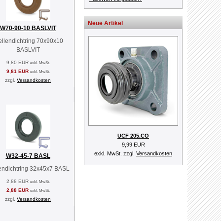
Neue Artikel
W70-90-10 BASLVIT
llendichtring 70x90x10
BASLVIT
9,80 EUR
exkl. MwSt.
9,81 EUR
exkl. MwSt.
zzgl.
Versandkosten
UCF 205.CO
9,99 EUR
exkl. MwSt. zzgl.
Versandkosten
W32-45-7 BASL
endichtring 32x45x7 BASL
2,88 EUR
exkl. MwSt.
2,88 EUR
exkl. MwSt.
zzgl.
Versandkosten