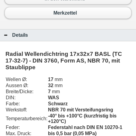
Merkzettel
Details
Radial Wellendichtring 17x32x7 BASL (TC
17-32-7) - DIN 3760, Form AS, NBR 70, mit
Staublippe
Wellen Ø:
17
mm
Aussen Ø:
32
mm
Breite/Dicke:
7
mm
DIN:
WAS
Farbe:
Schwarz
Werkstoff:
NBR 70 mit Versteifungsring
-40° bis +100°C (kurzfristig bis
Temperaturbereich:
+120°C)
Feder:
Federstahl nach DIN EN 10270-1
Max. Druck:
bis 0,5 bar (0,05 MPa)