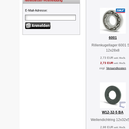
Newsletter-Anmeldung
E-Mail-Adresse
:
6001
Rillenkugellager 6001 
12x28x8
2,73 EUR
exkl. MwSt.
2,73 EUR
exkl. MwSt.
zzgl.
Versandkosten
W12-32-5 BA
Wellendichtring 12x32x
2,98 EUR
exkl. MwSt.