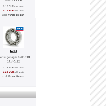
988 SEEGER
0,15 EUR
exkl. MwSt.
0,15 EUR
exkl. MwSt.
zzgl.
Versandkosten
6203
llenkugellager 6203 SKF
17x40x12
3,23 EUR
exkl. MwSt.
3,23 EUR
exkl. MwSt.
zzgl.
Versandkosten