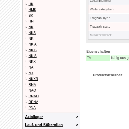
Zolltarifnummer:
HK
Weitere Angaben:
HMK
BK
Tragzahl dyn.:
HN
Tragzahl stat.:
NK
NKS
Grenzdrehzahl:
NKI
NKIA
NKIB
Eigenschaften
NKIS
TV
Käfig aus 
NKX
NA
NX
Produktsicherheit
NKXR
RNA
NAO
RNAO
RPNA
PNA
Axiallager
Lauf- und Stützrollen