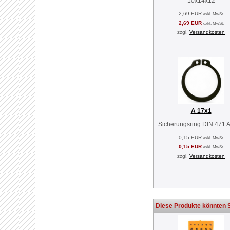
10x14x12
2,69 EUR
exkl. MwSt.
2,69 EUR
exkl. MwSt.
zzgl.
Versandkosten
A 17x1
Sicherungsring DIN 471 
0,15 EUR
exkl. MwSt.
0,15 EUR
exkl. MwSt.
zzgl.
Versandkosten
Diese Produkte könnten S