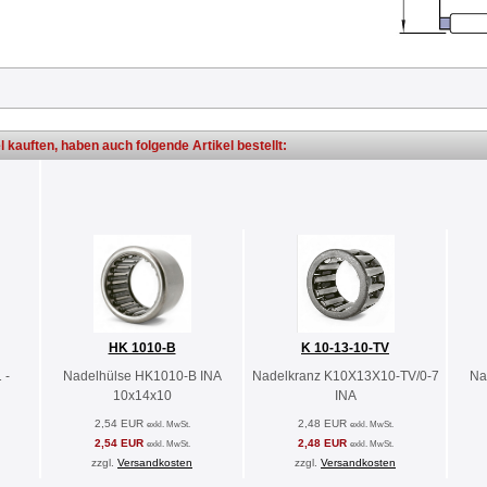
l kauften, haben auch folgende Artikel bestellt:
HK 1010-B
K 10-13-10-TV
 -
Nadelhülse HK1010-B INA
Nadelkranz K10X13X10-TV/0-7
Na
10x14x10
INA
2,54 EUR
2,48 EUR
exkl. MwSt.
exkl. MwSt.
2,54 EUR
2,48 EUR
exkl. MwSt.
exkl. MwSt.
zzgl.
Versandkosten
zzgl.
Versandkosten