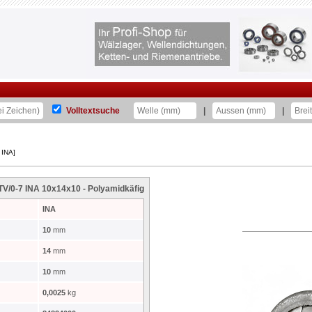
Volltextsuche
|
|
 INA]
V/0-7 INA 10x14x10 - Polyamidkäfig
INA
10
mm
14
mm
10
mm
0,0025
kg