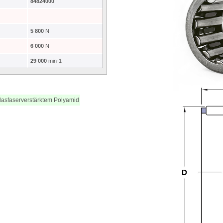
84824000
5 800
N
6 000
N
29 000
min-1
glasfaserverstärktem Polyamid