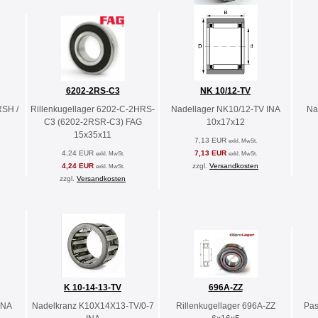
6202-2RS-C3
NK 10/12-TV
RSH /
Rillenkugellager 6202-C-2HRS-
Nadellager NK10/12-TV INA
Na
C3 (6202-2RSR-C3) FAG
10x17x12
15x35x11
7,13 EUR
exkl. MwSt.
4,24 EUR
7,13 EUR
exkl. MwSt.
exkl. MwSt.
4,24 EUR
zzgl.
Versandkosten
exkl. MwSt.
zzgl.
Versandkosten
K 10-14-13-TV
696A-ZZ
INA
Nadelkranz K10X14X13-TV/0-7
Rillenkugellager 696A-ZZ
Pas