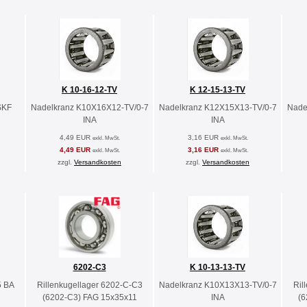
K 10-16-12-TV
K 12-15-13-TV
SKF
Nadelkranz K10X16X12-TV/0-7
Nadelkranz K12X15X13-TV/0-7
Nade
INA
INA
4,49 EUR
3,16 EUR
exkl. MwSt.
exkl. MwSt.
4,49 EUR
3,16 EUR
exkl. MwSt.
exkl. MwSt.
zzgl.
Versandkosten
zzgl.
Versandkosten
6202-C3
K 10-13-13-TV
5 BA
Rillenkugellager 6202-C-C3
Nadelkranz K10X13X13-TV/0-7
Ril
(6202-C3) FAG 15x35x11
INA
(6