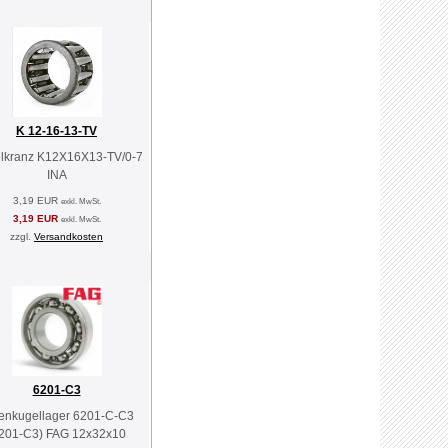
K 12-16-13-TV
lkranz K12X16X13-TV/0-7
INA
3,19 EUR
exkl. MwSt.
3,19 EUR
exkl. MwSt.
zzgl.
Versandkosten
6201-C3
lenkugellager 6201-C-C3
201-C3) FAG 12x32x10