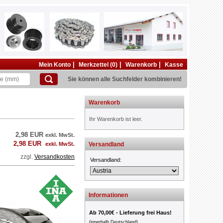
|
|
|
Mein Konto
Merkzettel (0)
Warenkorb
Kasse
Sie können alle Suchfelder kombinieren!
Warenkorb
Ihr Warenkorb ist leer.
2,98 EUR
exkl. MwSt.
2,98 EUR
exkl. MwSt.
Versandland
zzgl.
Versandkosten
Versandland:
Informationen
Ab 70,00€ - Lieferung frei Haus!
(innerhalb Deutschland)