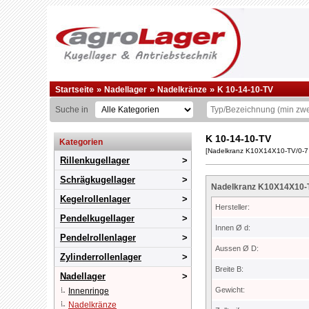
»
»
»
Startseite
Nadellager
Nadelkränze
K 10-14-10-TV
Suche in
K 10-14-10-TV
Kategorien
[Nadelkranz K10X14X10-TV/0-7
Rillenkugellager
Schrägkugellager
Nadelkranz K10X14X10-T
Kegelrollenlager
Hersteller:
Pendelkugellager
Innen Ø d:
Pendelrollenlager
Aussen Ø D:
Zylinderrollenlager
Breite B:
Nadellager
Gewicht:
Innenringe
Nadelkränze