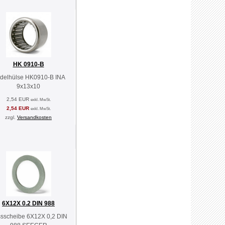
HK 0910-B
delhülse HK0910-B INA
9x13x10
2,54 EUR
exkl. MwSt.
2,54 EUR
exkl. MwSt.
zzgl.
Versandkosten
6X12X 0.2 DIN 988
sscheibe 6X12X 0,2 DIN