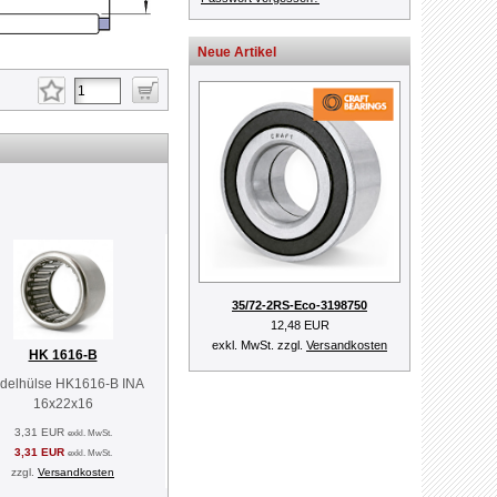
Neue Artikel
35/72-2RS-Eco-3198750
12,48 EUR
exkl. MwSt. zzgl.
Versandkosten
HK 1616-B
delhülse HK1616-B INA
16x22x16
3,31 EUR
exkl. MwSt.
3,31 EUR
exkl. MwSt.
zzgl.
Versandkosten