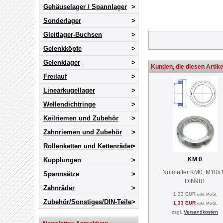
Gehäuselager / Spannlager
Sonderlager
Gleitlager-Buchsen
Gelenkköpfe
Gelenklager
Kunden, die diesen Artike
Freilauf
Linearkugellager
Wellendichtringe
Keilriemen und Zubehör
Zahnriemen und Zubehör
Rollenketten und Kettenräder
KM 0
Kupplungen
Nutmutter KM0, M10x1
Spannsätze
DIN981
Zahnräder
1,33 EUR
exkl. MwSt.
Zubehör/Sonstiges/DIN-Teile
1,33 EUR
exkl. MwSt.
zzgl.
Versandkosten