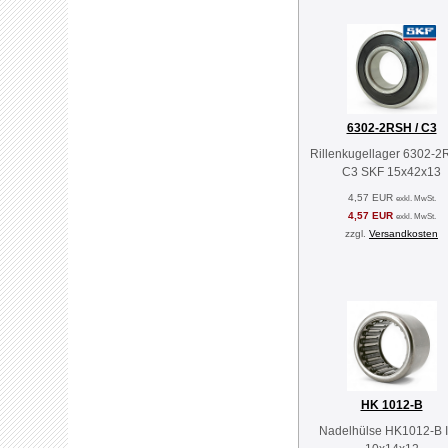
6302-2RSH / C3
Rillenkugellager 6302-2
C3 SKF 15x42x13
4,57 EUR
exkl. MwSt.
4,57 EUR
exkl. MwSt.
zzgl.
Versandkosten
HK 1012-B
Nadelhülse HK1012-B 