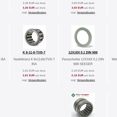
3,36 EUR
3,65 EUR
exkl. MwSt.
exkl. MwSt.
3,36 EUR
3,65 EUR
exkl. MwSt.
exkl. MwSt.
zzgl.
Versandkosten
zzgl.
Versandkosten
K 8-11-8-TV/0-7
12X18X 0.1 DIN 988
5 BA
Nadelkranz K 8x11x8xTV/0-7
Passscheibe 12X18X 0,1 DIN
Wel
INA
988 SEEGER
2,81 EUR
0,18 EUR
exkl. MwSt.
exkl. MwSt.
2,81 EUR
0,18 EUR
exkl. MwSt.
exkl. MwSt.
zzgl.
Versandkosten
zzgl.
Versandkosten