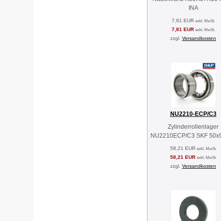
INA
7,81 EUR
exkl. MwSt.
7,81 EUR
exkl. MwSt.
zzgl.
Versandkosten
NU2210-ECP/C3
Zylinderrollenlager
NU2210ECP/C3 SKF 50x
58,21 EUR
exkl. MwSt.
58,21 EUR
exkl. MwSt.
zzgl.
Versandkosten