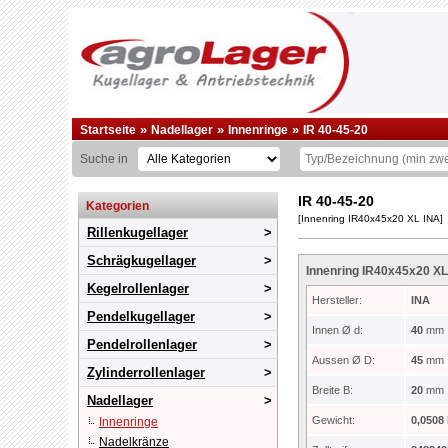
»
»
»
Startseite
Nadellager
Innenringe
IR 40-45-20
Suche in
IR 40-45-20
Kategorien
[Innenring IR40x45x20 XL INA]
Rillenkugellager
Schrägkugellager
Innenring IR40x45x20 XL
Kegelrollenlager
Hersteller:
INA
Pendelkugellager
Innen Ø d:
40
mm
Pendelrollenlager
Aussen Ø D:
45
mm
Zylinderrollenlager
Breite B:
20
mm
Nadellager
Gewicht:
0,0508
Innenringe
Nadelkränze