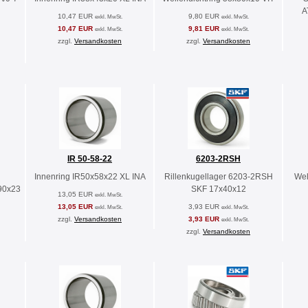
A
10,47 EUR
9,80 EUR
exkl. MwSt.
exkl. MwSt.
10,47 EUR
9,81 EUR
exkl. MwSt.
exkl. MwSt.
zzgl.
Versandkosten
zzgl.
Versandkosten
IR 50-58-22
6203-2RSH
Innenring IR50x58x22 XL INA
Rillenkugellager 6203-2RSH
Wel
90x23
SKF 17x40x12
13,05 EUR
exkl. MwSt.
13,05 EUR
3,93 EUR
exkl. MwSt.
exkl. MwSt.
zzgl.
Versandkosten
3,93 EUR
exkl. MwSt.
zzgl.
Versandkosten