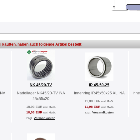
l kauften, haben auch folgende Artikel bestellt:
NK 45/20-TV
IR 45-50-25
INA
Nadellager NK45/20-TV INA
Innenring IR45x50x25 XL INA
Inne
45x55x20
11,08 EUR
exkl. MwSt.
18,93 EUR
11,08 EUR
exkl. MwSt.
exkl. MwSt.
18,93 EUR
zzgl.
Versandkosten
exkl. MwSt.
zzgl.
Versandkosten