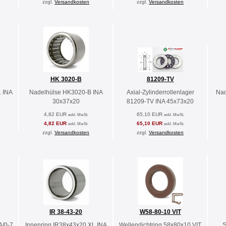
zzgl.
Versandkosten
zzgl.
Versandkosten
HK 3020-B
81209-TV
L INA
Nadelhülse HK3020-B INA
Axial-Zylinderrollenlager
Nad
30x37x20
81209-TV INA 45x73x20
4,82 EUR
65,10 EUR
exkl. MwSt.
exkl. MwSt.
4,82 EUR
65,10 EUR
exkl. MwSt.
exkl. MwSt.
zzgl.
Versandkosten
zzgl.
Versandkosten
IR 38-43-20
W58-80-10 VIT
A/0-7
Innenring IR38x43x20 XL INA
Wellendichtring 58x80x10 VIT
S