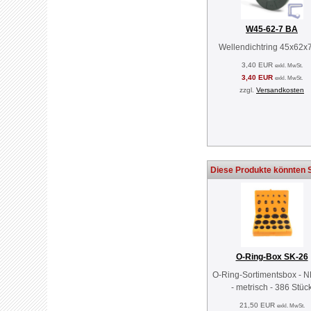
W45-62-7 BA
Wellendichtring 45x62x
3,40 EUR
exkl. MwSt.
3,40 EUR
exkl. MwSt.
zzgl.
Versandkosten
Diese Produkte könnten S
O-Ring-Box SK-26
O-Ring-Sortimentsbox - 
- metrisch - 386 Stüc
21,50 EUR
exkl. MwSt.