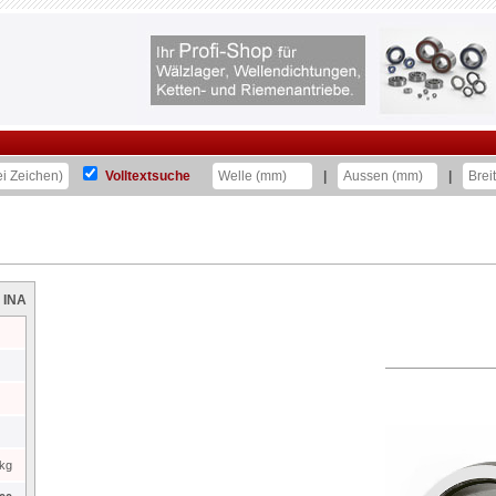
Volltextsuche
|
|
 INA
kg