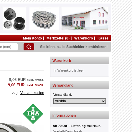
|
|
|
Mein Konto
Merkzettel (0)
Warenkorb
Kasse
Sie können alle Suchfelder kombinieren!
Warenkorb
Ihr Warenkorb ist leer.
9,06 EUR
exkl. MwSt.
9,06 EUR
exkl. MwSt.
Versandland
zzgl.
Versandkosten
Versandland:
Informationen
Ab 70,00€ - Lieferung frei Haus!
(innerhalb Deutschland)