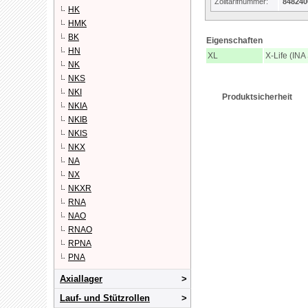
Zolltarifnummer:
848240
HK
HMK
BK
Eigenschaften
HN
XL
X-Life (INA
NK
NKS
NKI
Produktsicherheit
NKIA
NKIB
NKIS
NKX
NA
NX
NKXR
RNA
NAO
RNAO
RPNA
PNA
Axiallager
Lauf- und Stützrollen