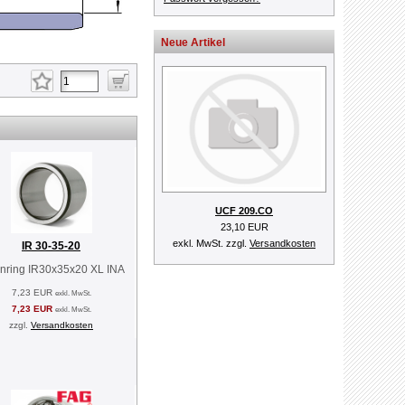
Neue Artikel
UCF 209.CO
23,10 EUR
exkl. MwSt. zzgl.
Versandkosten
IR 30-35-20
nring IR30x35x20 XL INA
7,23 EUR
exkl. MwSt.
7,23 EUR
exkl. MwSt.
zzgl.
Versandkosten