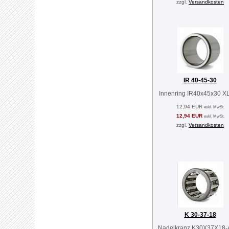
zzgl.
Versandkosten
IR 40-45-30
Innenring IR40x45x30 X
12,94 EUR
exkl. MwSt.
12,94 EUR
exkl. MwSt.
zzgl.
Versandkosten
K 30-37-18
Nadelkranz K30X37X18-