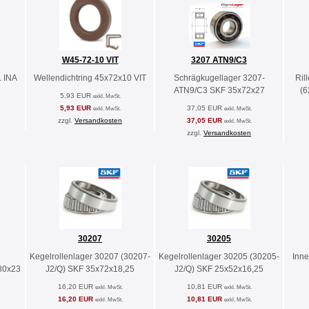
W45-72-10 VIT
3207 ATN9/C3
L INA
Wellendichtring 45x72x10 VIT
Schrägkugellager 3207-
Ril
ATN9/C3 SKF 35x72x27
(6
5,93 EUR
exkl. MwSt.
5,93 EUR
37,05 EUR
exkl. MwSt.
exkl. MwSt.
zzgl.
Versandkosten
37,05 EUR
exkl. MwSt.
zzgl.
Versandkosten
30207
30205
Kegelrollenlager 30207 (30207-
Kegelrollenlager 30205 (30205-
Inne
80x23
J2/Q) SKF 35x72x18,25
J2/Q) SKF 25x52x16,25
16,20 EUR
10,81 EUR
exkl. MwSt.
exkl. MwSt.
16,20 EUR
10,81 EUR
exkl. MwSt.
exkl. MwSt.