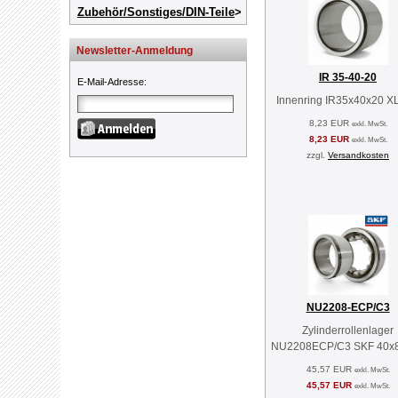
Zubehör/Sonstiges/DIN-Teile
Newsletter-Anmeldung
IR 35-40-20
E-Mail-Adresse
:
Innenring IR35x40x20 X
8,23 EUR
exkl. MwSt.
8,23 EUR
exkl. MwSt.
zzgl.
Versandkosten
NU2208-ECP/C3
Zylinderrollenlager
NU2208ECP/C3 SKF 40x
45,57 EUR
exkl. MwSt.
45,57 EUR
exkl. MwSt.