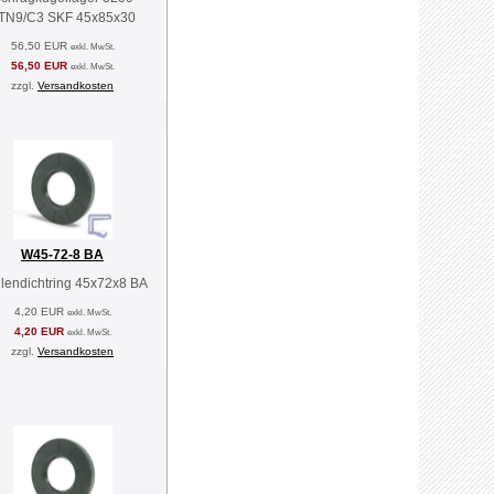
TN9/C3 SKF 45x85x30
56,50 EUR
exkl. MwSt.
56,50 EUR
exkl. MwSt.
zzgl.
Versandkosten
W45-72-8 BA
lendichtring 45x72x8 BA
4,20 EUR
exkl. MwSt.
4,20 EUR
exkl. MwSt.
zzgl.
Versandkosten