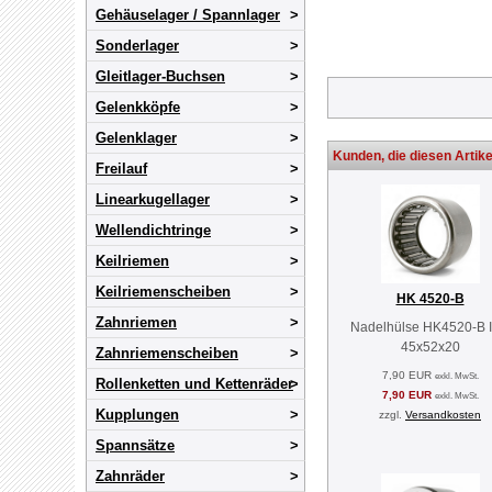
Gehäuselager / Spannlager
Sonderlager
Gleitlager-Buchsen
Gelenkköpfe
Gelenklager
Kunden, die diesen Artike
Freilauf
Linearkugellager
Wellendichtringe
Keilriemen
Keilriemenscheiben
HK 4520-B
Zahnriemen
Nadelhülse HK4520-B 
45x52x20
Zahnriemenscheiben
7,90 EUR
exkl. MwSt.
Rollenketten und Kettenräder
7,90 EUR
exkl. MwSt.
Kupplungen
zzgl.
Versandkosten
Spannsätze
Zahnräder