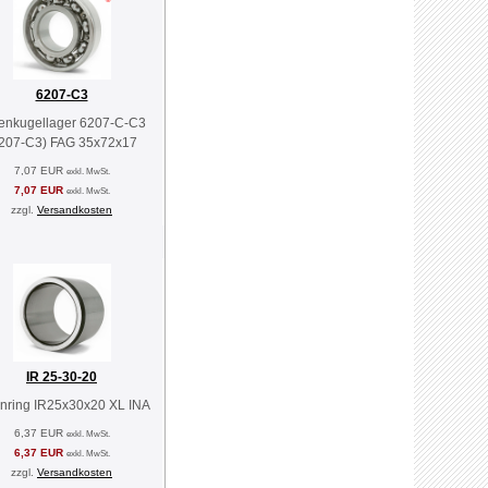
6207-C3
lenkugellager 6207-C-C3
207-C3) FAG 35x72x17
7,07 EUR
exkl. MwSt.
7,07 EUR
exkl. MwSt.
zzgl.
Versandkosten
IR 25-30-20
nring IR25x30x20 XL INA
6,37 EUR
exkl. MwSt.
6,37 EUR
exkl. MwSt.
zzgl.
Versandkosten