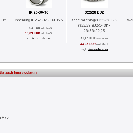
IR 25-30-30
322/28 BJ2
7 BA
Innenring IR25x30x30 XL INA
Kegelrollenlager 322/28 BJ2
Wel
(322/28-BJ2/Q) SKF
10,03 EUR
exkl. MwSt.
28x58x20,25
10,03 EUR
exkl. MwSt.
zzgl.
Versandkosten
44,35 EUR
exkl. MwSt.
44,35 EUR
exkl. MwSt.
zzgl.
Versandkosten
ie auch interessieren:
NBR70
k