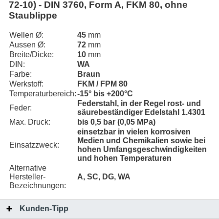
72-10) - DIN 3760, Form A, FKM 80, ohne
Staublippe
Wellen Ø:
45
mm
Aussen Ø:
72
mm
Breite/Dicke:
10
mm
DIN:
WA
Farbe:
Braun
Werkstoff:
FKM / FPM 80
Temperaturbereich:
-15° bis +200°C
Federstahl, in der Regel rost- und
Feder:
säurebeständiger Edelstahl 1.4301
Max. Druck:
bis 0,5 bar (0,05 MPa)
einsetzbar in vielen korrosiven
Medien und Chemikalien sowie bei
Einsatzzweck:
hohen Umfangsgeschwindigkeiten
und hohen Temperaturen
Alternative
Hersteller-
A, SC, DG, WA
Bezeichnungen:
Kunden-Tipp