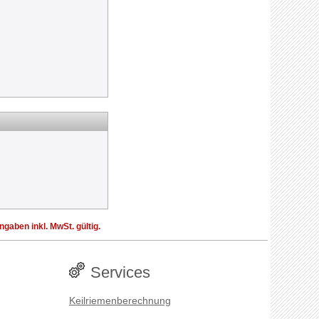
aben inkl. MwSt. gültig.
Services
Keilriemenberechnung