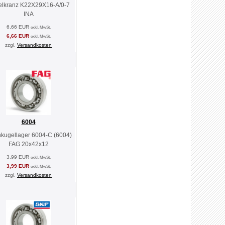
lkranz K22X29X16-A/0-7
INA
6,66 EUR
exkl. MwSt.
6,66 EUR
exkl. MwSt.
zzgl.
Versandkosten
6004
nkugellager 6004-C (6004)
FAG 20x42x12
3,99 EUR
exkl. MwSt.
3,99 EUR
exkl. MwSt.
zzgl.
Versandkosten