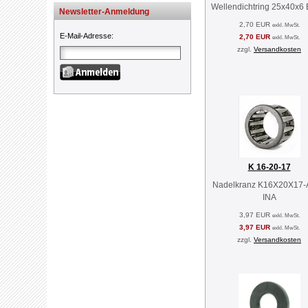
Wellendichtring 25x40x6
Newsletter-Anmeldung
2,70 EUR
exkl. MwSt.
E-Mail-Adresse
:
2,70 EUR
exkl. MwSt.
zzgl.
Versandkosten
K 16-20-17
Nadelkranz K16X20X17-
INA
3,97 EUR
exkl. MwSt.
3,97 EUR
exkl. MwSt.
zzgl.
Versandkosten