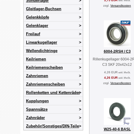
Sonderlager
3,75 EUR
exkl. MwSt.
zzgl.
Versandkosten
Gleitlager-Buchsen
Gelenkköpfe
Gelenklager
Freilauf
Linearkugellager
Wellendichtringe
6004-2RSH / C3
Keilriemen
Rillenkugellager 6004-2
C3 SKF 20x42x12
Keilriemenscheiben
4,26 EUR
exkl. MwSt.
Zahnriemen
4,26 EUR
exkl. MwSt.
zzgl.
Versandkosten
Zahnriemenscheiben
Rollenketten und Kettenräder
Kupplungen
Spannsätze
Zahnräder
Zubehör/Sonstiges/DIN-Teile
W25-40-6 BASL