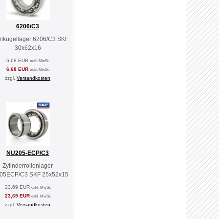
6206/C3
enkugellager 6206/C3 SKF
30x62x16
6,68 EUR
exkl. MwSt.
6,68 EUR
exkl. MwSt.
zzgl.
Versandkosten
NU205-ECP/C3
Zylinderrollenlager
05ECP/C3 SKF 25x52x15
23,69 EUR
exkl. MwSt.
23,69 EUR
exkl. MwSt.
zzgl.
Versandkosten