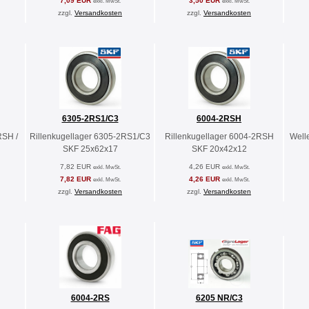
7,09 EUR
3,50 EUR
exkl. MwSt.
exkl. MwSt.
zzgl.
Versandkosten
zzgl.
Versandkosten
6305-2RS1/C3
6004-2RSH
RSH /
Rillenkugellager 6305-2RS1/C3
Rillenkugellager 6004-2RSH
Well
SKF 25x62x17
SKF 20x42x12
7,82 EUR
4,26 EUR
exkl. MwSt.
exkl. MwSt.
7,82 EUR
4,26 EUR
exkl. MwSt.
exkl. MwSt.
zzgl.
Versandkosten
zzgl.
Versandkosten
6004-2RS
6205 NR/C3