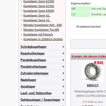
Kugellager Serie 62200
Eigenschaften
Kugellager Serie 62300
NR
Nut und Sp
Kugellager Serie 63000
C3
Erhöhte La
Kugellager Serie 42..
Kugellager Serie 43..
Miniatur Kugellager 604 - 698
Produktsicherheit
Miniatur Kugellager Typ MR
Kugellager mit Flansch
Kugellager in Zoll/Inch-Größen
Schrägkugellager
Kegelrollenlager
Kunden, die diesen Artike
Pendelkugellager
Pendelrollenlager
Zylinderrollenlager
Nadellager
6004-C3
Axiallager
Rillenkugellager 6004-
Lauf- und Stützrollen
(6004-C3) FAG 20x42
Gehäuselager / Spannlager
3,75 EUR
exkl. MwSt.