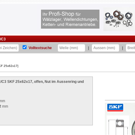
/C3
Volltextsuche
|
|
SKF 25x62x17]
R/C3 SKF 25x62x17, offen, Nut im Aussenring und
mm
2
mm