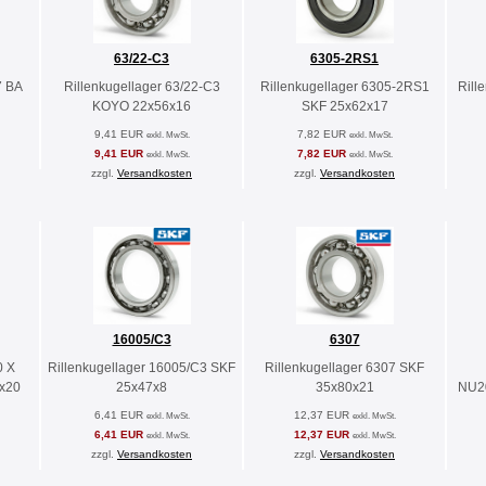
63/22-C3
6305-2RS1
7 BA
Rillenkugellager 63/22-C3
Rillenkugellager 6305-2RS1
Rill
KOYO 22x56x16
SKF 25x62x17
9,41 EUR
7,82 EUR
exkl. MwSt.
exkl. MwSt.
9,41 EUR
7,82 EUR
exkl. MwSt.
exkl. MwSt.
zzgl.
Versandkosten
zzgl.
Versandkosten
16005/C3
6307
0 X
Rillenkugellager 16005/C3 SKF
Rillenkugellager 6307 SKF
x20
25x47x8
35x80x21
NU2
6,41 EUR
12,37 EUR
exkl. MwSt.
exkl. MwSt.
6,41 EUR
12,37 EUR
exkl. MwSt.
exkl. MwSt.
zzgl.
Versandkosten
zzgl.
Versandkosten