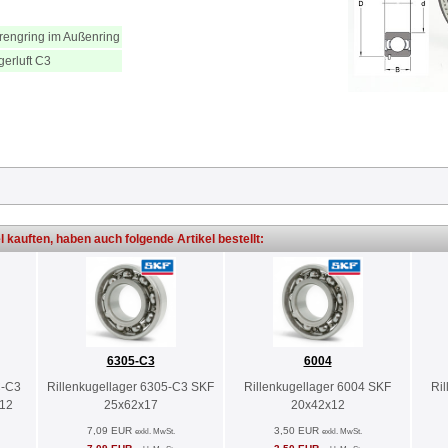
rengring im Außenring
gerluft C3
l kauften, haben auch folgende Artikel bestellt:
6305-C3
6004
C-C3
Rillenkugellager 6305-C3 SKF
Rillenkugellager 6004 SKF
Ri
x12
25x62x17
20x42x12
7,09 EUR
3,50 EUR
exkl. MwSt.
exkl. MwSt.