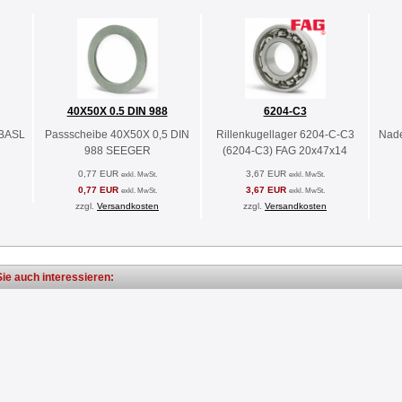
40X50X 0.5 DIN 988
6204-C3
 BASL
Passscheibe 40X50X 0,5 DIN
Rillenkugellager 6204-C-C3
Nade
988 SEEGER
(6204-C3) FAG 20x47x14
0,77 EUR
3,67 EUR
exkl. MwSt.
exkl. MwSt.
0,77 EUR
3,67 EUR
exkl. MwSt.
exkl. MwSt.
zzgl.
Versandkosten
zzgl.
Versandkosten
ie auch interessieren: