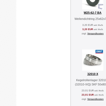
W25-62-7 BA
Wellendichtring 25x62x
3,20 EUR
exkl. MwSt.
3,20 EUR
exkl. MwSt.
zzgl.
Versandkosten
32010 X
Kegelrollenlager 3201
(32010-X/Q) SKF 50x80
23,01 EUR
exkl. MwSt.
23,01 EUR
exkl. MwSt.
zzgl.
Versandkosten