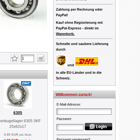
Zahlung per Rechnung oder
PayPal!
Kauf ohne Registrierung mit
PayPal-Express -
direkt im
Warenkorb.
Schnelle und saubere Lieferung
durch
und
in alle EU-Länder und in die
Schweiz.
Willkommen zurück!
E-Mail-Adresse
:
6305
Passwort
:
llenkugellager 6305 SKF
25x62x17
6,85 EUR
exkl. MwSt.
Passwort vergessen?