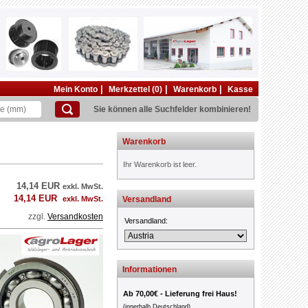
|
|
|
Mein Konto
Merkzettel (0)
Warenkorb
Kasse
Sie können alle Suchfelder kombinieren!
Warenkorb
Ihr Warenkorb ist leer.
14,14 EUR
exkl. MwSt.
14,14 EUR
exkl. MwSt.
Versandland
zzgl.
Versandkosten
Versandland:
Informationen
Ab 70,00€ - Lieferung frei Haus!
(innerhalb Deutschland)