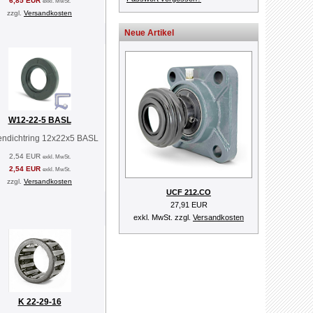
6,85 EUR
exkl. MwSt.
zzgl.
Versandkosten
Neue Artikel
W12-22-5 BASL
endichtring 12x22x5 BASL
2,54 EUR
exkl. MwSt.
2,54 EUR
exkl. MwSt.
zzgl.
Versandkosten
UCF 212.CO
27,91 EUR
exkl. MwSt. zzgl.
Versandkosten
K 22-29-16