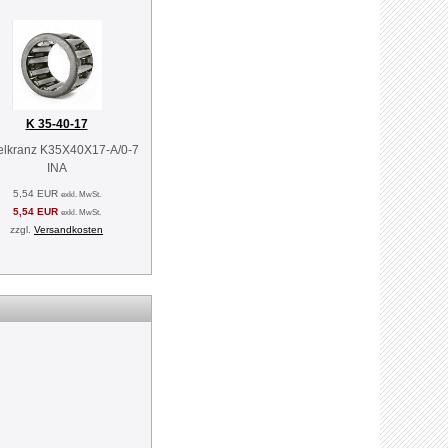
K 35-40-17
lkranz K35X40X17-A/0-7
INA
5,54 EUR
exkl. MwSt.
5,54 EUR
exkl. MwSt.
zzgl.
Versandkosten