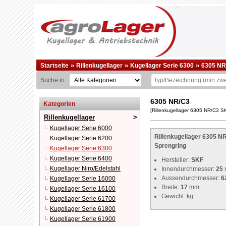
»
»
»
Startseite
Rillenkugellager
Kugellager Serie 6300
6305 NR
Suche in
6305 NR/C3
Kategorien
[Rillenkugellager 6305 NR/C3 
Rillenkugellager
Kugellager Serie 6000
Rillenkugellager 6305 N
Kugellager Serie 6200
Sprengring
Kugellager Serie 6300
Kugellager Serie 6400
Hersteller:
SKF
Kugellager Niro/Edelstahl
Innendurchmesser:
25
Aussendurchmesser:
6
Kugellager Serie 16000
Breite:
17
mm
Kugellager Serie 16100
Gewicht:
kg
Kugellager Serie 61700
Kugellager Serie 61800
Kugellager Serie 61900