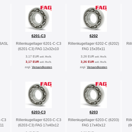
6201-C3
6202
 BASL
Rillenkugellager 6201-C-C3
Rillenkugellager 6202-C (6202)
Ril
(6201-C3) FAG 12x32x10
FAG 15x35x11
3,17 EUR
3,26 EUR
exkl. MwSt.
exkl. MwSt.
3,17 EUR
3,26 EUR
exkl. MwSt.
exkl. MwSt.
zzgl.
Versandkosten
zzgl.
Versandkosten
6203-C3
6203
C-C3
Rillenkugellager 6203-C-C3
Rillenkugellager 6203-C (6203)
Ril
11
(6203-C3) FAG 17x40x12
FAG 17x40x12
(6