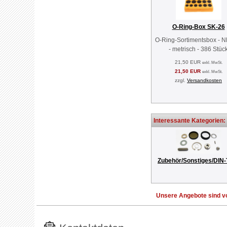
O-Ring-Box SK-26
O-Ring-Sortimentsbox - 
- metrisch - 386 Stüc
21,50 EUR
exkl. MwSt.
21,50 EUR
exkl. MwSt.
zzgl.
Versandkosten
Interessante Kategorien:
Zubehör/Sonstiges/DIN-
Unsere Angebote sind vo