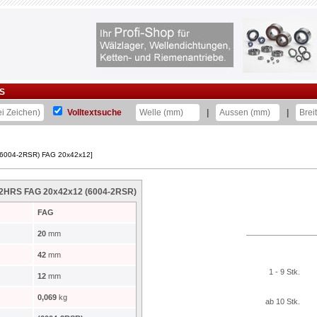
S
Volltextsuche
|
|
 (6004-2RSR) FAG 20x42x12]
C-2HRS FAG 20x42x12 (6004-2RSR)
FAG
20
mm
42
mm
1 - 9 Stk.
12
mm
0,069
kg
ab 10 Stk.