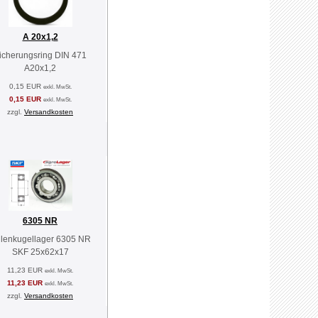
A 20x1,2
icherungsring DIN 471
A20x1,2
0,15 EUR
exkl. MwSt.
0,15 EUR
exkl. MwSt.
zzgl.
Versandkosten
6305 NR
llenkugellager 6305 NR
SKF 25x62x17
11,23 EUR
exkl. MwSt.
11,23 EUR
exkl. MwSt.
zzgl.
Versandkosten