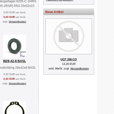
enkugellager 6205-C-2HRS
05-2RSR) FAG 25x52x15
Neue Artikel
3,60 EUR
exkl. MwSt.
3,60 EUR
exkl. MwSt.
zzgl.
Versandkosten
UCF 206.CO
W28-42-8 BASL
13,20 EUR
endichtring 28x42x8 BASL
exkl. MwSt. zzgl.
Versandkosten
3,32 EUR
exkl. MwSt.
3,32 EUR
exkl. MwSt.
zzgl.
Versandkosten