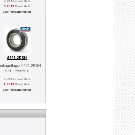
3,75 EUR
exkl. MwSt.
3,75 EUR
exkl. MwSt.
zzgl.
Versandkosten
6201-2RSH
lenkugellager 6201-2RSH
SKF 12x32x10
2,85 EUR
exkl. MwSt.
2,85 EUR
exkl. MwSt.
zzgl.
Versandkosten