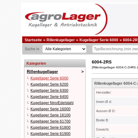
»
»
»
Startseite
Rillenkugellager
Kugellager Serie 6000
6004-2R
Suche in
6004-2RS
Kategorien
[Rillenkugellager 6004-C-2HRS
Rillenkugellager
Kugellager Serie 6000
Rillenkugellager 6004-
Kugellager Serie 6200
Kugellager Serie 6300
Hersteller:
Kugellager Serie 6400
Innen Ø d:
Kugellager Niro/Edelstahl
Kugellager Serie 16000
Aussen Ø D:
Kugellager Serie 16100
Breite B:
Kugellager Serie 61700
Kugellager Serie 61800
Gewicht:
Kugellager Serie 61900