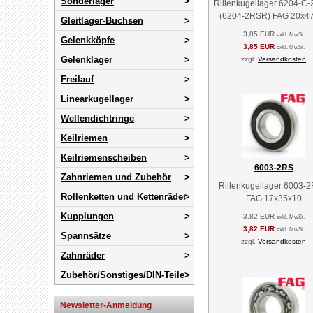
Sonderlager
Rillenkugellager 6204-C
(6204-2RSR) FAG 20x4
Gleitlager-Buchsen
3,85 EUR
exkl. MwSt.
Gelenkköpfe
3,85 EUR
exkl. MwSt.
Gelenklager
zzgl.
Versandkosten
Freilauf
Linearkugellager
Wellendichtringe
Keilriemen
Keilriemenscheiben
6003-2RS
Zahnriemen und Zubehör
Rillenkugellager 6003-
Rollenketten und Kettenräder
FAG 17x35x10
Kupplungen
3,82 EUR
exkl. MwSt.
3,82 EUR
exkl. MwSt.
Spannsätze
zzgl.
Versandkosten
Zahnräder
Zubehör/Sonstiges/DIN-Teile
Newsletter-Anmeldung