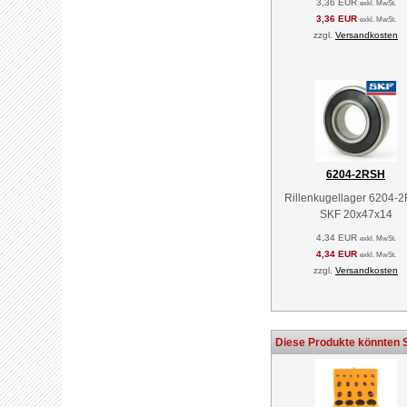
3,36 EUR
exkl. MwSt.
3,36 EUR
exkl. MwSt.
zzgl.
Versandkosten
6204-2RSH
Rillenkugellager 6204-
SKF 20x47x14
4,34 EUR
exkl. MwSt.
4,34 EUR
exkl. MwSt.
zzgl.
Versandkosten
Diese Produkte könnten S