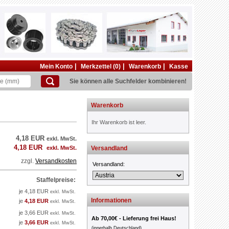
|
|
|
Mein Konto
Merkzettel (0)
Warenkorb
Kasse
Sie können alle Suchfelder kombinieren!
Warenkorb
Ihr Warenkorb ist leer.
4,18 EUR
exkl. MwSt.
4,18 EUR
exkl. MwSt.
Versandland
zzgl.
Versandkosten
Versandland:
Staffelpreise:
je 4,18 EUR
exkl. MwSt.
Informationen
je
4,18 EUR
exkl. MwSt.
je 3,66 EUR
exkl. MwSt.
Ab 70,00€ - Lieferung frei Haus!
je
3,66 EUR
exkl. MwSt.
(innerhalb Deutschland)