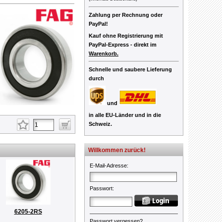
Zahlung per Rechnung oder
PayPal!
Kauf ohne Registrierung mit
PayPal-Express -
direkt im
Warenkorb.
Schnelle und saubere Lieferung
durch
und
in alle EU-Länder und in die
Schweiz.
Willkommen zurück!
E-Mail-Adresse
:
Passwort
:
6205-2RS
Passwort vergessen?