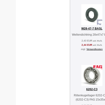
W28-47-7 BASL
Wellendichtring 28x47x7
2,43 EUR
exkl. MwSt.
2,44 EUR
exkl. MwSt.
zzgl.
Versandkosten
6202-C3
Rillenkugellager 6202-
(6202-C3) FAG 15x35x