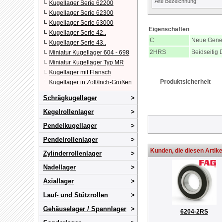
Alte Bezeichnung:
Kugellager Serie 62200
Kugellager Serie 62300
Kugellager Serie 63000
Eigenschaften
Kugellager Serie 42..
C
Neue Gene
Kugellager Serie 43..
2HRS
Beidseitig 
Miniatur Kugellager 604 - 698
Miniatur Kugellager Typ MR
Kugellager mit Flansch
Produktsicherheit
Kugellager in Zoll/Inch-Größen
Schrägkugellager
Kegelrollenlager
Pendelkugellager
Pendelrollenlager
Kunden, die diesen Artike
Zylinderrollenlager
Nadellager
Axiallager
Lauf- und Stützrollen
Gehäuselager / Spannlager
6204-2RS