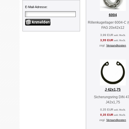
E-Mail-Adresse
:
6004
Rillenkugellager 6004-C 
FAG 20x42x12
3,99 EUR
exkl. MwSt.
3,99 EUR
exkl. MwSt.
zzgl.
Versandkosten
J 42x1,75
Sicherungsring DIN 4
J42x1,75
0,35 EUR
exkl. MwSt.
0,35 EUR
exkl. MwSt.
zzgl.
Versandkosten