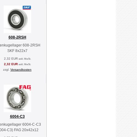
608-2RSH
lenkugellager 608-2RSH
SKF 8x22x7
2,32 EUR
exkl. MwSt.
2,32 EUR
exkl. MwSt.
zzgl.
Versandkosten
6004-C3
lenkugellager 6004-C-C3
004-C3) FAG 20x42x12