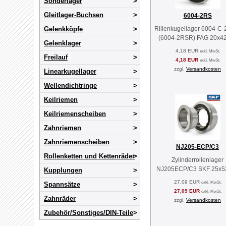
Sonderlager
Gleitlager-Buchsen
6004-2RS
Rillenkugellager 6004-C
Gelenkköpfe
(6004-2RSR) FAG 20x4
Gelenklager
4,18 EUR
exkl. MwSt.
Freilauf
4,18 EUR
exkl. MwSt.
zzgl.
Versandkosten
Linearkugellager
Wellendichtringe
Keilriemen
Keilriemenscheiben
Zahnriemen
Zahnriemenscheiben
NJ205-ECP/C3
Rollenketten und Kettenräder
Zylinderrollenlager
NJ205ECP/C3 SKF 25x5
Kupplungen
27,09 EUR
exkl. MwSt.
Spannsätze
27,09 EUR
exkl. MwSt.
Zahnräder
zzgl.
Versandkosten
Zubehör/Sonstiges/DIN-Teile