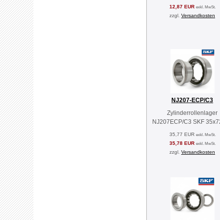
12,87 EUR
exkl. MwSt.
zzgl.
Versandkosten
NJ207-ECP/C3
Zylinderrollenlager
NJ207ECP/C3 SKF 35x7
35,77 EUR
exkl. MwSt.
35,78 EUR
exkl. MwSt.
zzgl.
Versandkosten