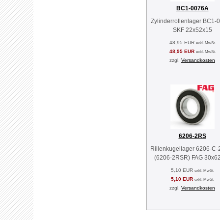
BC1-0076A
Zylinderrollenlager BC1-
SKF 22x52x15
48,95 EUR
exkl. MwSt.
48,95 EUR
exkl. MwSt.
zzgl.
Versandkosten
6206-2RS
Rillenkugellager 6206-C
(6206-2RSR) FAG 30x6
5,10 EUR
exkl. MwSt.
5,10 EUR
exkl. MwSt.
zzgl.
Versandkosten