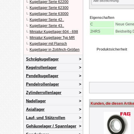
Alte Bezeichnung:
Kugellager Serie 62200
Kugellager Serie 62300
Kugellager Serie 63000
Eigenschaften
Kugellager Serie 42..
C
Neue Gene
Kugellager Serie 43..
2HRS
Beidseitig 
Miniatur Kugellager 604 - 698
Miniatur Kugellager Typ MR
Kugellager mit Flansch
Produktsicherheit
Kugellager in Zoll/Inch-Größen
Schrägkugellager
Kegelrollenlager
Pendelkugellager
Pendelrollenlager
Zylinderrollenlager
Nadellager
Kunden, die diesen Artike
Axiallager
Lauf- und Stützrollen
Gehäuselager / Spannlager