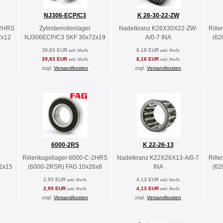
NJ306-ECP/C3
K 26-30-22-ZW
-2HRS
Zylinderrollenlager
Nadelkranz K26X30X22-ZW-
Rill
2x12
NJ306ECP/C3 SKF 30x72x19
A/0-7 INA
(62
39,83 EUR
8,18 EUR
exkl. MwSt.
exkl. MwSt.
39,83 EUR
8,18 EUR
exkl. MwSt.
exkl. MwSt.
zzgl.
Versandkosten
zzgl.
Versandkosten
6000-2RS
K 22-26-13
Rillenkugellager 6000-C-2HRS
Nadelkranz K22X26X13-A/0-7
Rill
2x15
(6000-2RSR) FAG 10x26x8
INA
(62
2,95 EUR
4,13 EUR
exkl. MwSt.
exkl. MwSt.
2,95 EUR
4,13 EUR
exkl. MwSt.
exkl. MwSt.
zzgl.
Versandkosten
zzgl.
Versandkosten