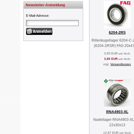
Newsletter-Anmeldung
E-Mail-Adresse
:
6204-2RS
Rillenkugellager 6204-C
(6204-2RSR) FAG 20x4
3,85 EUR
exkl. MwSt.
3,85 EUR
exkl. MwSt.
zzgl.
Versandkosten
RNA4903-XL
Nadellager RNA4903-XL
22x30x13
12,87 EUR
exkl. MwSt.