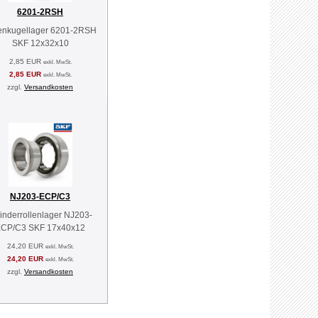
6201-2RSH
lenkugellager 6201-2RSH
SKF 12x32x10
2,85 EUR
exkl. MwSt.
2,85 EUR
exkl. MwSt.
zzgl.
Versandkosten
NJ203-ECP/C3
linderrollenlager NJ203-
CP/C3 SKF 17x40x12
24,20 EUR
exkl. MwSt.
24,20 EUR
exkl. MwSt.
zzgl.
Versandkosten