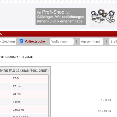
S
Volltextsuche
|
|
 (6001-2RSR) FAG 12x28x8]
C-2HRS FAG 12x28x8 (6001-2RSR)
FAG
12
mm
28
mm
1 - 9 Stk.
8
mm
0,023
kg
10 - 49 Stk.