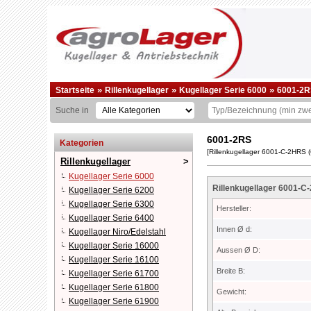
»
»
»
Startseite
Rillenkugellager
Kugellager Serie 6000
6001-2R
Suche in
6001-2RS
Kategorien
[Rillenkugellager 6001-C-2HRS
Rillenkugellager
Kugellager Serie 6000
Rillenkugellager 6001-
Kugellager Serie 6200
Kugellager Serie 6300
Hersteller:
Kugellager Serie 6400
Innen Ø d:
Kugellager Niro/Edelstahl
Kugellager Serie 16000
Aussen Ø D:
Kugellager Serie 16100
Breite B:
Kugellager Serie 61700
Kugellager Serie 61800
Gewicht:
Kugellager Serie 61900