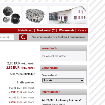
|
|
|
Mein Konto
Merkzettel (0)
Warenkorb
Kasse
Sie können alle Suchfelder kombinieren!
Warenkorb
Ihr Warenkorb ist leer.
2,85 EUR
exkl. MwSt.
2,85 EUR
exkl. MwSt.
Versandland
zzgl.
Versandkosten
Versandland:
Staffelpreise:
je 2,85 EUR
exkl. MwSt.
Informationen
je
2,85 EUR
exkl. MwSt.
je 2,65 EUR
exkl. MwSt.
Ab 70,00€ - Lieferung frei Haus!
je
2,65 EUR
exkl. MwSt.
(innerhalb Deutschland)