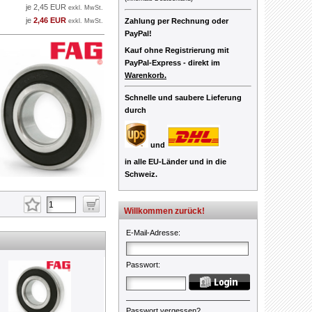
je 2,45 EUR
exkl. MwSt.
je
2,46 EUR
Zahlung per Rechnung oder
exkl. MwSt.
PayPal!
Kauf ohne Registrierung mit
PayPal-Express -
direkt im
Warenkorb.
Schnelle und saubere Lieferung
durch
und
in alle EU-Länder und in die
Schweiz.
Willkommen zurück!
E-Mail-Adresse
:
Passwort
:
Passwort vergessen?