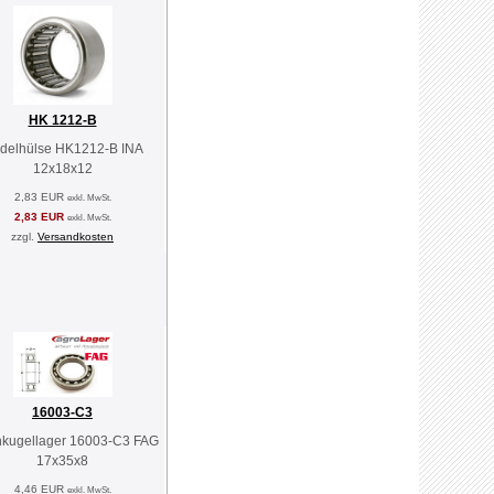
HK 1212-B
delhülse HK1212-B INA
12x18x12
2,83 EUR
exkl. MwSt.
2,83 EUR
exkl. MwSt.
zzgl.
Versandkosten
16003-C3
nkugellager 16003-C3 FAG
17x35x8
4,46 EUR
exkl. MwSt.