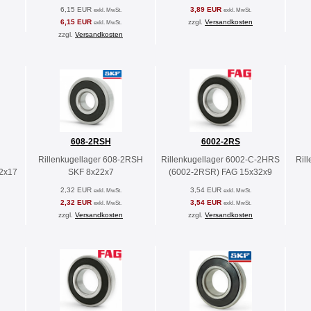
6,15 EUR
3,89 EUR
exkl. MwSt.
exkl. MwSt.
6,15 EUR
zzgl.
Versandkosten
exkl. MwSt.
zzgl.
Versandkosten
608-2RSH
6002-2RS
Rillenkugellager 608-2RSH
Rillenkugellager 6002-C-2HRS
Ril
2x17
SKF 8x22x7
(6002-2RSR) FAG 15x32x9
2,32 EUR
3,54 EUR
exkl. MwSt.
exkl. MwSt.
2,32 EUR
3,54 EUR
exkl. MwSt.
exkl. MwSt.
zzgl.
Versandkosten
zzgl.
Versandkosten