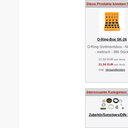
Diese Produkte könnten S
O-Ring-Box SK-26
O-Ring-Sortimentsbox - 
- metrisch - 386 Stüc
21,50 EUR
exkl. MwSt.
21,50 EUR
exkl. MwSt.
zzgl.
Versandkosten
Interessante Kategorien:
Zubehör/Sonstiges/DIN-