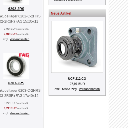
6202-2RS
Neue Artikel
enkugellager 6202-C-2HRS
02-2RSR) FAG 15x35x11
2,90 EUR
exkl. MwSt.
2,90 EUR
exkl. MwSt.
zzgl.
Versandkosten
UCF 212.CO
6203-2RS
27,91 EUR
exkl. MwSt. zzgl.
Versandkosten
enkugellager 6203-C-2HRS
03-2RSR) FAG 17x40x12
3,22 EUR
exkl. MwSt.
3,22 EUR
exkl. MwSt.
zzgl.
Versandkosten