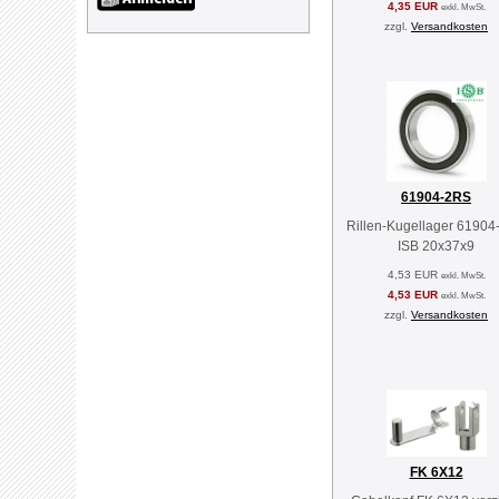
4,35 EUR
exkl. MwSt.
zzgl.
Versandkosten
61904-2RS
Rillen-Kugellager 6190
ISB 20x37x9
4,53 EUR
exkl. MwSt.
4,53 EUR
exkl. MwSt.
zzgl.
Versandkosten
FK 6X12