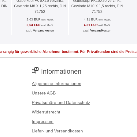
nkt,
Gabelkopf FK 8X16 verzinkt,
Gabelkopf FK10X20 verzinkt,
, DIN
Gewinde M8 X 1,25 rechts, DIN
Gewinde M10 X 1,5 rechts, DIN
71752
71752
2,63 EUR
4,31 EUR
exkl. MwSt.
exkl. MwSt.
2,63 EUR
4,31 EUR
exkl. MwSt.
exkl. MwSt.
zzgl.
Versandkosten
zzgl.
Versandkosten
rrangig für gewerbliche Abnehmer bestimmt. Für Privatkunden sind die Preisang
Informationen
Allgemeine Informationen
Unsere AGB
Privatsphäre und Datenschutz
Widerrufsrecht
Impressum
Liefer- und Versandkosten