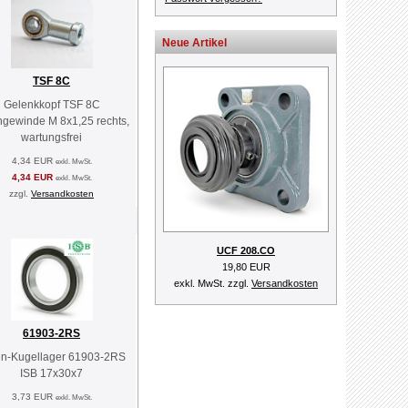
Neue Artikel
TSF 8C
Gelenkkopf TSF 8C
ngewinde M 8x1,25 rechts,
wartungsfrei
4,34 EUR
exkl. MwSt.
4,34 EUR
exkl. MwSt.
zzgl.
Versandkosten
UCF 208.CO
19,80 EUR
exkl. MwSt. zzgl.
Versandkosten
61903-2RS
en-Kugellager 61903-2RS
ISB 17x30x7
3,73 EUR
exkl. MwSt.