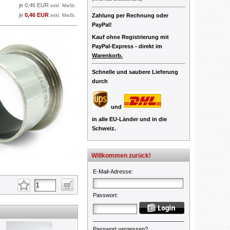
je 0,46 EUR
exkl. MwSt.
je
0,46 EUR
Zahlung per Rechnung oder
exkl. MwSt.
PayPal!
Kauf ohne Registrierung mit
PayPal-Express -
direkt im
Warenkorb.
Schnelle und saubere Lieferung
durch
und
in alle EU-Länder und in die
Schweiz.
Willkommen zurück!
E-Mail-Adresse
:
Passwort
:
Passwort vergessen?