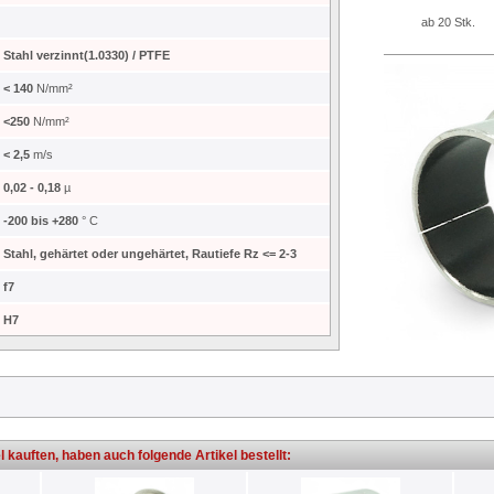
ab 20 Stk.
Stahl verzinnt(1.0330) / PTFE
< 140
N/mm²
<250
N/mm²
< 2,5
m/s
0,02 - 0,18
µ
-200 bis +280
° C
Stahl, gehärtet oder ungehärtet, Rautiefe Rz <= 2-3
f7
H7
l kauften, haben auch folgende Artikel bestellt: