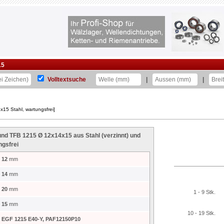
15
Volltextsuche
|
|
5 Stahl, wartungsfrei]
und TFB 1215 Ø 12x14x15 aus Stahl (verzinnt) und
ngsfrei
12
mm
14
mm
20
mm
1 - 9 Stk.
15
mm
10 - 19 Stk.
EGF 1215 E40-Y, PAF12150P10