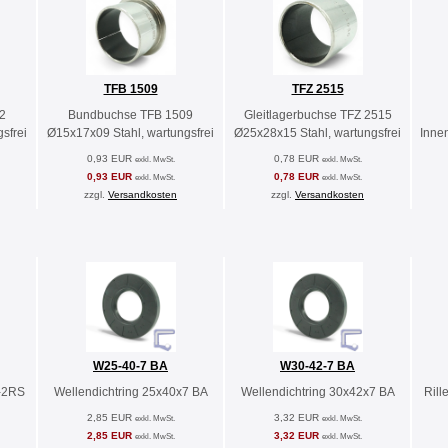
TFB 1509
TFZ 2515
2
Bundbuchse TFB 1509
Gleitlagerbuchse TFZ 2515
sfrei
Ø15x17x09 Stahl, wartungsfrei
Ø25x28x15 Stahl, wartungsfrei
Inne
0,93 EUR
0,78 EUR
exkl. MwSt.
exkl. MwSt.
0,93 EUR
0,78 EUR
exkl. MwSt.
exkl. MwSt.
zzgl.
Versandkosten
zzgl.
Versandkosten
W25-40-7 BA
W30-42-7 BA
4-2RS
Wellendichtring 25x40x7 BA
Wellendichtring 30x42x7 BA
Rill
2,85 EUR
3,32 EUR
exkl. MwSt.
exkl. MwSt.
2,85 EUR
3,32 EUR
exkl. MwSt.
exkl. MwSt.