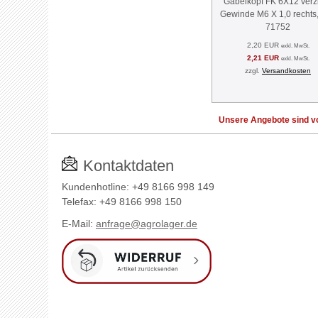
Gabelkopf FK 6X12 verzi
Gewinde M6 X 1,0 rechts
71752
2,20 EUR
exkl. MwSt.
2,21 EUR
exkl. MwSt.
zzgl.
Versandkosten
Unsere Angebote sind vo
Kontaktdaten
Kundenhotline: +49 8166 998 149
Telefax: +49 8166 998 150
E-Mail:
anfrage@agrolager.de