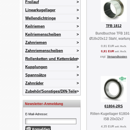
Freilauf
Linearkugellager
Wellendichtringe
TFB 1812
Keilriemen
Bundbuchse TFB 181
Keilriemenscheiben
Ø18x20x12 Stahl, wartung
Zahnriemen
0,81 EUR
exkl. MwSt.
Zahnriemenscheiben
0,81 EUR
exkl. MwSt.
zzgl.
Versandkosten
Rollenketten und Kettenräder
Kupplungen
Spannsätze
Zahnräder
Zubehör/Sonstiges/DIN-Teile
Newsletter-Anmeldung
61804-2RS
Rillen-Kugellager 6180
E-Mail-Adresse
:
ISB 20x32x7
4,35 EUR
exkl. MwSt.