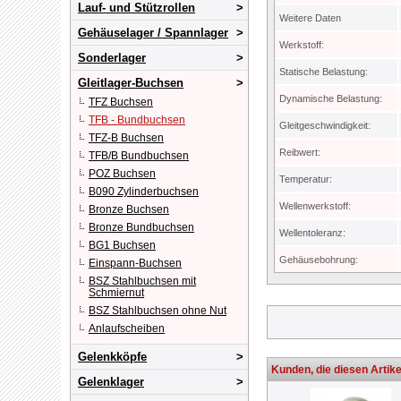
Lauf- und Stützrollen
Weitere Daten
Gehäuselager / Spannlager
Werkstoff:
Sonderlager
Statische Belastung:
Gleitlager-Buchsen
Dynamische Belastung:
TFZ Buchsen
TFB - Bundbuchsen
Gleitgeschwindigkeit:
TFZ-B Buchsen
Reibwert:
TFB/B Bundbuchsen
POZ Buchsen
Temperatur:
B090 Zylinderbuchsen
Wellenwerkstoff:
Bronze Buchsen
Bronze Bundbuchsen
Wellentoleranz:
BG1 Buchsen
Gehäusebohrung:
Einspann-Buchsen
BSZ Stahlbuchsen mit
Schmiernut
BSZ Stahlbuchsen ohne Nut
Anlaufscheiben
Gelenkköpfe
Kunden, die diesen Artike
Gelenklager