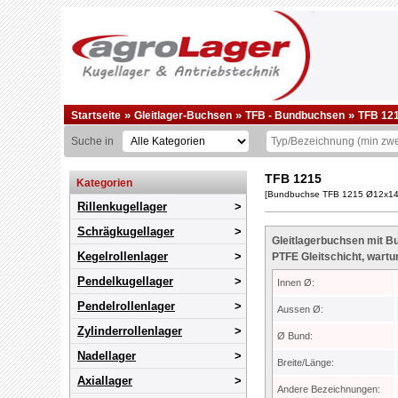
»
»
»
Startseite
Gleitlager-Buchsen
TFB - Bundbuchsen
TFB 12
Suche in
TFB 1215
Kategorien
[Bundbuchse TFB 1215 Ø12x14x1
Rillenkugellager
Schrägkugellager
Gleitlagerbuchsen mit B
Kegelrollenlager
PTFE Gleitschicht, wartu
Pendelkugellager
Innen Ø:
Pendelrollenlager
Aussen Ø:
Zylinderrollenlager
Ø Bund:
Nadellager
Breite/Länge:
Axiallager
Andere Bezeichnungen: