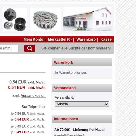
|
|
|
Mein Konto
Merkzettel (0)
Warenkorb
Kasse
Sie können alle Suchfelder kombinieren!
Warenkorb
Ihr Warenkorb ist leer.
0,54 EUR
exkl. MwSt.
0,54 EUR
exkl. MwSt.
Versandland
zzgl.
Versandkosten
Versandland:
Staffelpreise:
je 0,54 EUR
exkl. MwSt.
Informationen
je
0,54 EUR
exkl. MwSt.
je 0,49 EUR
exkl. MwSt.
Ab 70,00€ - Lieferung frei Haus!
je
0,49 EUR
exkl. MwSt.
(innerhalb Deutschland)