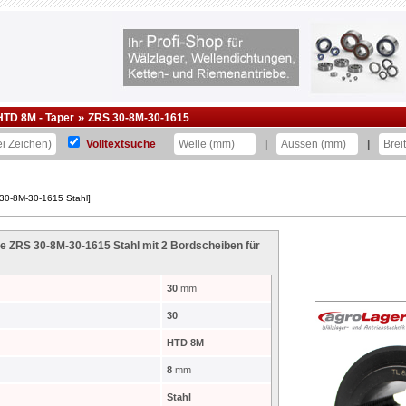
»
HTD 8M - Taper
ZRS 30-8M-30-1615
Volltextsuche
|
|
30-8M-30-1615 Stahl]
 ZRS 30-8M-30-1615 Stahl mit 2 Bordscheiben für
30
mm
30
HTD 8M
8
mm
Stahl