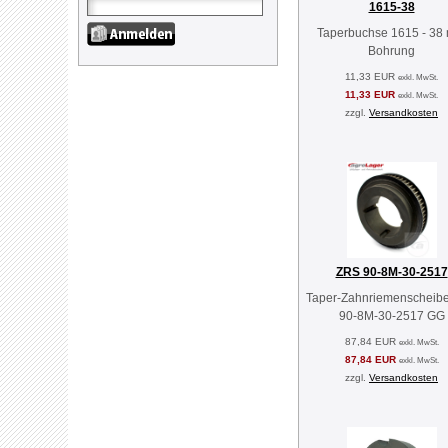
1615-38
Taperbuchse 1615 - 38
Bohrung
11,33 EUR
exkl. MwSt.
11,33 EUR
exkl. MwSt.
zzgl.
Versandkosten
ZRS 90-8M-30-2517
Taper-Zahnriemenscheib
90-8M-30-2517 GG
87,84 EUR
exkl. MwSt.
87,84 EUR
exkl. MwSt.
zzgl.
Versandkosten