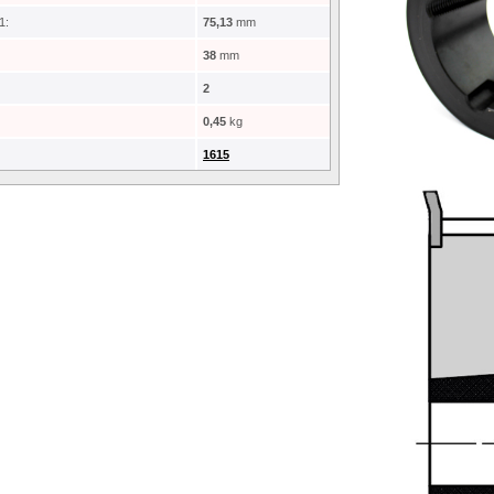
1:
75,13
mm
38
mm
2
0,45
kg
1615