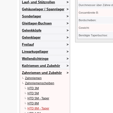
Lauf- und Stützrollen
Durchmesser über Zähne d
Gehäuselager / Spannlager
Gesamtbreite B:
Sonderlager
Bordscheiben:
Gleitlager-Buchsen
Gewicht:
Gelenkköpfe
Benötigte Taperbuchse:
Gelenklager
Freilauf
Linearkugellager
Wellendichtringe
Keilriemen und Zubehör
Zahnriemen und Zubehör
Zahnriemen
Zahnriemenscheiben
HTD 3M
HTD 5M
HTD 5M - Taper
HTD 8M
HTD 8M - Taper