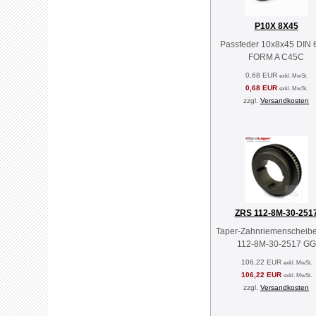
P10X 8X45
Passfeder 10x8x45 DIN 
FORM A C45C
0,68 EUR
exkl. MwSt.
0,68 EUR
exkl. MwSt.
zzgl.
Versandkosten
ZRS 112-8M-30-251
Taper-Zahnriemenscheib
112-8M-30-2517 GG
106,22 EUR
exkl. MwSt.
106,22 EUR
exkl. MwSt.
zzgl.
Versandkosten