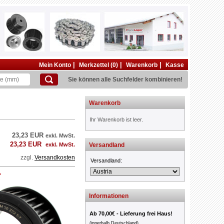
|
|
|
Mein Konto
Merkzettel (0)
Warenkorb
Kasse
Sie können alle Suchfelder kombinieren!
Warenkorb
Ihr Warenkorb ist leer.
23,23 EUR
exkl. MwSt.
23,23 EUR
exkl. MwSt.
Versandland
zzgl.
Versandkosten
Versandland:
Informationen
Ab 70,00€ - Lieferung frei Haus!
(innerhalb Deutschland)