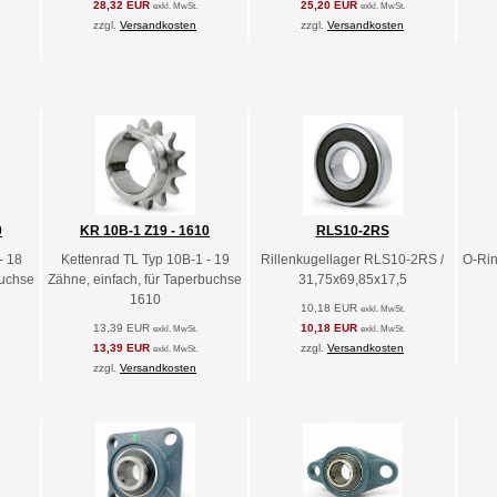
28,32 EUR
25,20 EUR
exkl. MwSt.
exkl. MwSt.
zzgl.
Versandkosten
zzgl.
Versandkosten
0
KR 10B-1 Z19 - 1610
RLS10-2RS
- 18
Kettenrad TL Typ 10B-1 - 19
Rillenkugellager RLS10-2RS /
O-Rin
buchse
Zähne, einfach, für Taperbuchse
31,75x69,85x17,5
1610
10,18 EUR
exkl. MwSt.
13,39 EUR
10,18 EUR
exkl. MwSt.
exkl. MwSt.
13,39 EUR
zzgl.
Versandkosten
exkl. MwSt.
zzgl.
Versandkosten