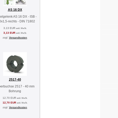
AS 16 DX
elgelenk AS 16 DX - ISB -
x1,5-rechts - DIN 71802
3,13 EUR
exkl. MwSt.
3,13 EUR
exkl. MwSt.
zzgl.
Versandkosten
2517-40
perbuchse 2517 - 40 mm
Bohrung
12,70 EUR
exkl. MwSt.
12,70 EUR
exkl. MwSt.
zzgl.
Versandkosten