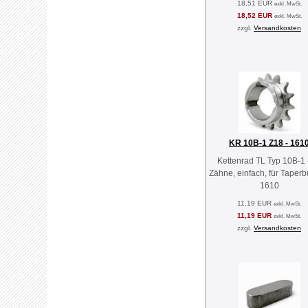
18,51 EUR
exkl. MwSt.
18,52 EUR
exkl. MwSt.
zzgl.
Versandkosten
KR 10B-1 Z18 - 161
Kettenrad TL Typ 10B-1 
Zähne, einfach, für Taper
1610
11,19 EUR
exkl. MwSt.
11,19 EUR
exkl. MwSt.
zzgl.
Versandkosten