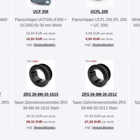
UCF 306
UCFL 206
6885
Flanschlager UCF306 (F306 +
Flanschlager UCFL 206 (FL 206
Wink
UC306) für 30 mm Welle
+ UC 206)
M10
16,83 EUR
6,89 EUR
exkl. MwSt.
exkl. MwSt.
16,83 EUR
6,89 EUR
exkl. MwSt.
exkl. MwSt.
zzgl.
Versandkosten
zzgl.
Versandkosten
7
ZRS 38-8M-30-1615
ZRS 56-8M-30-2012
e ZRS
Taper-Zahnriemenscheibe ZRS
Taper-Zahnriemenscheibe ZRS
Ta
38-8M-30-1615 Stahl
56-8M-30-2012 Stahl
28,32 EUR
47,28 EUR
exkl. MwSt.
exkl. MwSt.
28,32 EUR
47,28 EUR
exkl. MwSt.
exkl. MwSt.
zzgl.
Versandkosten
zzgl.
Versandkosten