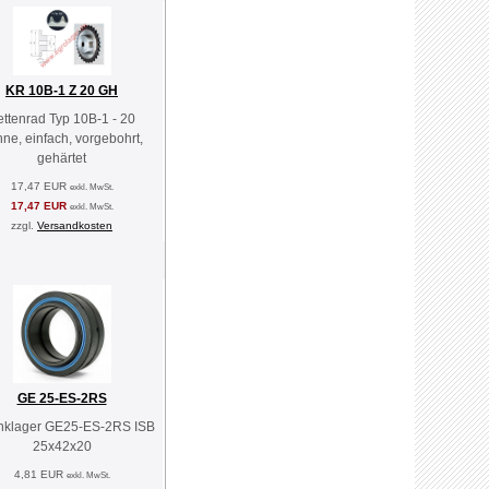
KR 10B-1 Z 20 GH
ettenrad Typ 10B-1 - 20
ne, einfach, vorgebohrt,
gehärtet
17,47 EUR
exkl. MwSt.
17,47 EUR
exkl. MwSt.
zzgl.
Versandkosten
GE 25-ES-2RS
nklager GE25-ES-2RS ISB
25x42x20
4,81 EUR
exkl. MwSt.