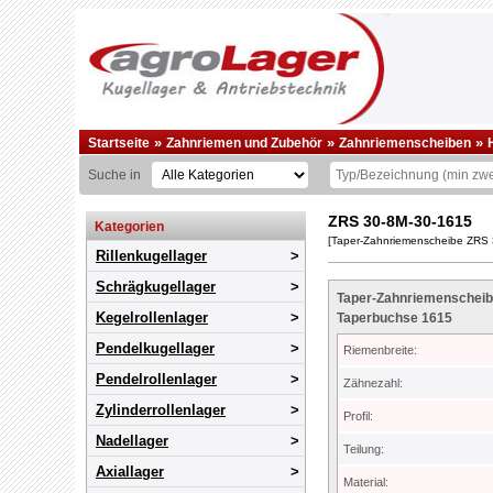
»
»
»
Startseite
Zahnriemen und Zubehör
Zahnriemenscheiben
Suche in
ZRS 30-8M-30-1615
Kategorien
[Taper-Zahnriemenscheibe ZRS 
Rillenkugellager
Schrägkugellager
Taper-Zahnriemenscheibe
Kegelrollenlager
Taperbuchse 1615
Pendelkugellager
Riemenbreite:
Pendelrollenlager
Zähnezahl:
Zylinderrollenlager
Profil:
Nadellager
Teilung:
Axiallager
Material: