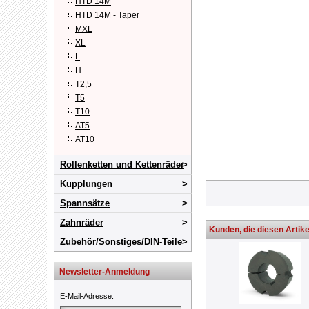
HTD 14M
HTD 14M - Taper
MXL
XL
L
H
T2,5
T5
T10
AT5
AT10
Rollenketten und Kettenräder
Kupplungen
Spannsätze
Zahnräder
Kunden, die diesen Artike
Zubehör/Sonstiges/DIN-Teile
Newsletter-Anmeldung
E-Mail-Adresse
: