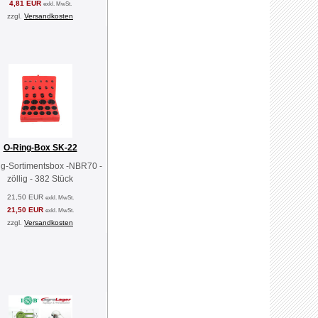
4,81 EUR
exkl. MwSt.
zzgl.
Versandkosten
O-Ring-Box SK-22
g-Sortimentsbox -NBR70 -
zöllig - 382 Stück
21,50 EUR
exkl. MwSt.
21,50 EUR
exkl. MwSt.
zzgl.
Versandkosten