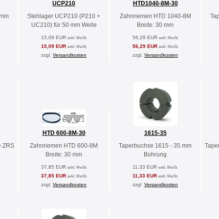
UCP210
HTD1040-8M-30
 mm
Stehlager UCP210 (P210 +
Zahnriemen HTD 1040-8M
Ta
UC210) für 50 mm Welle
Breite: 30 mm
15,09 EUR
56,29 EUR
exkl. MwSt.
exkl. MwSt.
15,09 EUR
56,29 EUR
exkl. MwSt.
exkl. MwSt.
zzgl.
Versandkosten
zzgl.
Versandkosten
HTD 600-8M-30
1615-35
e ZRS
Zahnriemen HTD 600-8M
Taperbuchse 1615 - 35 mm
Tape
Breite: 30 mm
Bohrung
37,85 EUR
11,33 EUR
exkl. MwSt.
exkl. MwSt.
37,85 EUR
11,33 EUR
exkl. MwSt.
exkl. MwSt.
zzgl.
Versandkosten
zzgl.
Versandkosten