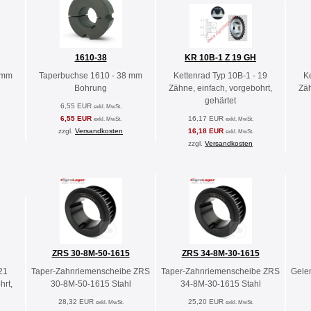
1610-38
KR 10B-1 Z 19 GH
 mm
Taperbuchse 1610 - 38 mm
Kettenrad Typ 10B-1 - 19
K
Bohrung
Zähne, einfach, vorgebohrt,
Zäh
gehärtet
6,55 EUR
exkl. MwSt.
6,55 EUR
16,17 EUR
exkl. MwSt.
exkl. MwSt.
zzgl.
Versandkosten
16,18 EUR
exkl. MwSt.
zzgl.
Versandkosten
ZRS 30-8M-50-1615
ZRS 34-8M-30-1615
21
Taper-Zahnriemenscheibe ZRS
Taper-Zahnriemenscheibe ZRS
Gele
hrt,
30-8M-50-1615 Stahl
34-8M-30-1615 Stahl
28,32 EUR
25,20 EUR
exkl. MwSt.
exkl. MwSt.