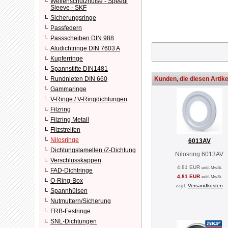
Wellenschutzhülse - Speedi
Sleeve - SKF
Sicherungsringe
Passfedern
Passscheiben DIN 988
Aludichtringe DIN 7603 A
Kupferringe
Spannstifte DIN1481
Rundnieten DIN 660
Kunden, die diesen Artike
Gammaringe
V-Ringe / V-Ringdichtungen
Filzring
Filzring Metall
Filzstreifen
Nilosringe
6013AV
Dichtungslamellen /Z-Dichtung
Nilosring 6013AV
Verschlusskappen
4,81 EUR
exkl. MwSt.
FAD-Dichtringe
4,81 EUR
exkl. MwSt.
O-Ring-Box
zzgl.
Versandkosten
Spannhülsen
Nutmuttern/Sicherung
FRB-Festringe
SNL-Dichtungen