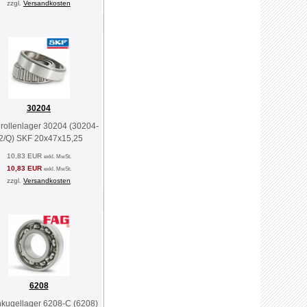
zzgl.
Versandkosten
30204
rollenlager 30204 (30204-
2/Q) SKF 20x47x15,25
10,83 EUR
exkl. MwSt.
10,83 EUR
exkl. MwSt.
zzgl.
Versandkosten
6208
nkugellager 6208-C (6208)