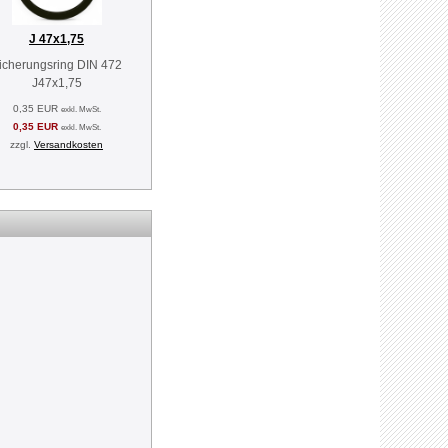
J 47x1,75
icherungsring DIN 472
J47x1,75
0,35 EUR
exkl. MwSt.
0,35 EUR
exkl. MwSt.
zzgl.
Versandkosten