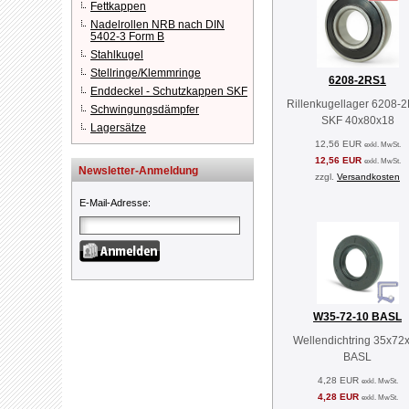
Fettkappen
Nadelrollen NRB nach DIN
5402-3 Form B
Stahlkugel
Stellringe/Klemmringe
6208-2RS1
Enddeckel - Schutzkappen SKF
Rillenkugellager 6208-
Schwingungsdämpfer
SKF 40x80x18
Lagersätze
12,56 EUR
exkl. MwSt.
12,56 EUR
exkl. MwSt.
Newsletter-Anmeldung
zzgl.
Versandkosten
E-Mail-Adresse
:
W35-72-10 BASL
Wellendichtring 35x72
BASL
4,28 EUR
exkl. MwSt.
4,28 EUR
exkl. MwSt.