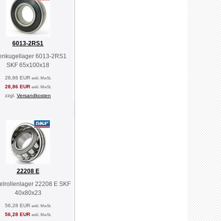
6013-2RS1
lenkugellager 6013-2RS1
SKF 65x100x18
28,86 EUR
exkl. MwSt.
28,86 EUR
exkl. MwSt.
zzgl.
Versandkosten
22208 E
lrollenlager 22208 E SKF
40x80x23
56,28 EUR
exkl. MwSt.
56,28 EUR
exkl. MwSt.