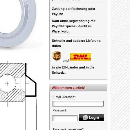
Zahlung per Rechnung oder
PayPal!
Kauf ohne Registrierung mit
PayPal-Express -
direkt im
Warenkorb.
Schnelle und saubere Lieferung
durch
und
in alle EU-Länder und in die
Schweiz.
Willkommen zurück!
E-Mail-Adresse
:
Passwort
:
Passwort vergessen?