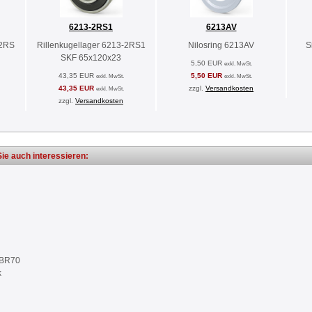
6213-2RS1
6213AV
-2RS
Rillenkugellager 6213-2RS1
Nilosring 6213AV
S
SKF 65x120x23
5,50 EUR
exkl. MwSt.
43,35 EUR
5,50 EUR
exkl. MwSt.
exkl. MwSt.
43,35 EUR
zzgl.
Versandkosten
exkl. MwSt.
zzgl.
Versandkosten
ie auch interessieren:
NBR70
k