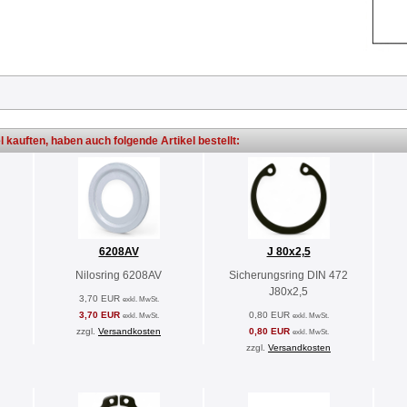
l kauften, haben auch folgende Artikel bestellt:
6208AV
J 80x2,5
Nilosring 6208AV
Sicherungsring DIN 472
J80x2,5
3,70 EUR
exkl. MwSt.
3,70 EUR
0,80 EUR
exkl. MwSt.
exkl. MwSt.
zzgl.
Versandkosten
0,80 EUR
exkl. MwSt.
zzgl.
Versandkosten