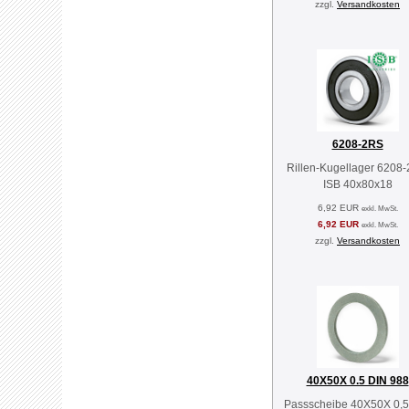
zzgl.
Versandkosten
6208-2RS
Rillen-Kugellager 6208
ISB 40x80x18
6,92 EUR
exkl. MwSt.
6,92 EUR
exkl. MwSt.
zzgl.
Versandkosten
40X50X 0.5 DIN 988
Passscheibe 40X50X 0,5