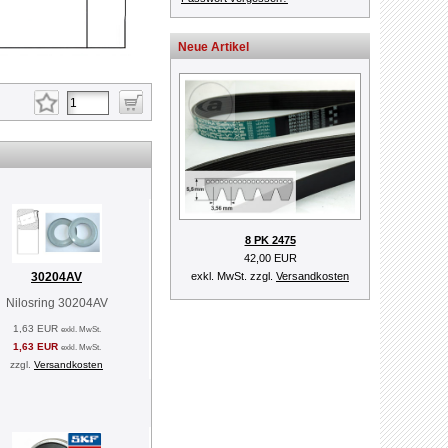
Neue Artikel
8 PK 2475
42,00 EUR
exkl. MwSt. zzgl.
Versandkosten
30204AV
Nilosring 30204AV
1,63 EUR
exkl. MwSt.
1,63 EUR
exkl. MwSt.
zzgl.
Versandkosten