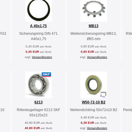
A 40x1,75
MB13
2RS1
Sicherungsring DIN 471
Wellensicherungsring MB13,
Ril
A40x1,75
Ø65 mm
0,45 EUR
0,85 EUR
exkl. MwSt.
exkl. MwSt.
0,45 EUR
0,85 EUR
exkl. MwSt.
exkl. MwSt.
zzgl.
Versandkosten
zzgl.
Versandkosten
6213
W50-72-10 B2
x10
Rillenkugellager 6213 SKF
Wellendichtring 50x72x10 B2
Pende
65x120x23
6,38 EUR
exkl. MwSt.
40,80 EUR
6,38 EUR
exkl. MwSt.
exkl. MwSt.
40,80 EUR
zzgl.
Versandkosten
exkl. MwSt.