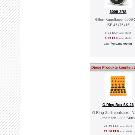
6009-2RS
Rillen-Kugellager 6009
ISB 45x75x16
6,23 EUR
exkl. MwSt.
6,23 EUR
exkl. MwSt.
zzgl.
Versandkosten
Diese Produkte könnten S
O-Ring-Box SK-26
O-Ring-Sortimentsbox - 
- metrisch - 386 Stüc
21,50 EUR
exkl. MwSt.
21,50 EUR
exkl. MwSt.