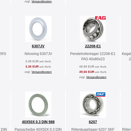
zzgl.
Versandkosten
6307JV
22208-E1
-2RS
Nilosring 6307JV
Pendelrollenlager 22208-E1
Kegel
FAG 40x80x23
J
3,36 EUR
exkl. MwSt.
3,36 EUR
49,66 EUR
exkl. MwSt.
exkl. MwSt.
zzgl.
Versandkosten
49,66 EUR
exkl. MwSt.
zzgl.
Versandkosten
40X50X 0.3 DIN 988
6207
 DIN
Passscheibe 40X50X 0,3 DIN
Rillenkugellager 6207 SKF
Rille