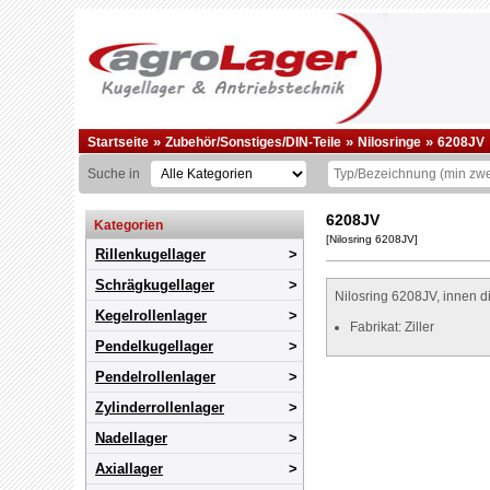
»
»
»
Startseite
Zubehör/Sonstiges/DIN-Teile
Nilosringe
6208JV
Suche in
6208JV
Kategorien
[Nilosring 6208JV]
Rillenkugellager
Schrägkugellager
Nilosring 6208JV, innen d
Kegelrollenlager
Fabrikat: Ziller
Pendelkugellager
Pendelrollenlager
Zylinderrollenlager
Nadellager
Axiallager