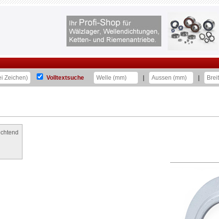
Volltextsuche
|
|
ichtend