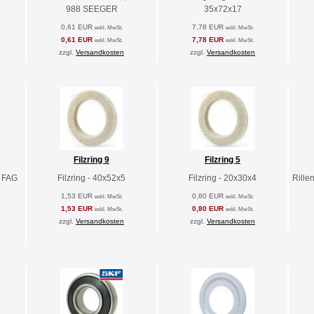
988 SEEGER
35x72x17
0,61 EUR
7,78 EUR
exkl. MwSt.
exkl. MwSt.
0,61 EUR
7,78 EUR
exkl. MwSt.
exkl. MwSt.
zzgl.
Versandkosten
zzgl.
Versandkosten
Filzring 9
Filzring 5
A FAG
Filzring - 40x52x5
Filzring - 20x30x4
Rille
1,53 EUR
0,80 EUR
exkl. MwSt.
exkl. MwSt.
1,53 EUR
0,80 EUR
exkl. MwSt.
exkl. MwSt.
zzgl.
Versandkosten
zzgl.
Versandkosten