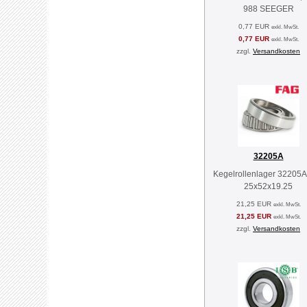
988 SEEGER
0,77 EUR
exkl. MwSt.
0,77 EUR
exkl. MwSt.
zzgl.
Versandkosten
32205A
Kegelrollenlager 32205
25x52x19.25
21,25 EUR
exkl. MwSt.
21,25 EUR
exkl. MwSt.
zzgl.
Versandkosten