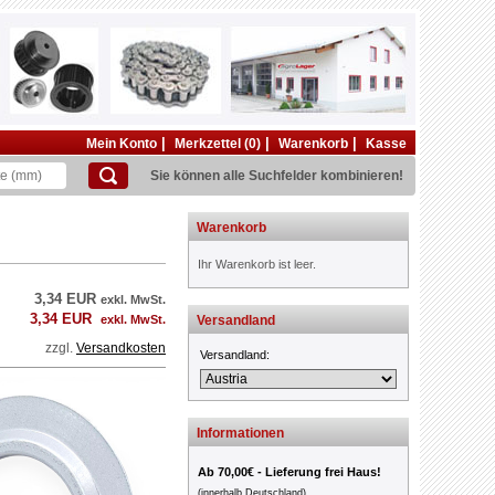
|
|
|
Mein Konto
Merkzettel (0)
Warenkorb
Kasse
Sie können alle Suchfelder kombinieren!
Warenkorb
Ihr Warenkorb ist leer.
3,34 EUR
exkl. MwSt.
3,34 EUR
exkl. MwSt.
Versandland
zzgl.
Versandkosten
Versandland:
Informationen
Ab 70,00€ - Lieferung frei Haus!
(innerhalb Deutschland)