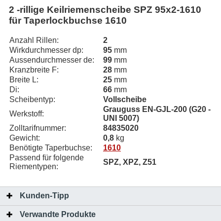
2 -rillige Keilriemenscheibe SPZ 95x2-1610
für Taperlockbuchse 1610
Anzahl Rillen:
2
Wirkdurchmesser dp:
95
mm
Aussendurchmesser de:
99
mm
Kranzbreite F:
28
mm
Breite L:
25
mm
Di:
66
mm
Scheibentyp:
Vollscheibe
Grauguss EN-GJL-200 (G20 -
Werkstoff:
UNI 5007)
Zolltarifnummer:
84835020
Gewicht:
0,8
kg
Benötigte Taperbuchse:
1610
Passend für folgende
SPZ, XPZ, Z51
Riementypen:
Kunden-Tipp
Verwandte Produkte