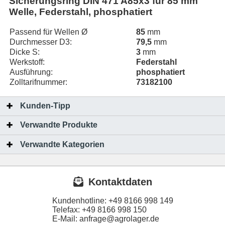
Sicherungsring DIN 471 A85x3 für 85 mm
Welle, Federstahl, phosphatiert
Passend für Wellen Ø
85
mm
Durchmesser D3:
79,5
mm
Dicke S:
3
mm
Werkstoff:
Federstahl
Ausführung:
phosphatiert
Zolltarifnummer:
73182100
Kunden-Tipp
Verwandte Produkte
Verwandte Kategorien
Kontaktdaten
Kundenhotline:
+49 8166 998 149
Telefax:
+49 8166 998 150
E-Mail: anfrage@agrolager.de