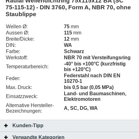
Radial Wellendichtring 75x115x12 BA (SC
75-115-12) - DIN 3760, Form A, NBR 70, ohne
Staublippe
Wellen Ø:
75
mm
Aussen Ø:
115
mm
Breite/Dicke:
12
mm
DIN:
WA
Farbe:
Schwarz
Werkstoff:
NBR 70 mit Versteifungsring
-40° bis +100°C (kurzfristig
Temperaturbereich:
bis +120°C)
Federstahl nach DIN EN
Feder:
10270-1
Max. Druck:
bis 0,5 bar (0,05 MPa)
Land- und Baumaschinen,
Einsatzzweck:
Elektromotoren
Alternative Hersteller-
A, SC, DG, WA
Bezeichnungen:
Kunden-Tipp
Verwandte Kategorien