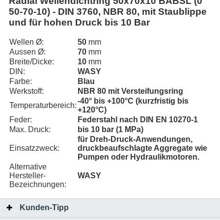
Radial Wellendichtring 50x70x10 BABSL (0
50-70-10) - DIN 3760, NBR 80, mit Staublippe
und für hohen Druck bis 10 Bar
Wellen Ø:
50
mm
Aussen Ø:
70
mm
Breite/Dicke:
10
mm
DIN:
WASY
Farbe:
Blau
Werkstoff:
NBR 80 mit Versteifungsring
-40° bis +100°C (kurzfristig bis
Temperaturbereich:
+120°C)
Feder:
Federstahl nach DIN EN 10270-1
Max. Druck:
bis 10 bar (1 MPa)
für Dreh-Druck-Anwendungen,
Einsatzzweck:
druckbeaufschlagte Aggregate wie
Pumpen oder Hydraulikmotoren.
Alternative
Hersteller-
WASY
Bezeichnungen:
Kunden-Tipp