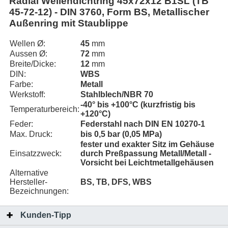
Radial Wellendichtring 45x72x12 B1SL (TB
45-72-12) - DIN 3760, Form BS, Metallischer
Außenring mit Staublippe
Wellen Ø:
45
mm
Aussen Ø:
72
mm
Breite/Dicke:
12
mm
DIN:
WBS
Farbe:
Metall
Werkstoff:
Stahlblech/NBR 70
-40° bis +100°C (kurzfristig bis
Temperaturbereich:
+120°C)
Feder:
Federstahl nach DIN EN 10270-1
Max. Druck:
bis 0,5 bar (0,05 MPa)
fester und exakter Sitz im Gehäuse
Einsatzzweck:
durch Preßpassung Metall/Metall -
Vorsicht bei Leichtmetallgehäusen
Alternative
Hersteller-
BS, TB, DFS, WBS
Bezeichnungen:
Kunden-Tipp