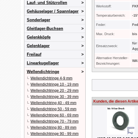
Lauf- und Stützrollen
Werkstoff:
FKM
Gehäuselager / Spannlager
Temperaturbereich:
-15
Sonderlager
Feder:
Fed
Gleitlager-Buchsen
Max. Druck:
bis
Gelenkköpfe
für
Gelenklager
Einsatzzweck:
Agg
Freilauf
Alternative Hersteller-
WA
Linearkugellager
Bezeichnungen:
Wellendichtringe
Wellendichtringe 4-9 mm
Wellendichtringe 10 - 19 mm
Wellendichtringe 20 - 29 mm
Wellendichtringe 30 - 39 mm
Kunden, die diesen Artike
Wellendichtring 40 - 49 mm
Wellendichtring 50 - 59 mm
Wellendichtringe 60 - 69 mm
Wellendichtringe 70 - 79 mm
Wellendichtring 80 - 89 mm
Wellendichtringe 90 - 99 mm