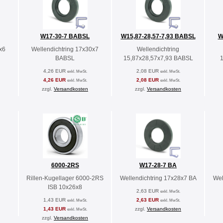
W17-30-7 BABSL
W15,87-28,57-7,93 BABSL
W
x6
Wellendichtring 17x30x7
Wellendichtring
BABSL
15,87x28,57x7,93 BABSL
4,26 EUR
2,08 EUR
exkl. MwSt.
exkl. MwSt.
4,26 EUR
2,08 EUR
exkl. MwSt.
exkl. MwSt.
zzgl.
Versandkosten
zzgl.
Versandkosten
6000-2RS
W17-28-7 BA
Rillen-Kugellager 6000-2RS
Wellendichtring 17x28x7 BA
Wel
ISB 10x26x8
2,63 EUR
exkl. MwSt.
1,43 EUR
2,63 EUR
exkl. MwSt.
exkl. MwSt.
1,43 EUR
zzgl.
Versandkosten
exkl. MwSt.
zzgl.
Versandkosten