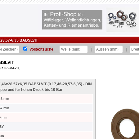
28,57-6,35 BABSLVIT
Volltextsuche
|
|
ABSLVIT
6,35 BABSLVIT]
7,46x28,57x6,35 BABSLVIT (0 17,46-28,57-6,35) - DIN
ippe und für hohen Druck bis 10 Bar
46
mm
57
mm
5
mm
SY
aun