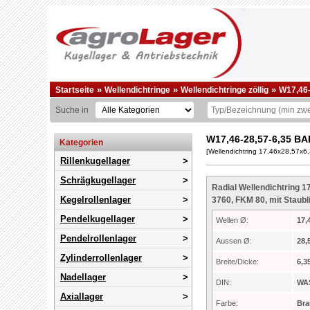
»
»
»
Startseite
Wellendichtringe
Wellendichtringe zöllig
W17,46-
Suche in
W17,46-28,57-6,35 B
Kategorien
[Wellendichtring 17,46x28,57x
Rillenkugellager
Schrägkugellager
Radial Wellendichtring 1
Kegelrollenlager
3760, FKM 80, mit Staubl
Pendelkugellager
Wellen Ø:
17,
Pendelrollenlager
Aussen Ø:
28,
Zylinderrollenlager
Breite/Dicke:
6,3
Nadellager
DIN:
WA
Axiallager
Farbe:
Br