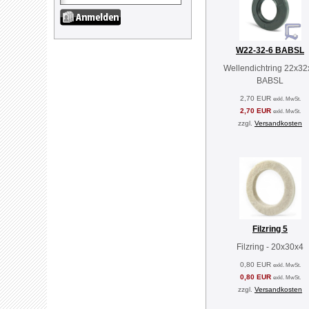
W22-32-6 BABSL
Wellendichtring 22x32
BABSL
2,70 EUR
exkl. MwSt.
2,70 EUR
exkl. MwSt.
zzgl.
Versandkosten
Filzring 5
Filzring - 20x30x4
0,80 EUR
exkl. MwSt.
0,80 EUR
exkl. MwSt.
zzgl.
Versandkosten