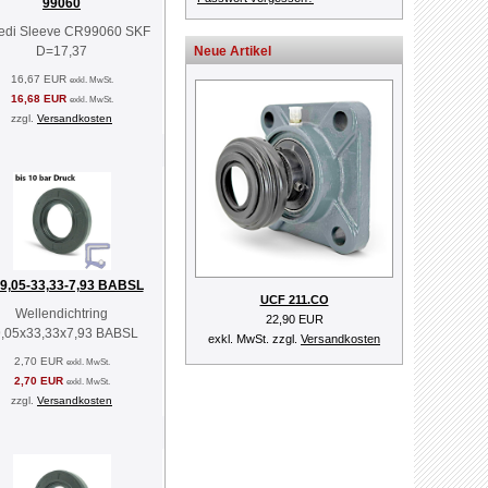
99060
edi Sleeve CR99060 SKF
D=17,37
Neue Artikel
16,67 EUR
exkl. MwSt.
16,68 EUR
exkl. MwSt.
zzgl.
Versandkosten
9,05-33,33-7,93 BABSL
UCF 211.CO
Wellendichtring
22,90 EUR
,05x33,33x7,93 BABSL
exkl. MwSt. zzgl.
Versandkosten
2,70 EUR
exkl. MwSt.
2,70 EUR
exkl. MwSt.
zzgl.
Versandkosten