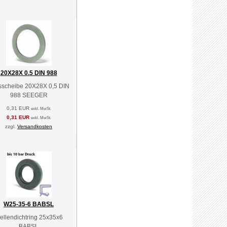
20X28X 0.5 DIN 988
sscheibe 20X28X 0,5 DIN
988 SEEGER
0,31 EUR
exkl. MwSt.
0,31 EUR
exkl. MwSt.
zzgl.
Versandkosten
W25-35-6 BABSL
ellendichtring 25x35x6
BABSL