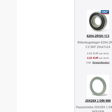
6204-2RSH / C3
Rillenkugellager 6204-2
C3 SKF 20x47x14
4,62 EUR
exkl. MwSt.
4,62 EUR
exkl. MwSt.
zzgl.
Versandkosten
20X28X 1 DIN 988
Passscheibe 20X28X 1 DI
SEEGER