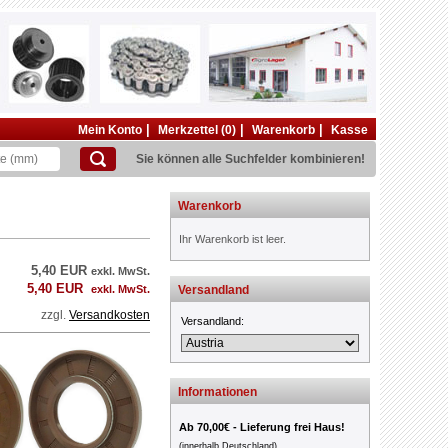
|
|
|
Mein Konto
Merkzettel (0)
Warenkorb
Kasse
Sie können alle Suchfelder kombinieren!
Warenkorb
Ihr Warenkorb ist leer.
5,40 EUR
exkl. MwSt.
5,40 EUR
exkl. MwSt.
Versandland
zzgl.
Versandkosten
Versandland:
Informationen
Ab 70,00€ - Lieferung frei Haus!
(innerhalb Deutschland)