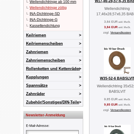
W17,46-28,57-6,35 BA
Wellendichtringe ab 100 mm
Wellendichtringe zöllig
Wellendichtring
INA-Dichtringe-SD
17,46x28,57x6,35 BA
INA-Dichtringe-G
3,84 EUR
exkl. MwSt.
Kassettendichtung
3,84 EUR
exkl. MwSt.
zzgl.
Versandkosten
Keilriemen
Keilriemenscheiben
Zahnriemen
Zahnriemenscheiben
Rollenketten und Kettenräder
Kupplungen
W35-52-6 BABSLVI
Spannsätze
Wellendichtring 35x52
BABSLVIT
Zahnräder
9,85 EUR
exkl. MwSt.
Zubehör/Sonstiges/DIN-Teile
9,85 EUR
exkl. MwSt.
zzgl.
Versandkosten
Newsletter-Anmeldung
E-Mail-Adresse
: