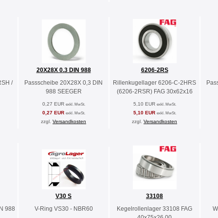
20X28X 0.3 DIN 988
6206-2RS
RSH /
Passscheibe 20X28X 0,3 DIN
Rillenkugellager 6206-C-2HRS
Pas
988 SEEGER
(6206-2RSR) FAG 30x62x16
0,27 EUR
5,10 EUR
exkl. MwSt.
exkl. MwSt.
0,27 EUR
5,10 EUR
exkl. MwSt.
exkl. MwSt.
zzgl.
Versandkosten
zzgl.
Versandkosten
V30 S
33108
N 988
V-Ring VS30 - NBR60
Kegelrollenlager 33108 FAG
W
40x75x26.00