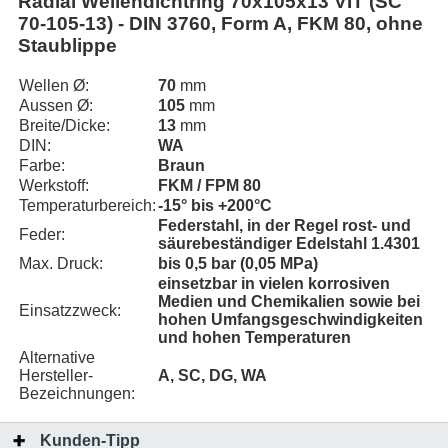
Radial Wellendichtring 70x105x13 VIT (SC
70-105-13) - DIN 3760, Form A, FKM 80, ohne
Staublippe
Wellen Ø:
70
mm
Aussen Ø:
105
mm
Breite/Dicke:
13
mm
DIN:
WA
Farbe:
Braun
Werkstoff:
FKM / FPM 80
Temperaturbereich:
-15° bis +200°C
Federstahl, in der Regel rost- und
Feder:
säurebeständiger Edelstahl 1.4301
Max. Druck:
bis 0,5 bar (0,05 MPa)
einsetzbar in vielen korrosiven
Medien und Chemikalien sowie bei
Einsatzzweck:
hohen Umfangsgeschwindigkeiten
und hohen Temperaturen
Alternative
Hersteller-
A, SC, DG, WA
Bezeichnungen:
Kunden-Tipp