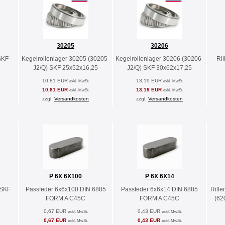
30205
30206
SKF
Kegelrollenlager 30205 (30205-
Kegelrollenlager 30206 (30206-
Ri
J2/Q) SKF 25x52x16,25
J2/Q) SKF 30x62x17,25
10,81 EUR
13,19 EUR
exkl. MwSt.
exkl. MwSt.
10,81 EUR
13,19 EUR
exkl. MwSt.
exkl. MwSt.
zzgl.
Versandkosten
zzgl.
Versandkosten
P 6X 6X100
P 6X 6X14
 SKF
Passfeder 6x6x100 DIN 6885
Passfeder 6x6x14 DIN 6885
Rill
FORM A C45C
FORM A C45C
(62
0,67 EUR
0,43 EUR
exkl. MwSt.
exkl. MwSt.
0,67 EUR
0,43 EUR
exkl. MwSt.
exkl. MwSt.