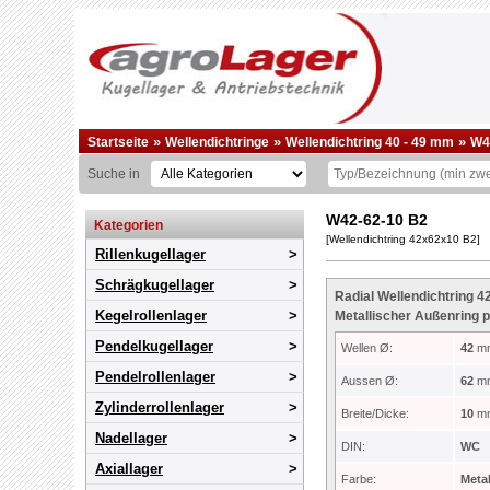
»
»
»
Startseite
Wellendichtringe
Wellendichtring 40 - 49 mm
W4
Suche in
W42-62-10 B2
Kategorien
[Wellendichtring 42x62x10 B2]
Rillenkugellager
Schrägkugellager
Radial Wellendichtring 4
Kegelrollenlager
Metallischer Außenring 
Pendelkugellager
Wellen Ø:
42
m
Pendelrollenlager
Aussen Ø:
62
m
Zylinderrollenlager
Breite/Dicke:
10
m
Nadellager
DIN:
WC
Axiallager
Farbe:
Metal