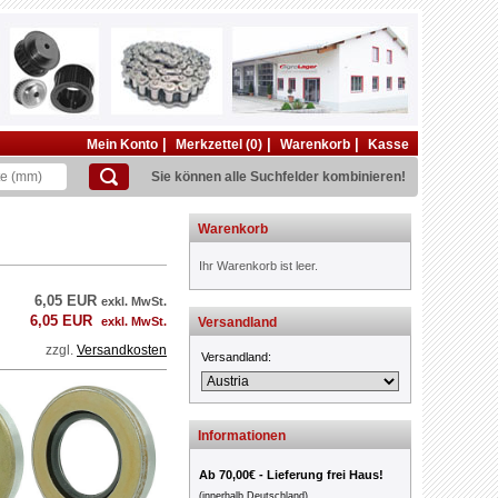
|
|
|
Mein Konto
Merkzettel (0)
Warenkorb
Kasse
Sie können alle Suchfelder kombinieren!
Warenkorb
Ihr Warenkorb ist leer.
6,05 EUR
exkl. MwSt.
6,05 EUR
exkl. MwSt.
Versandland
zzgl.
Versandkosten
Versandland:
Informationen
Ab 70,00€ - Lieferung frei Haus!
(innerhalb Deutschland)