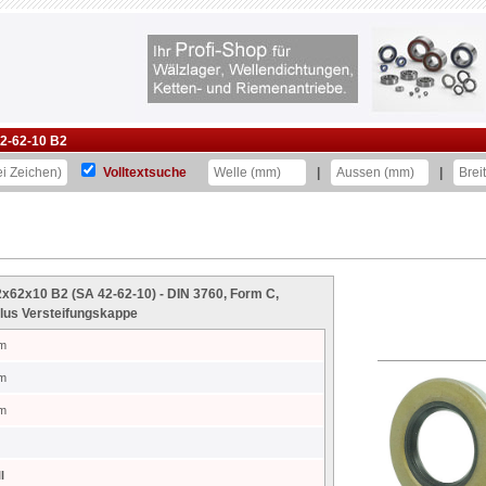
2-62-10 B2
Volltextsuche
|
|
2x62x10 B2 (SA 42-62-10) - DIN 3760, Form C,
plus Versteifungskappe
m
m
m
l