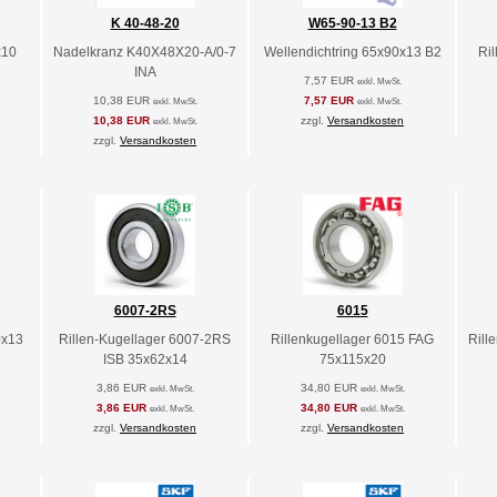
K 40-48-20
W65-90-13 B2
x10
Nadelkranz K40X48X20-A/0-7
Wellendichtring 65x90x13 B2
Ri
INA
7,57 EUR
exkl. MwSt.
10,38 EUR
7,57 EUR
exkl. MwSt.
exkl. MwSt.
10,38 EUR
zzgl.
Versandkosten
exkl. MwSt.
zzgl.
Versandkosten
6007-2RS
6015
0x13
Rillen-Kugellager 6007-2RS
Rillenkugellager 6015 FAG
Rill
ISB 35x62x14
75x115x20
3,86 EUR
34,80 EUR
exkl. MwSt.
exkl. MwSt.
3,86 EUR
34,80 EUR
exkl. MwSt.
exkl. MwSt.
zzgl.
Versandkosten
zzgl.
Versandkosten