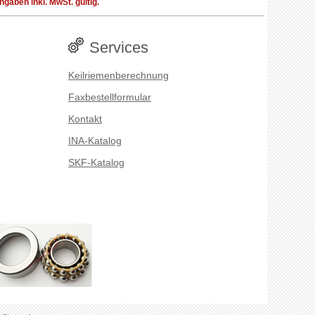
aben inkl. MwSt. gültig.
Services
Keilriemenberechnung
Faxbestellformular
Kontakt
INA-Katalog
SKF-Katalog