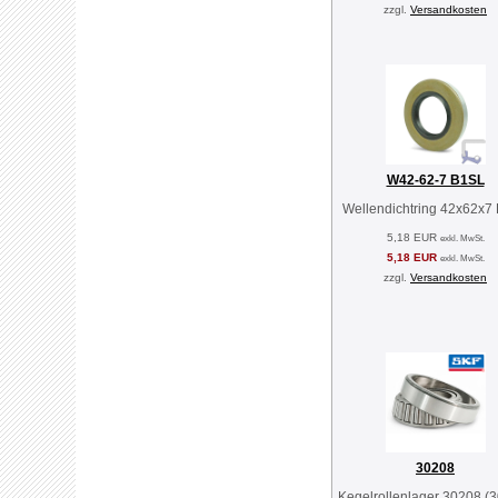
zzgl.
Versandkosten
W42-62-7 B1SL
Wellendichtring 42x62x7
5,18 EUR
exkl. MwSt.
5,18 EUR
exkl. MwSt.
zzgl.
Versandkosten
30208
Kegelrollenlager 30208 (