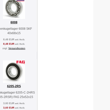
6008
llenkugellager 6008 SKF
40x68x15
8,48 EUR
exkl. MwSt.
8,48 EUR
exkl. MwSt.
zzgl.
Versandkosten
6205-2RS
enkugellager 6205-C-2HRS
05-2RSR) FAG 25x52x15
3,60 EUR
exkl. MwSt.
3,60 EUR
exkl. MwSt.