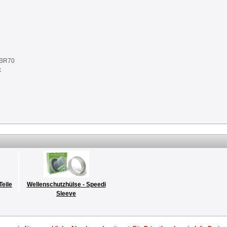
NBR70
k
Teile
Wellenschutzhülse - Speedi
Sleeve