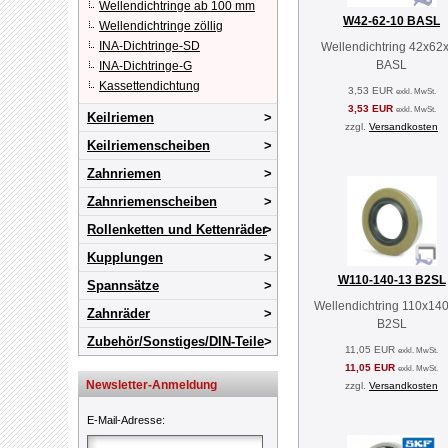
Wellendichtringe ab 100 mm
W42-62-10 BASL
Wellendichtringe zöllig
INA-Dichtringe-SD
Wellendichtring 42x62
BASL
INA-Dichtringe-G
Kassettendichtung
3,53 EUR
exkl. MwSt.
3,53 EUR
exkl. MwSt.
Keilriemen
zzgl.
Versandkosten
Keilriemenscheiben
Zahnriemen
Zahnriemenscheiben
Rollenketten und Kettenräder
Kupplungen
W110-140-13 B2SL
Spannsätze
Wellendichtring 110x14
Zahnräder
B2SL
Zubehör/Sonstiges/DIN-Teile
11,05 EUR
exkl. MwSt.
11,05 EUR
exkl. MwSt.
Newsletter-Anmeldung
zzgl.
Versandkosten
E-Mail-Adresse
: