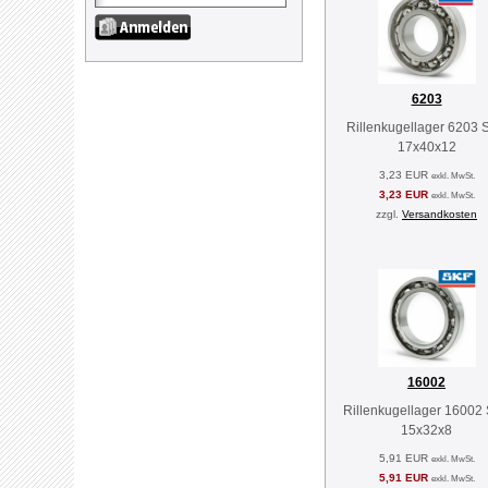
6203
Rillenkugellager 6203 
17x40x12
3,23 EUR
exkl. MwSt.
3,23 EUR
exkl. MwSt.
zzgl.
Versandkosten
16002
Rillenkugellager 16002
15x32x8
5,91 EUR
exkl. MwSt.
5,91 EUR
exkl. MwSt.