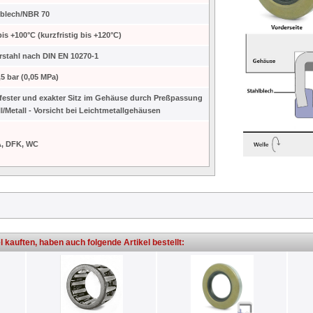
lblech/NBR 70
bis +100°C (kurzfristig bis +120°C)
rstahl nach DIN EN 10270-1
,5 bar (0,05 MPa)
 fester und exakter Sitz im Gehäuse durch Preßpassung
l/Metall - Vorsicht bei Leichtmetallgehäusen
A, DFK, WC
l kauften, haben auch folgende Artikel bestellt: