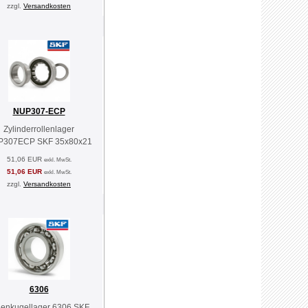
zzgl.
Versandkosten
NUP307-ECP
Zylinderrollenlager
P307ECP SKF 35x80x21
51,06 EUR
exkl. MwSt.
51,06 EUR
exkl. MwSt.
zzgl.
Versandkosten
6306
llenkugellager 6306 SKF