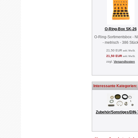
O-Ring-Box SK-26
O-Ring-Sortimentsbox - 
- metrisch - 386 Stüc
21,50 EUR
exkl. MwSt.
21,50 EUR
exkl. MwSt.
zzgl.
Versandkosten
Interessante Kategorien:
Zubehör/Sonstiges/DIN-