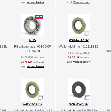
zzgl.
Versandkosten
zzgl.
Versandkosten
6015
W40-62-12 B2
 B1SL
Rillenkugellager 6015 SKF
Wellendichtring 40x62x12 B2
75x115x20
NU
6,05 EUR
exkl. MwSt.
34,78 EUR
6,05 EUR
exkl. MwSt.
exkl. MwSt.
34,78 EUR
zzgl.
Versandkosten
exkl. MwSt.
zzgl.
Versandkosten
W42-62-12 B2
W32-45-7 BA
30208-
Wellendichtring 42x62x12 B2
Wellendichtring 32x45x7 BA
Ri