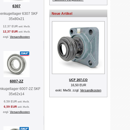
6307
llenkugellager 6307 SKF
Neue Artikel
35x80x21
12,37 EUR
exkl. MwSt.
12,37 EUR
exkl. MwSt.
zzgl.
Versandkosten
UCF 207.CO
6007-2Z
16,50 EUR
enkugellager 6007-2Z SKF
exkl. MwSt. zzgl.
Versandkosten
35x62x14
6,59 EUR
exkl. MwSt.
6,59 EUR
exkl. MwSt.
zzgl.
Versandkosten