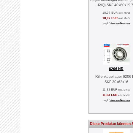
J2/Q) SKF 40x80x19,
18,97 EUR
exkl. MwSt.
18,97 EUR
exkl. MwSt.
zzgl.
Versandkosten
6206 NR
Rillenkugellager 6206
SKF 30x62x16
11,83 EUR
exkl. MwSt.
11,83 EUR
exkl. MwSt.
zzgl.
Versandkosten
Diese Produkte könnten S