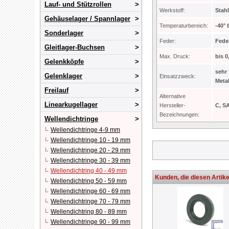
Lauf- und Stützrollen
Werkstoff:
Stah
Gehäuselager / Spannlager
Temperaturbereich:
-40° 
Sonderlager
Feder:
Fede
Gleitlager-Buchsen
Max. Druck:
bis 0
Gelenkköpfe
sehr
Gelenklager
Einsatzzweck:
Metal
Freilauf
Alternative
Linearkugellager
Hersteller-
C, S
Bezeichnungen:
Wellendichtringe
Wellendichtringe 4-9 mm
Wellendichtringe 10 - 19 mm
Wellendichtringe 20 - 29 mm
Wellendichtringe 30 - 39 mm
Wellendichtring 40 - 49 mm
Kunden, die diesen Artike
Wellendichtring 50 - 59 mm
Wellendichtringe 60 - 69 mm
Wellendichtringe 70 - 79 mm
Wellendichtring 80 - 89 mm
Wellendichtringe 90 - 99 mm