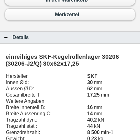
Merkzettel
Details
einreihiges SKF-Kegelrollenlager 30206
(30206-J2/Q) 30x62x17,25
Hersteller
SKF
Innen Ø d:
30
mm
Aussen Ø D:
62
mm
Gesamtbreite T:
17,25
mm
Weitere Angaben:
Breite Innenteil B:
16
mm
Breite Aussenring C:
14
mm
Tragzahl dyn.:
40,2
kN
Tragzahl stat.:
44
kN
Grenzdrehzahl:
8 500
min-1
Gewicht:
0,23
kg