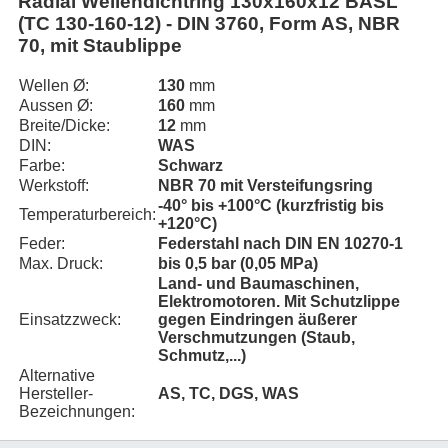
Radial Wellendichtring 130x160x12 BASL
(TC 130-160-12) - DIN 3760, Form AS, NBR
70, mit Staublippe
Wellen Ø:
130
mm
Aussen Ø:
160
mm
Breite/Dicke:
12
mm
DIN:
WAS
Farbe:
Schwarz
Werkstoff:
NBR 70 mit Versteifungsring
-40° bis +100°C (kurzfristig bis
Temperaturbereich:
+120°C)
Feder:
Federstahl nach DIN EN 10270-1
Max. Druck:
bis 0,5 bar (0,05 MPa)
Land- und Baumaschinen,
Elektromotoren. Mit Schutzlippe
Einsatzzweck:
gegen Eindringen äußerer
Verschmutzungen (Staub,
Schmutz,...)
Alternative
Hersteller-
AS, TC, DGS, WAS
Bezeichnungen: