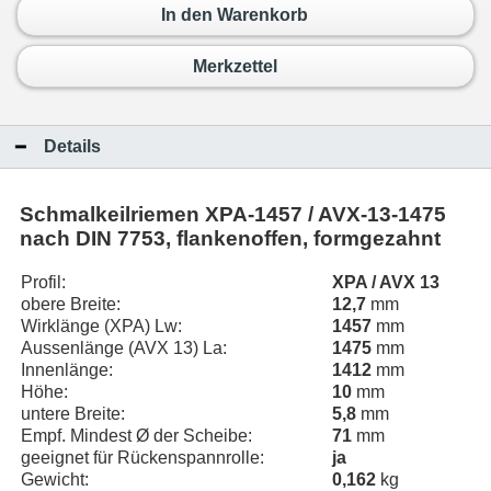
In den Warenkorb
Merkzettel
Details
Schmalkeilriemen
XPA-1457 / AVX-13-1475
nach DIN 7753, flankenoffen, formgezahnt
Profil:
XPA / AVX 13
obere Breite:
12,7
mm
Wirklänge (XPA) Lw:
1457
mm
Aussenlänge (AVX 13) La:
1475
mm
Innenlänge:
1412
mm
Höhe:
10
mm
untere Breite:
5,8
mm
Empf. Mindest Ø der Scheibe:
71
mm
geeignet für Rückenspannrolle:
ja
Gewicht:
0,162
kg