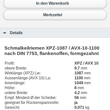
In den Warenkorb
Merkzettel
Details
Schmalkeilriemen
XPZ-1087 / AVX-10-1100
nach DIN 7753, flankenoffen, formgezahnt
Profil:
XPZ / AVX 10
obere Breite:
9,7
mm
Wirklänge (XPZ) Lw:
1087
mm
Aussenlänge (AVX 10) La:
1100
mm
Innenlänge:
1049
mm
Höhe:
8
mm
untere Breite:
4,2
mm
Empf. Mindest Ø der Scheibe:
56
mm
geeignet für Rückenspannrolle:
ja
Gewicht:
0,071
kg