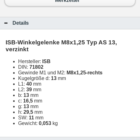
Merkzettel
Details
ISB-Winkelgelenke M8x1,25 Typ AS 13,
verzinkt
Hersteller:
ISB
DIN:
71802
Gewinde M1 und M2:
M8x1,25-rechts
Kugelgröße d:
13
mm
L1:
40
mm
L2:
39
mm
b:
13
mm
c:
16,5
mm
g:
13
mm
h:
29,5
mm
SW:
11
mm
Gewicht:
0,053
kg