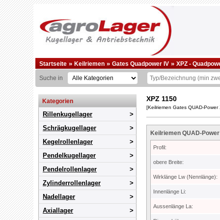
»
»
»
Startseite
Keilriemen
Gates Quadpower IV
XPZ - Quadpow
Suche in
XPZ 1150
Kategorien
[Keilriemen Gates QUAD-Power
Rillenkugellager
Schrägkugellager
Keilriemen
QUAD-Power
Kegelrollenlager
Profil:
Pendelkugellager
obere Breite:
Pendelrollenlager
Wirklänge Lw (Nennlänge):
Zylinderrollenlager
Innenlänge Li:
Nadellager
Aussenlänge La:
Axiallager