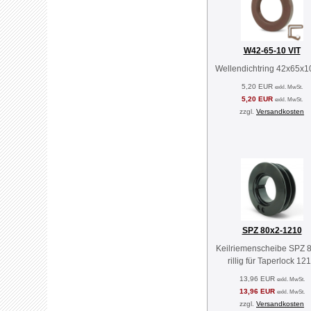
W42-65-10 VIT
Wellendichtring 42x65x1
5,20 EUR
exkl. MwSt.
5,20 EUR
exkl. MwSt.
zzgl.
Versandkosten
SPZ 80x2-1210
Keilriemenscheibe SPZ 8
rillig für Taperlock 12
13,96 EUR
exkl. MwSt.
13,96 EUR
exkl. MwSt.
zzgl.
Versandkosten