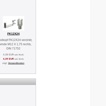
FK12X24
elkopf FK12X24 verzinkt,
inde M12 X 1,75 rechts,
DIN 71752
4,39 EUR
exkl. MwSt.
4,39 EUR
exkl. MwSt.
zzgl.
Versandkosten