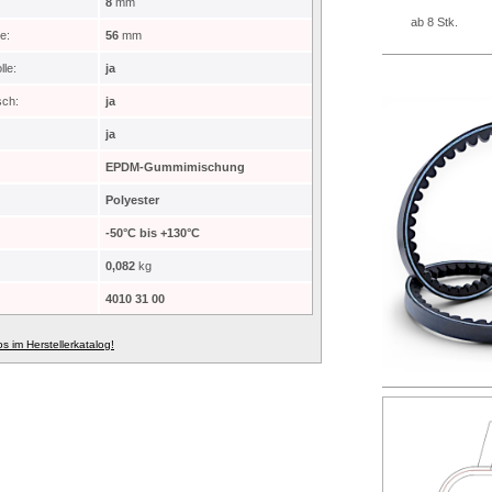
8
mm
ab 8 Stk.
e:
56
mm
le:
ja
sch:
ja
ja
EPDM-Gummimischung
Polyester
-50°C bis +130°C
0,082
kg
4010 31 00
fos im Herstellerkatalog!