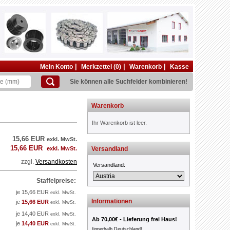
|
|
|
Mein Konto
Merkzettel (0)
Warenkorb
Kasse
Sie können alle Suchfelder kombinieren!
Warenkorb
Ihr Warenkorb ist leer.
15,66 EUR
exkl. MwSt.
15,66 EUR
exkl. MwSt.
Versandland
zzgl.
Versandkosten
Versandland:
Staffelpreise:
je 15,66 EUR
exkl. MwSt.
Informationen
je
15,66 EUR
exkl. MwSt.
je 14,40 EUR
exkl. MwSt.
Ab 70,00€ - Lieferung frei Haus!
je
14,40 EUR
exkl. MwSt.
(innerhalb Deutschland)