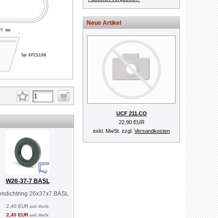
Neue Artikel
UCF 211.CO
22,90 EUR
exkl. MwSt. zzgl.
Versandkosten
W26-37-7 BASL
endichtring 26x37x7 BASL
2,40 EUR
exkl. MwSt.
2,40 EUR
exkl. MwSt.