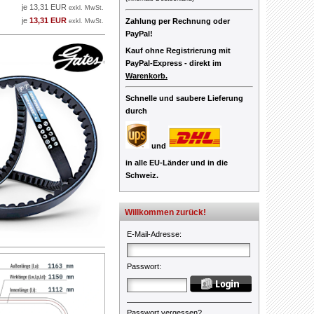
je 13,31 EUR
exkl. MwSt.
je
13,31 EUR
Zahlung per Rechnung oder
exkl. MwSt.
PayPal!
Kauf ohne Registrierung mit
PayPal-Express -
direkt im
Warenkorb.
Schnelle und saubere Lieferung
durch
und
in alle EU-Länder und in die
Schweiz.
Willkommen zurück!
E-Mail-Adresse
:
Passwort
:
Passwort vergessen?