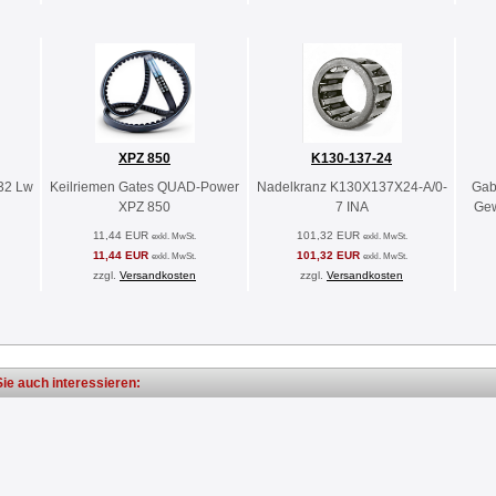
XPZ 850
K130-137-24
32 Lw
Keilriemen Gates QUAD-Power
Nadelkranz K130X137X24-A/0-
Gab
XPZ 850
7 INA
Gew
11,44 EUR
101,32 EUR
exkl. MwSt.
exkl. MwSt.
11,44 EUR
101,32 EUR
exkl. MwSt.
exkl. MwSt.
zzgl.
Versandkosten
zzgl.
Versandkosten
ie auch interessieren: