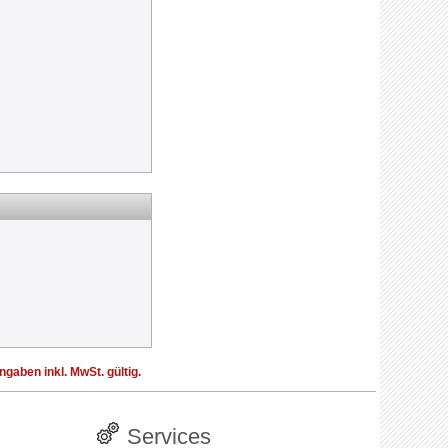
aben inkl. MwSt. gültig.
Services