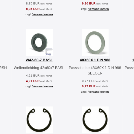
8,35 EUR
9,20 EUR
exkl. MwSt.
exkl. MwSt.
8,35 EUR
zzgl.
Versandkosten
exkl. MwSt.
zzgl.
Versandkosten
W42-60-7 BASL
48X60X 1 DIN 988
1
2RSH
Wellendichtring 42x60x7 BASL
Passscheibe 48X60X 1 DIN 988
Pass
SEEGER
4,21 EUR
exkl. MwSt.
4,21 EUR
0,77 EUR
exkl. MwSt.
exkl. MwSt.
zzgl.
Versandkosten
0,77 EUR
exkl. MwSt.
zzgl.
Versandkosten