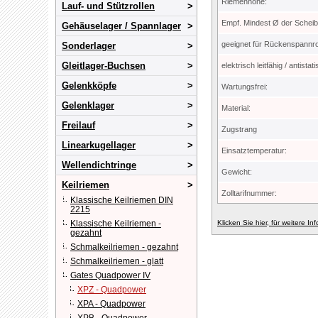
Riemenhöhe:
Lauf- und Stützrollen
Empf. Mindest Ø der Scheib
Gehäuselager / Spannlager
geeignet für Rückenspannrol
Sonderlager
Gleitlager-Buchsen
elektrisch leitfähig / antistati
Gelenkköpfe
Wartungsfrei:
Gelenklager
Material:
Freilauf
Zugstrang
Linearkugellager
Einsatztemperatur:
Wellendichtringe
Gewicht:
Keilriemen
Zolltarifnummer:
Klassische Keilriemen DIN
2215
Klassische Keilriemen -
Klicken Sie hier, für weitere In
gezahnt
Schmalkeilriemen - gezahnt
Schmalkeilriemen - glatt
Gates Quadpower IV
XPZ - Quadpower
XPA - Quadpower