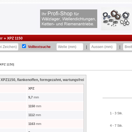
»
er
XPZ 1150
Volltextsuche
|
|
 XPZ 1150]
 XPZ1150
, flankenoffen, formgezahnt, wartungsfrei
XPZ
9,7
mm
1150
mm
1 - 3 Stk.
1112
mm
1163
mm
4 - 7 Stk.