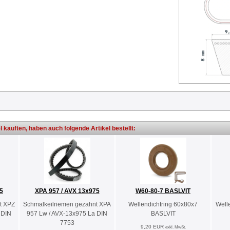
l kauften, haben auch folgende Artikel bestellt:
5
XPA 957 / AVX 13x975
W60-80-7 BASLVIT
t XPZ
Schmalkeilriemen gezahnt XPA
Wellendichtring 60x80x7
Well
 DIN
957 Lw / AVX-13x975 La DIN
BASLVIT
7753
9,20 EUR
exkl. MwSt.