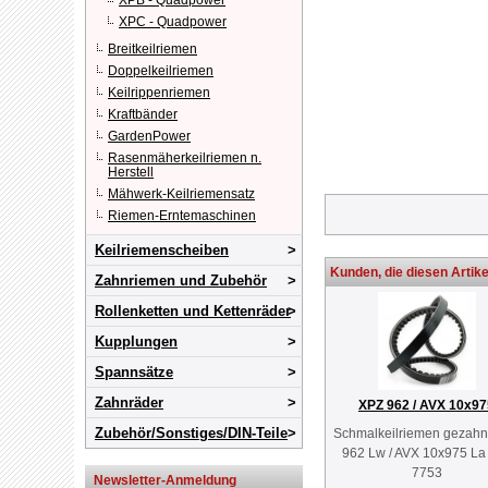
XPB - Quadpower
XPC - Quadpower
Breitkeilriemen
Doppelkeilriemen
Keilrippenriemen
Kraftbänder
GardenPower
Rasenmäherkeilriemen n.
Herstell
Mähwerk-Keilriemensatz
Riemen-Erntemaschinen
Keilriemenscheiben
Kunden, die diesen Artike
Zahnriemen und Zubehör
Rollenketten und Kettenräder
Kupplungen
Spannsätze
Zahnräder
XPZ 962 / AVX 10x97
Zubehör/Sonstiges/DIN-Teile
Schmalkeilriemen gezahn
962 Lw / AVX 10x975 La
7753
Newsletter-Anmeldung