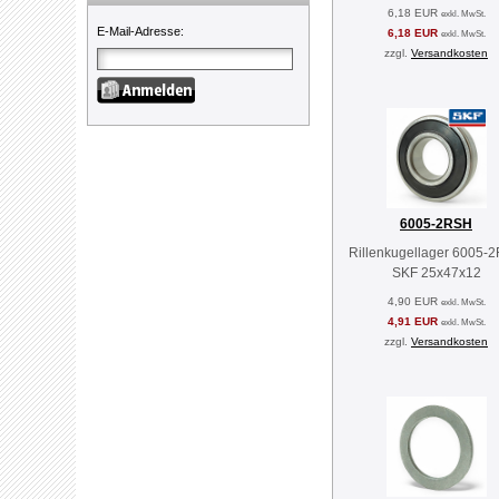
6,18 EUR
exkl. MwSt.
E-Mail-Adresse
:
6,18 EUR
exkl. MwSt.
zzgl.
Versandkosten
6005-2RSH
Rillenkugellager 6005-
SKF 25x47x12
4,90 EUR
exkl. MwSt.
4,91 EUR
exkl. MwSt.
zzgl.
Versandkosten