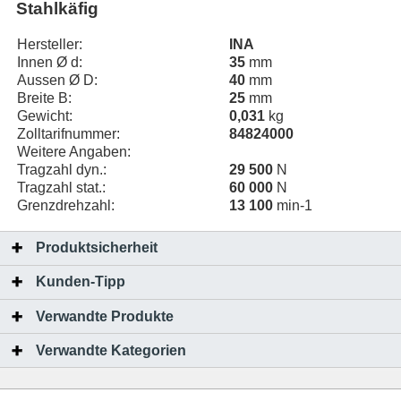
Stahlkäfig
Hersteller:
INA
Innen Ø d:
35
mm
Aussen Ø D:
40
mm
Breite B:
25
mm
Gewicht:
0,031
kg
Zolltarifnummer:
84824000
Weitere Angaben:
Tragzahl dyn.:
29 500
N
Tragzahl stat.:
60 000
N
Grenzdrehzahl:
13 100
min-1
Produktsicherheit
Kunden-Tipp
Verwandte Produkte
Verwandte Kategorien