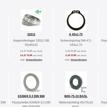
32011
A 45x1,75
Kegelrollenlager 32011 ISB
Sicherungsring DIN 471
Pas
55x90x23
A45x1,75
14,47 EUR
0,45 EUR
exkl. MwSt.
exkl. MwSt.
14,47 EUR
0,45 EUR
exkl. MwSt.
exkl. MwSt.
zzgl.
Versandkosten
zzgl.
Versandkosten
63X80X 0.3 DIN 988
W45-75-10 BASL
 DIN
Passscheibe 63X80X 0,3 DIN
Wellendichtring 45x75x10
Pas
988 SEEGER
BASL