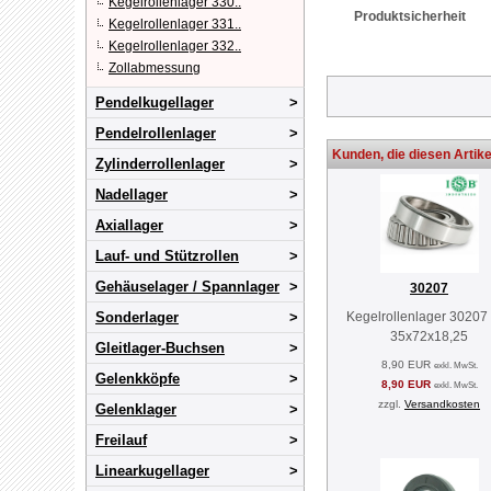
Kegelrollenlager 330..
Produktsicherheit
Kegelrollenlager 331..
Kegelrollenlager 332..
Zollabmessung
Pendelkugellager
Pendelrollenlager
Kunden, die diesen Artike
Zylinderrollenlager
Nadellager
Axiallager
Lauf- und Stützrollen
Gehäuselager / Spannlager
30207
Sonderlager
Kegelrollenlager 30207
35x72x18,25
Gleitlager-Buchsen
8,90 EUR
exkl. MwSt.
Gelenkköpfe
8,90 EUR
exkl. MwSt.
zzgl.
Versandkosten
Gelenklager
Freilauf
Linearkugellager