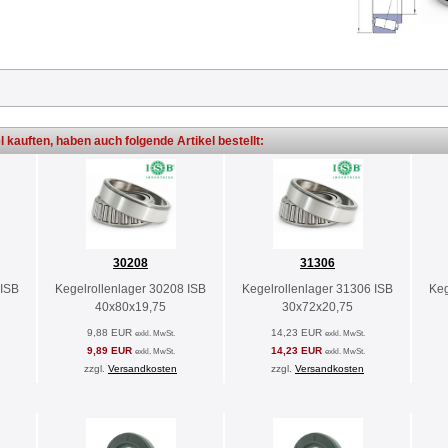
l kauften, haben auch folgende Artikel bestellt:
30208
31306
 ISB
Kegelrollenlager 30208 ISB
Kegelrollenlager 31306 ISB
Keg
40x80x19,75
30x72x20,75
9,88 EUR
14,23 EUR
exkl. MwSt.
exkl. MwSt.
9,89 EUR
14,23 EUR
exkl. MwSt.
exkl. MwSt.
zzgl.
Versandkosten
zzgl.
Versandkosten