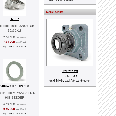
Neue Artikel
32007
elrollenlager 32007 ISB
35x62x18
7,84 EUR
exkl. MwSt.
7,84 EUR
exkl. MwSt.
zzgl.
Versandkosten
UCF 207.CO
16,50 EUR
exkl. MwSt. zzgl.
Versandkosten
50X62X 0.1 DIN 988
sscheibe 50X62X 0,1 DIN
988 SEEGER
0,55 EUR
exkl. MwSt.
0,56 EUR
exkl. MwSt.
zzgl.
Versandkosten