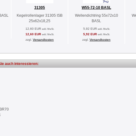
31305
W55-72-10 BASL
 BASL
Kegelrollenlager 31305 ISB
Wellendichtring 55x72x10
We
25x62x18,25
BASL
12,60 EUR
5,92 EUR
exkl. MwSt.
exkl. MwSt.
12,60 EUR
5,92 EUR
exkl. MwSt.
exkl. MwSt.
zzgl.
Versandkosten
zzgl.
Versandkosten
ie auch interessieren:
NBR70
k