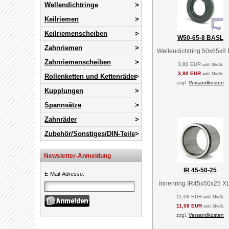
Wellendichtringe
Keilriemen
Keilriemenscheiben
W50-65-8 BASL
Zahnriemen
Wellendichtring 50x65x8
Zahnriemenscheiben
3,80 EUR
exkl. MwSt.
3,80 EUR
exkl. MwSt.
Rollenketten und Kettenräder
zzgl.
Versandkosten
Kupplungen
Spannsätze
Zahnräder
Zubehör/Sonstiges/DIN-Teile
Newsletter-Anmeldung
IR 45-50-25
E-Mail-Adresse
:
Innenring IR45x50x25 X
11,08 EUR
exkl. MwSt.
11,08 EUR
exkl. MwSt.
zzgl.
Versandkosten