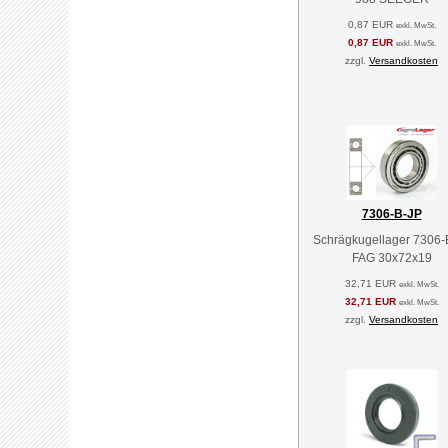
0,87 EUR
exkl. MwSt.
0,87 EUR
exkl. MwSt.
zzgl.
Versandkosten
7306-B-JP
Schrägkugellager 7306-
FAG 30x72x19
32,71 EUR
exkl. MwSt.
32,71 EUR
exkl. MwSt.
zzgl.
Versandkosten