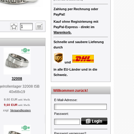
Zahlung per Rechnung oder
PayPal!
Kauf ohne Registrierung mit
PayPal-Express -
direkt im
Warenkorb.
Schnelle und saubere Lieferung
durch
und
in alle EU-Länder und in die
Schweiz.
32008
elrollenlager 32008 ISB
Willkommen zurück!
40x68x19
9,60 EUR
exkl. MwSt.
E-Mail-Adresse
:
9,60 EUR
exkl. MwSt.
zzgl.
Versandkosten
Passwort
:
Passwort vergessen?