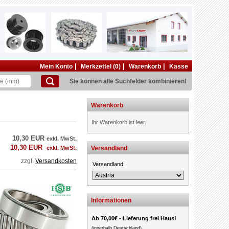
|
|
|
Mein Konto
Merkzettel (0)
Warenkorb
Kasse
Sie können alle Suchfelder kombinieren!
Warenkorb
Ihr Warenkorb ist leer.
10,30 EUR
exkl. MwSt.
10,30 EUR
exkl. MwSt.
Versandland
zzgl.
Versandkosten
Versandland:
Informationen
Ab 70,00€ - Lieferung frei Haus!
(innerhalb Deutschland)