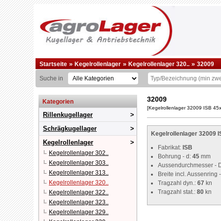
»
»
»
Startseite
Kegelrollenlager
Kegelrollenlager 320..
32009
Suche in
32009
Kategorien
[Kegelrollenlager 32009 ISB 45
Rillenkugellager
Schrägkugellager
Kegelrollenlager 32009 
Kegelrollenlager
Fabrikat:
ISB
Kegelrollenlager 302..
Bohrung - d:
45
mm
Kegelrollenlager 303..
Aussendurchmesser - 
Kegelrollenlager 313..
Breite incl. Aussenring -
Kegelrollenlager 320..
Tragzahl dyn.:
67
kn
Tragzahl stat.:
80
kn
Kegelrollenlager 322..
Kegelrollenlager 323..
Kegelrollenlager 329..