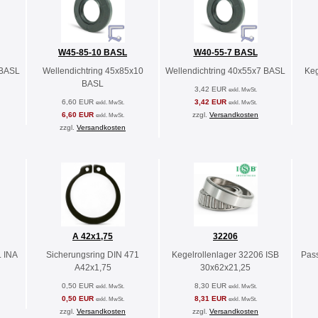
W45-85-10 BASL
W40-55-7 BASL
 BASL
Wellendichtring 45x85x10
Wellendichtring 40x55x7 BASL
Keg
BASL
3,42 EUR
exkl. MwSt.
6,60 EUR
3,42 EUR
exkl. MwSt.
exkl. MwSt.
6,60 EUR
zzgl.
Versandkosten
exkl. MwSt.
zzgl.
Versandkosten
A 42x1,75
32206
L INA
Sicherungsring DIN 471
Kegelrollenlager 32206 ISB
Pas
A42x1,75
30x62x21,25
0,50 EUR
8,30 EUR
exkl. MwSt.
exkl. MwSt.
0,50 EUR
8,31 EUR
exkl. MwSt.
exkl. MwSt.
zzgl.
Versandkosten
zzgl.
Versandkosten