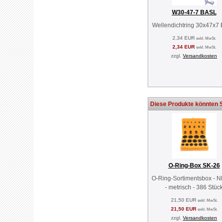
W30-47-7 BASL
Wellendichtring 30x47x7
2,34 EUR
exkl. MwSt.
2,34 EUR
exkl. MwSt.
zzgl.
Versandkosten
Diese Produkte könnten S
O-Ring-Box SK-26
O-Ring-Sortimentsbox - 
- metrisch - 386 Stüc
21,50 EUR
exkl. MwSt.
21,50 EUR
exkl. MwSt.
zzgl.
Versandkosten