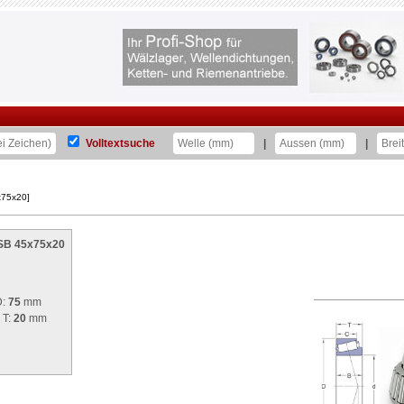
Volltextsuche
|
|
x75x20]
ISB 45x75x20
D:
75
mm
 T:
20
mm