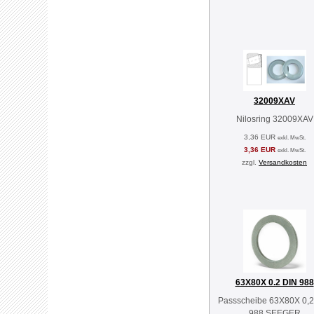
32009XAV
Nilosring 32009XAV
3,36 EUR
exkl. MwSt.
3,36 EUR
exkl. MwSt.
zzgl.
Versandkosten
63X80X 0.2 DIN 988
Passscheibe 63X80X 0,2
988 SEEGER