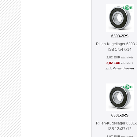
6303-2RS
Rillen-Kugellager 6303
ISB 17x47x14
2,82 EUR
exkl. MwSt.
2,82 EUR
exkl. MwSt.
zzgl.
Versandkosten
6301-2RS
Rillen-Kugellager 6301
ISB 12x37x12
2,07 EUR
exkl. MwSt.