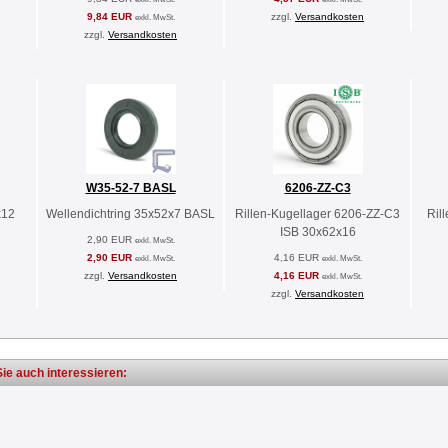
9,84 EUR
zzgl.
Versandkosten
exkl. MwSt.
zzgl.
Versandkosten
W35-52-7 BASL
6206-ZZ-C3
x12
Wellendichtring 35x52x7 BASL
Rillen-Kugellager 6206-ZZ-C3
Ril
ISB 30x62x16
2,90 EUR
exkl. MwSt.
2,90 EUR
4,16 EUR
exkl. MwSt.
exkl. MwSt.
zzgl.
Versandkosten
4,16 EUR
exkl. MwSt.
zzgl.
Versandkosten
ie auch interessieren: