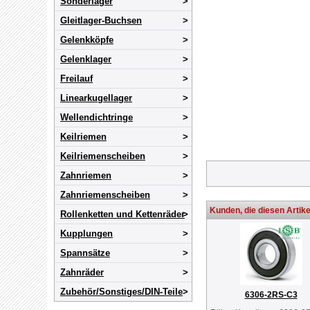
Sonderlager
Gleitlager-Buchsen
Gelenkköpfe
Gelenklager
Freilauf
Linearkugellager
Wellendichtringe
Keilriemen
Keilriemenscheiben
Zahnriemen
Zahnriemenscheiben
Kunden, die diesen Artike
Rollenketten und Kettenräder
Kupplungen
Spannsätze
Zahnräder
Zubehör/Sonstiges/DIN-Teile
6306-2RS-C3