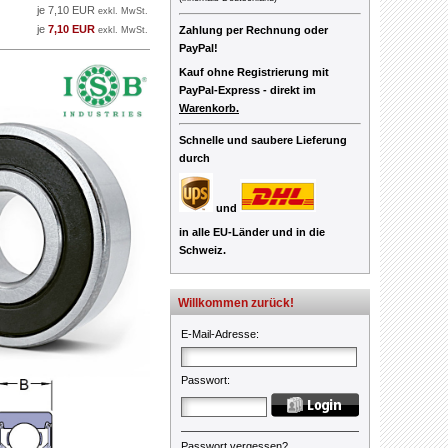
je 7,10 EUR
exkl. MwSt.
je
7,10 EUR
Zahlung per Rechnung oder
exkl. MwSt.
PayPal!
Kauf ohne Registrierung mit
PayPal-Express -
direkt im
Warenkorb.
Schnelle und saubere Lieferung
durch
und
in alle EU-Länder und in die
Schweiz.
Willkommen zurück!
E-Mail-Adresse
:
Passwort
:
Passwort vergessen?