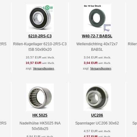
6210-2RS-C3
W40-72-7 BABSL
-2RS
Rillen-Kugellager 6210-2RS-C3
Wellendichtring 40x72x7
Rille
ISB 50x90x20
BABSL
10,57 EUR
3,04 EUR
exkl. MwSt.
exkl. MwSt.
10,57 EUR
3,04 EUR
exkl. MwSt.
exkl. MwSt.
zzgl.
Versandkosten
zzgl.
Versandkosten
HK 5025
UC206
-2RS
Nadelhülse HK5025 INA
Spannlager UC206 30x62
Sp
50x58x25
4,57 EUR
exkl. MwSt.
9,84 EUR
4,57 EUR
exkl. MwSt.
exkl. MwSt.