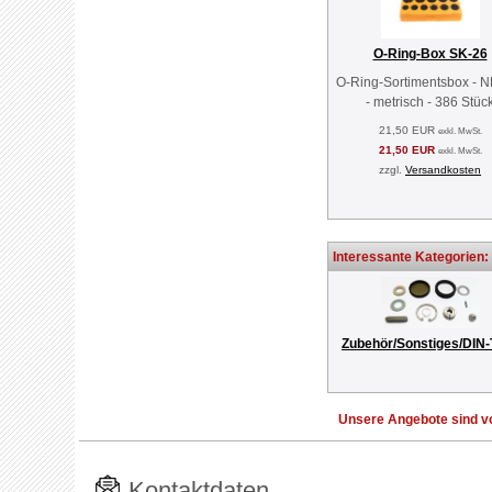
O-Ring-Box SK-26
O-Ring-Sortimentsbox - 
- metrisch - 386 Stüc
21,50 EUR
exkl. MwSt.
21,50 EUR
exkl. MwSt.
zzgl.
Versandkosten
Interessante Kategorien:
Zubehör/Sonstiges/DIN-
Unsere Angebote sind vo
Kontaktdaten