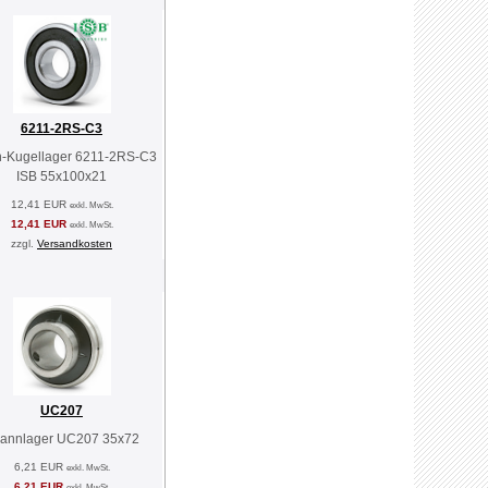
6211-2RS-C3
n-Kugellager 6211-2RS-C3
ISB 55x100x21
12,41 EUR
exkl. MwSt.
12,41 EUR
exkl. MwSt.
zzgl.
Versandkosten
UC207
annlager UC207 35x72
6,21 EUR
exkl. MwSt.
6,21 EUR
exkl. MwSt.