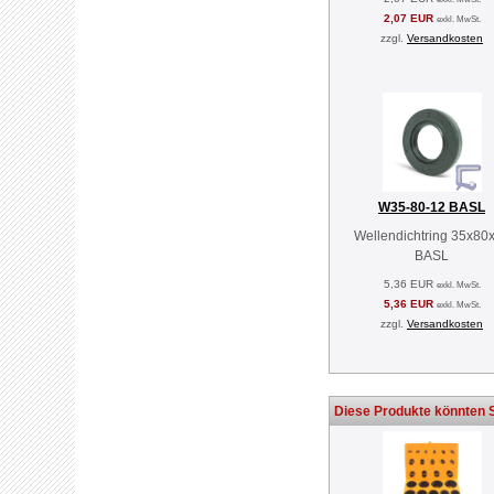
2,07 EUR
exkl. MwSt.
zzgl.
Versandkosten
W35-80-12 BASL
Wellendichtring 35x80
BASL
5,36 EUR
exkl. MwSt.
5,36 EUR
exkl. MwSt.
zzgl.
Versandkosten
Diese Produkte könnten S