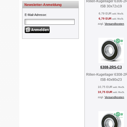
Rillen-Kugellager 6306-
Newsletter-Anmeldung
ISB 30x72x19
6,79 EUR
exkl. MwSt.
E-Mail-Adresse
:
6,79 EUR
exkl. MwSt.
zzgl.
Versandkosten
6308-2RS-C3
Rillen-Kugellager 6308-
ISB 40x90x23
10,75 EUR
exkl. MwSt.
10,75 EUR
exkl. MwSt.
zzgl.
Versandkosten