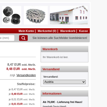
|
|
|
Mein Konto
Merkzettel (0)
Warenkorb
Kasse
Sie können alle Suchfelder kombinieren!
Warenkorb
Ihr Warenkorb ist leer.
8,47 EUR
exkl. MwSt.
8,48 EUR
exkl. MwSt.
Versandland
zzgl.
Versandkosten
Versandland:
Staffelpreise:
je 8,47 EUR
exkl. MwSt.
Informationen
je
8,48 EUR
exkl. MwSt.
je 8,01 EUR
exkl. MwSt.
Ab 70,00€ - Lieferung frei Haus!
je
8,01 EUR
exkl. MwSt.
(innerhalb Deutschland)