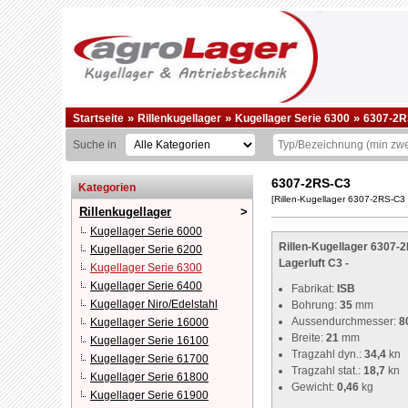
»
»
»
Startseite
Rillenkugellager
Kugellager Serie 6300
6307-2R
Suche in
6307-2RS-C3
Kategorien
[Rillen-Kugellager 6307-2RS-C3
Rillenkugellager
Kugellager Serie 6000
Rillen-Kugellager 6307-2
Kugellager Serie 6200
Lagerluft C3 -
Kugellager Serie 6300
Kugellager Serie 6400
Fabrikat:
ISB
Kugellager Niro/Edelstahl
Bohrung:
35
mm
Aussendurchmesser:
8
Kugellager Serie 16000
Breite:
21
mm
Kugellager Serie 16100
Tragzahl dyn.:
34,4
kn
Kugellager Serie 61700
Tragzahl stat.:
18,7
kn
Kugellager Serie 61800
Gewicht:
0,46
kg
Kugellager Serie 61900