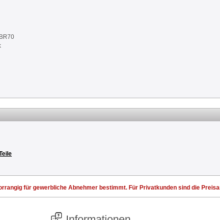
NBR70
k
Teile
rrangig für gewerbliche Abnehmer bestimmt. Für Privatkunden sind die Preisang
Informationen