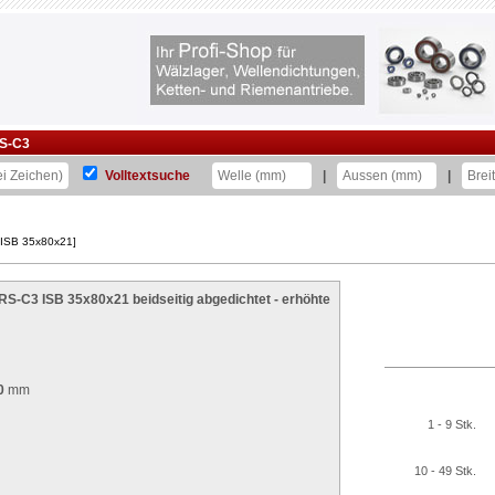
S-C3
Volltextsuche
|
|
 ISB 35x80x21]
RS-C3 ISB 35x80x21 beidseitig abgedichtet - erhöhte
0
mm
1 - 9 Stk.
10 - 49 Stk.