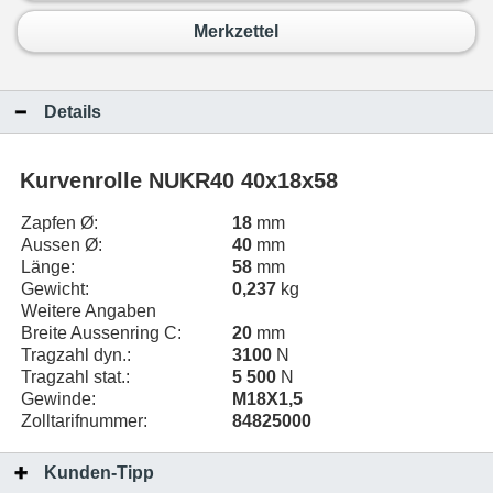
Merkzettel
Details
Kurvenrolle NUKR40 40x18x58
Zapfen Ø:
18
mm
Aussen Ø:
40
mm
Länge:
58
mm
Gewicht:
0,237
kg
Weitere Angaben
Breite Aussenring C:
20
mm
Tragzahl dyn.:
3100
N
Tragzahl stat.:
5 500
N
Gewinde:
M18X1,5
Zolltarifnummer:
84825000
Kunden-Tipp