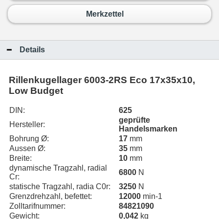
Merkzettel
Details
Rillenkugellager 6003-2RS Eco 17x35x10,
Low Budget
DIN:
625
geprüfte
Hersteller:
Handelsmarken
Bohrung Ø:
17
mm
Aussen Ø:
35
mm
Breite:
10
mm
dynamische Tragzahl, radial
6800
N
Cr:
statische Tragzahl, radia C0r:
3250
N
Grenzdrehzahl, befettet:
12000
min-1
Zolltarifnummer:
84821090
Gewicht:
0,042
kg