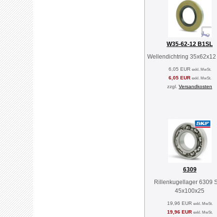
W35-62-12 B1SL
Wellendichtring 35x62x1
6,05 EUR
exkl. MwSt.
6,05 EUR
exkl. MwSt.
zzgl.
Versandkosten
6309
Rillenkugellager 6309 
45x100x25
19,96 EUR
exkl. MwSt.
19,96 EUR
exkl. MwSt.