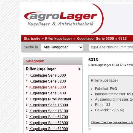
»
»
»
Startseite
Rillenkugellager
Kugellager Serie 6300
6313
Suche in
6313
Kategorien
[Rillenkugellager 6313 FAG 65x
Rillenkugellager
Kugellager Serie 6000
Rillenkugellager
Kugellager Serie 6200
Kugellager Serie 6300
Fabrikat:
FAG
Kugellager Serie 6400
Innendurchmesser:
65
Kugellager Niro/Edelstahl
Aussendurchmesser:
1
Breite:
33
Kugellager Serie 16000
Gewicht: :
2,05 Kg
Kugellager Serie 16100
Kugellager Serie 61700
Klicken Sie hier, für weitere In
Kugellager Serie 61800
Kugellager Serie 61900
""