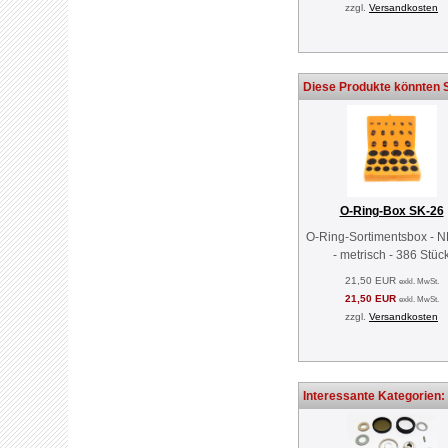
zzgl.
Versandkosten
Diese Produkte könnten S
O-Ring-Box SK-26
O-Ring-Sortimentsbox - 
- metrisch - 386 Stüc
21,50 EUR
exkl. MwSt.
21,50 EUR
exkl. MwSt.
zzgl.
Versandkosten
Interessante Kategorien: