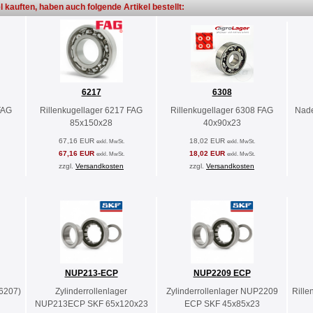
l kauften, haben auch folgende Artikel bestellt:
6217
6308
FAG
Rillenkugellager 6217 FAG
Rillenkugellager 6308 FAG
Nade
85x150x28
40x90x23
67,16 EUR
18,02 EUR
exkl. MwSt.
exkl. MwSt.
67,16 EUR
18,02 EUR
exkl. MwSt.
exkl. MwSt.
zzgl.
Versandkosten
zzgl.
Versandkosten
NUP213-ECP
NUP2209 ECP
(6207)
Zylinderrollenlager
Zylinderrollenlager NUP2209
Rille
NUP213ECP SKF 65x120x23
ECP SKF 45x85x23