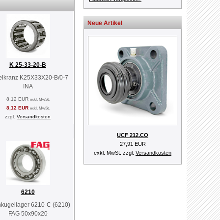
Neue Artikel
K 25-33-20-B
lkranz K25X33X20-B/0-7
INA
8,12 EUR
exkl. MwSt.
8,12 EUR
exkl. MwSt.
zzgl.
Versandkosten
UCF 212.CO
27,91 EUR
exkl. MwSt. zzgl.
Versandkosten
6210
nkugellager 6210-C (6210)
FAG 50x90x20