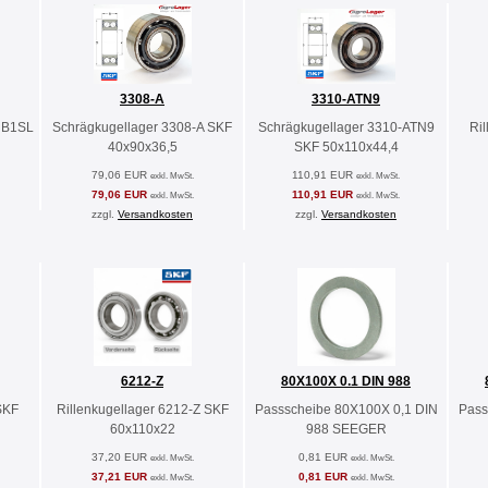
3308-A
3310-ATN9
2 B1SL
Schrägkugellager 3308-A SKF
Schrägkugellager 3310-ATN9
Ri
40x90x36,5
SKF 50x110x44,4
79,06 EUR
110,91 EUR
exkl. MwSt.
exkl. MwSt.
79,06 EUR
110,91 EUR
exkl. MwSt.
exkl. MwSt.
zzgl.
Versandkosten
zzgl.
Versandkosten
6212-Z
80X100X 0.1 DIN 988
SKF
Rillenkugellager 6212-Z SKF
Passscheibe 80X100X 0,1 DIN
Pass
60x110x22
988 SEEGER
37,20 EUR
0,81 EUR
exkl. MwSt.
exkl. MwSt.
37,21 EUR
0,81 EUR
exkl. MwSt.
exkl. MwSt.