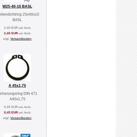
W25-40-10 BASL
llendichtring 25x40x10
BASL
2,40 EUR
exkl. MwSt.
2,40 EUR
exkl. MwSt.
zzgl.
Versandkosten
A 45x1,75
icherungsring DIN 471
A45x1,75
0,45 EUR
exkl. MwSt.
0,45 EUR
exkl. MwSt.
zzgl.
Versandkosten