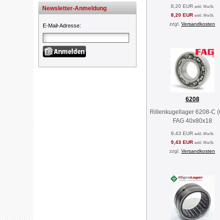
8,20 EUR
exkl. MwSt.
Newsletter-Anmeldung
8,20 EUR
exkl. MwSt.
zzgl.
Versandkosten
E-Mail-Adresse
:
6208
Rillenkugellager 6208-C 
FAG 40x80x18
9,43 EUR
exkl. MwSt.
9,43 EUR
exkl. MwSt.
zzgl.
Versandkosten