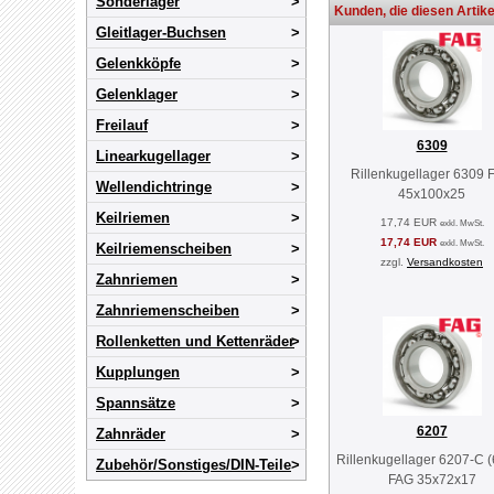
Sonderlager
Kunden, die diesen Artike
Gleitlager-Buchsen
Gelenkköpfe
Gelenklager
Freilauf
6309
Linearkugellager
Rillenkugellager 6309 
Wellendichtringe
45x100x25
Keilriemen
17,74 EUR
exkl. MwSt.
17,74 EUR
exkl. MwSt.
Keilriemenscheiben
zzgl.
Versandkosten
Zahnriemen
Zahnriemenscheiben
Rollenketten und Kettenräder
Kupplungen
Spannsätze
6207
Zahnräder
Rillenkugellager 6207-C 
Zubehör/Sonstiges/DIN-Teile
FAG 35x72x17