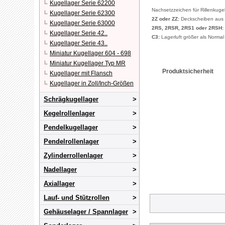
Kugellager Serie 62200
Nachsetzzeichen für Rillenkuge
Kugellager Serie 62300
2Z oder ZZ:
Deckscheiben aus S
Kugellager Serie 63000
2RS, 2RSR, 2RS1 oder 2RSH:
Kugellager Serie 42..
C3:
Lagerluft größer als Normal
Kugellager Serie 43..
Miniatur Kugellager 604 - 698
Miniatur Kugellager Typ MR
Produktsicherheit
Kugellager mit Flansch
Kugellager in Zoll/Inch-Größen
Schrägkugellager
Kegelrollenlager
Pendelkugellager
Pendelrollenlager
Zylinderrollenlager
Nadellager
Axiallager
Lauf- und Stützrollen
Gehäuselager / Spannlager