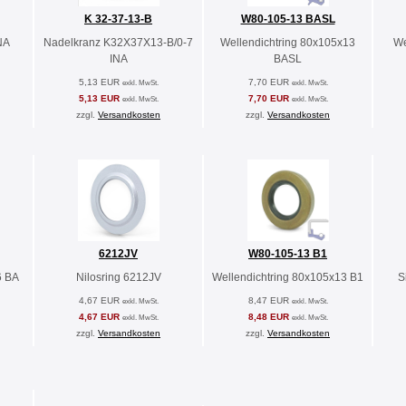
K 32-37-13-B
W80-105-13 BASL
NA
Nadelkranz K32X37X13-B/0-7
Wellendichtring 80x105x13
We
INA
BASL
5,13 EUR
7,70 EUR
exkl. MwSt.
exkl. MwSt.
5,13 EUR
7,70 EUR
exkl. MwSt.
exkl. MwSt.
zzgl.
Versandkosten
zzgl.
Versandkosten
6212JV
W80-105-13 B1
6 BA
Nilosring 6212JV
Wellendichtring 80x105x13 B1
S
4,67 EUR
8,47 EUR
exkl. MwSt.
exkl. MwSt.
4,67 EUR
8,48 EUR
exkl. MwSt.
exkl. MwSt.
zzgl.
Versandkosten
zzgl.
Versandkosten