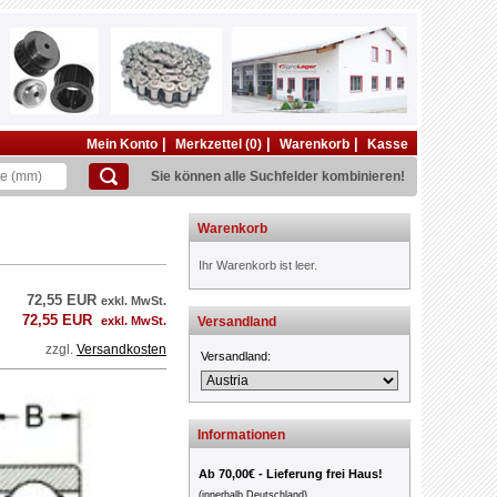
|
|
|
Mein Konto
Merkzettel (0)
Warenkorb
Kasse
Sie können alle Suchfelder kombinieren!
Warenkorb
Ihr Warenkorb ist leer.
72,55 EUR
exkl. MwSt.
72,55 EUR
exkl. MwSt.
Versandland
zzgl.
Versandkosten
Versandland:
Informationen
Ab 70,00€ - Lieferung frei Haus!
(innerhalb Deutschland)