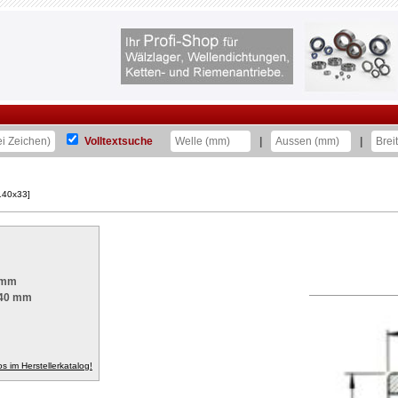
Volltextsuche
|
|
140x33]
 mm
40 mm
fos im Herstellerkatalog!