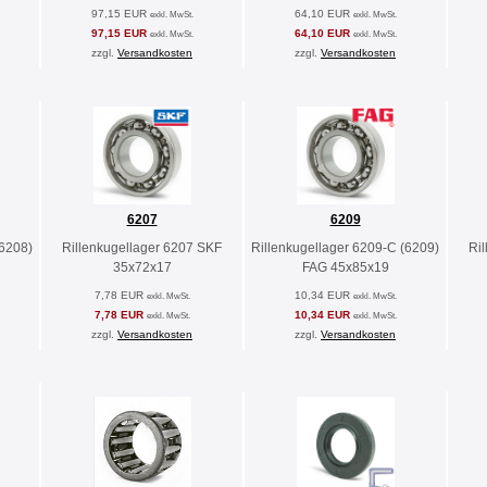
97,15 EUR
64,10 EUR
exkl. MwSt.
exkl. MwSt.
97,15 EUR
64,10 EUR
exkl. MwSt.
exkl. MwSt.
zzgl.
Versandkosten
zzgl.
Versandkosten
6207
6209
(6208)
Rillenkugellager 6207 SKF
Rillenkugellager 6209-C (6209)
Ri
35x72x17
FAG 45x85x19
7,78 EUR
10,34 EUR
exkl. MwSt.
exkl. MwSt.
7,78 EUR
10,34 EUR
exkl. MwSt.
exkl. MwSt.
zzgl.
Versandkosten
zzgl.
Versandkosten