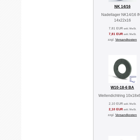
NK 14/16
Nadellager NK14/16 I
14x22x16
7,81 EUR
exkl. MwSt.
7,81 EUR
exkl. MwSt.
zzgl.
Versandkosten
W10-18-6 BA
Wellendichtring 10x18x
2,10 EUR
exkl. MwSt.
2,10 EUR
exkl. MwSt.
zzgl.
Versandkosten