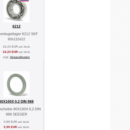
6212
llenkugellager 6212 SKF
60x110x22
24,23 EUR
exkl. MwSt.
24,23 EUR
exkl. MwSt.
zzgl.
Versandkosten
80X100X 0.2 DIN 988
scheibe 80X100X 0,2 DIN
988 SEEGER
0,99 EUR
exkl. MwSt.
0,99 EUR
exkl. MwSt.