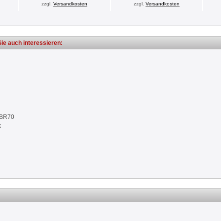
zzgl.
Versandkosten
zzgl.
Versandkosten
ie auch interessieren:
NBR70
k