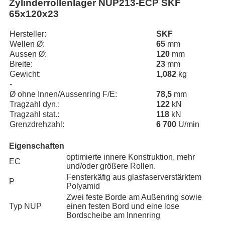
Zylinderrollenlager NUP213-ECP SKF
65x120x23
Hersteller:
SKF
Wellen Ø:
65
mm
Aussen Ø:
120
mm
Breite:
23
mm
Gewicht:
1,082
kg
-
Ø ohne Innen/Aussenring F/E:
78,5
mm
Tragzahl dyn.:
122
kN
Tragzahl stat.:
118
kN
Grenzdrehzahl:
6 700
U/min
Eigenschaften
optimierte innere Konstruktion, mehr
EC
und/oder größere Rollen.
Fensterkäfig aus glasfaserverstärktem
P
Polyamid
Zwei feste Borde am Außenring sowie
Typ NUP
einen festen Bord und eine lose
Bordscheibe am Innenring